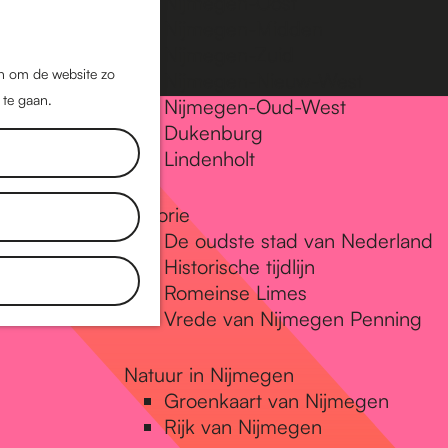
Nijmegen-Oost
Nijmegen-Midden
Z
K
Nijmegen-Zuid
o
a
M
jn om de website zo
Nijmegen-Nieuw-West
e
a
 te gaan.
e
Nijmegen-Oud-West
k
r
Dukenburg
n
e
t
Lindenholt
u
n
Historie
De oudste stad van Nederland
Historische tijdlijn
Romeinse Limes
Vrede van Nijmegen Penning
Natuur in Nijmegen
Groenkaart van Nijmegen
Rijk van Nijmegen