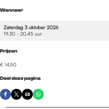
e
Wanneer
p
Zaterdag 3 oktober 2026
19.30 - 20.45 uur
a
g
Prijzen
€ 14,50
e
Deel deze pagina
D
D
D
D
e
e
e
e