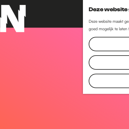
Deze website 
Deze website maakt geb
goed mogelijk te laten
G
a
n
a
a