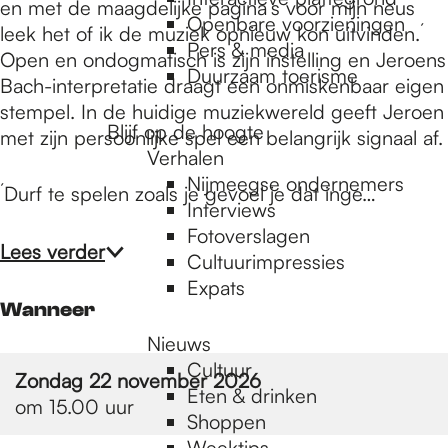
e
en met de maagdelijke pagina´s voor mijn neus
Openbare voorzieningen
leek het of ik de muziek opnieuw kon uitvinden.´
Pers & media
Open en ondogmatisch is zijn instelling en Jeroens
p
Duurzaam toerisme
Bach-interpretatie draagt een onmiskenbaar eigen
stempel. In de huidige muziekwereld geeft Jeroen
Blijf op de hoogte
met zijn persoonlijke spel een belangrijk signaal af.
a
Verhalen
Nijmeegse ondernemers
´Durf te spelen zoals je gevoel je dat inge…
g
Interviews
Fotoverslagen
Lees verder
Cultuurimpressies
e
Expats
Wanneer
Nieuws
Cultuur
Zondag 22 november 2026
Eten & drinken
om 15.00 uur
Shoppen
Weektips