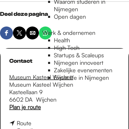
Waarom studeren in
Nijmegen
Deel deze pagina
Open dagen
Werk & ondernemen
D
D
D
D
Health
e
e
e
e
High Tech
e
e
e
e
Startups & Scaleups
l
l
l
l
Contact
Nijmegen innoveert
d
d
d
d
Zakelijke evenementen
e
e
e
e
Museum Kasteel Wijchen
Expat life in Nijmegen
z
z
z
z
Museum Kasteel Wijchen
e
e
e
e
Kasteellaan 9
p
p
p
p
6602 DA
Wijchen
a
a
a
a
n
Plan je route
g
g
g
g
a
i
i
i
i
a
n
Route
n
n
n
n