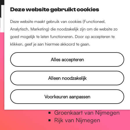
Nijmegen-Zuid
Deze website gebruikt cookies
Nijmegen-Nieuw-West
Z
K
Nijmegen-Oud-West
o
a
M
Deze website maakt gebruik van cookies (Functioneel,
Dukenburg
e
a
Analytisch, Marketing) die noodzakelijk zijn om de website zo
e
Lindenholt
G
k
r
goed mogelijk te laten functioneren. Door op accepteren te
n
e
t
klikken, geef je aan hiermee akkoord te gaan.
u
Historie
n
a
De oudste stad van
Alles accepteren
Nederland
Historische tijdlijn
n
Alleen noodzakelijk
Romeinse Limes
Vrede van Nijmegen Penning
a
Voorkeuren aanpassen
Natuur in Nijmegen
Groenkaart van Nijmegen
a
Rijk van Nijmegen