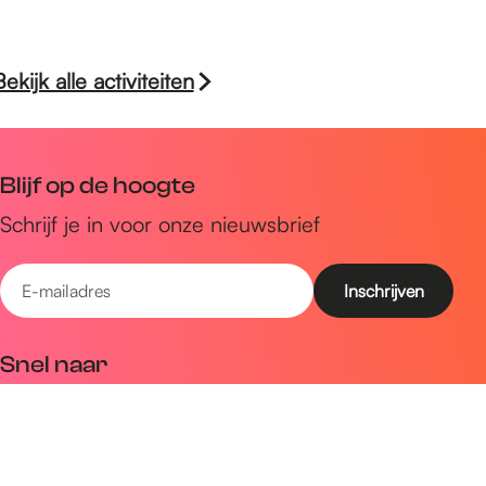
Bekijk alle activiteiten
Blijf op de hoogte
Schrijf je in voor onze nieuwsbrief
E
-
m
Snel naar
a
Uitagenda
i
Ontdek
l
a
Zien & doen