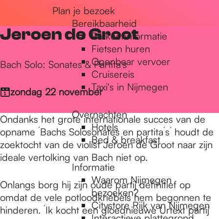
Plan je bezoek
r
Bereikbaarheid
Jeroen de Groot
Parkeerinformatie
d
Fietsen huren
Openbaar vervoer
Bach Solo: Sonates & Partita's
Cruisereis
e
Taxi's in Nijmegen
zondag 22 november
Overnachten
h
Ondanks het grote internationale succes van de
Hotels
opname ´Bachs Solosonates en partita´s´ houdt de
Bed & breakfast
zoektocht van de violist Jeroen de Groot naar zijn
o
ideale vertolking van Bach niet op.
Informatie
Waarom Nijmegen
m
Onlangs borg hij zijn oude partij definitief op
bezoeken?
omdat de vele potloodkriebels hem begonnen te
Citystore Rijk van Nijmegen
hinderen. ´Ik kocht een gloednieuwe Urtext partij
Interactieve plattegrond