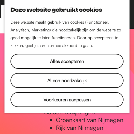
Nijmegen-Zuid
Nijmegen-Nieuw-West
Deze website gebruikt cookies
Z
K
Nijmegen-Oud-West
o
a
M
Deze website maakt gebruik van cookies (Functioneel,
Dukenburg
e
a
Analytisch, Marketing) die noodzakelijk zijn om de website zo
e
Lindenholt
G
k
r
goed mogelijk te laten functioneren. Door op accepteren te
n
e
t
klikken, geef je aan hiermee akkoord te gaan.
Historie
u
n
De oudste stad van
a
Alles accepteren
Nederland
Historische tijdlijn
n
Romeinse Limes
Alleen noodzakelijk
Vrede van Nijmegen
Penning
a
Voorkeuren aanpassen
Natuur in Nijmegen
Groenkaart van Nijmegen
a
Rijk van Nijmegen