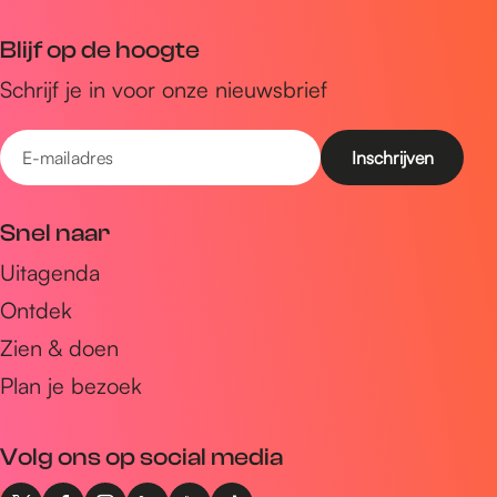
Blijf op de hoogte
Schrijf je in voor onze nieuwsbrief
E
-
m
Snel naar
a
Uitagenda
i
Ontdek
l
a
Zien & doen
d
Plan je bezoek
r
e
Volg ons op social media
s