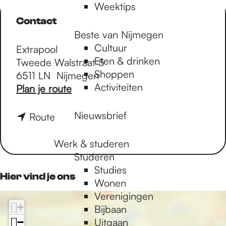
Weektips
Contact
Beste van Nijmegen
Cultuur
Extrapool
Eten & drinken
Tweede Walstraat 5
Shoppen
6511 LN
Nijmegen
Activiteiten
n
Plan je route
a
a
Nieuwsbrief
n
Route
r
a
D
a
Werk & studeren
e
r
Studeren
s
D
Studies
Hier vind je ons
t
e
Wonen
i
s
Verenigingen
l
+
t
Bijbaan
l
i
−
Uitgaan