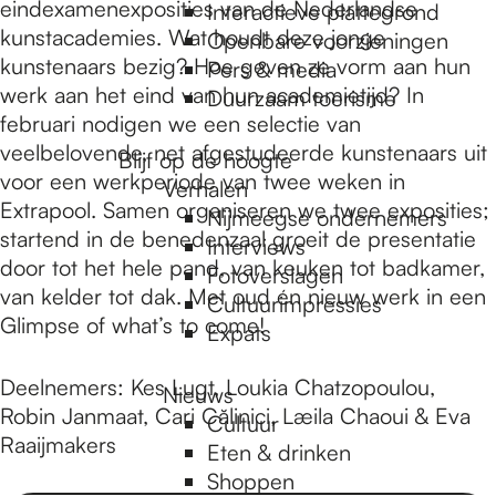
e
eindexamenexposities van de Nederlandse
Interactieve plattegrond
kunstacademies. Wat houdt deze jonge
Openbare voorzieningen
kunstenaars bezig? Hoe geven ze vorm aan hun
Pers & media
p
werk aan het eind van hun academietijd? In
Duurzaam toerisme
februari nodigen we een selectie van
veelbelovende, net afgestudeerde kunstenaars uit
a
Blijf op de hoogte
voor een werkperiode van twee weken in
Verhalen
Extrapool. Samen organiseren we twee exposities;
Nijmeegse ondernemers
g
startend in de benedenzaal groeit de presentatie
Interviews
door tot het hele pand, van keuken tot badkamer,
Fotoverslagen
van kelder tot dak. Met oud én nieuw werk in een
Cultuurimpressies
e
Glimpse of what’s to come!
Expats
Deelnemers: Kes Lugt, Loukia Chatzopoulou,
Nieuws
Robin Janmaat, Cari Călinici, Læila Chaoui & Eva
Cultuur
Raaijmakers
Eten & drinken
Shoppen