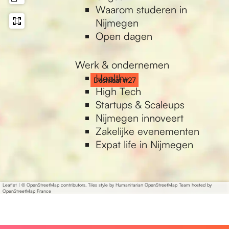
a
l
Waarom studeren in
a
l
Nijmegen
t
a
Open dagen
#
a
2
t
Werk & ondernemen
7
#
Health
Destillaat #27
2
High Tech
7
Startups & Scaleups
Nijmegen innoveert
Zakelijke evenementen
Expat life in Nijmegen
Leaflet
|
© OpenStreetMap contributors, Tiles style by Humanitarian OpenStreetMap Team hosted by
OpenStreetMap France