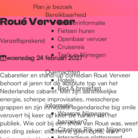
Plan je bezoek
r
Bereikbaarheid
Roué Verveer
Parkeerinformatie
d
Fietsen huren
Openbaar vervoer
Vanzelfsprekend
Cruisereis
e
Taxi's in Nijmegen
woensdag 24 februari 2027
Overnachten
h
Cabaretier en stand-up comedian Roué Verveer
Hotels
behoort al jaren tot de absolute top van het
Bed & breakfast
Nederlandse cabaret. Met zijn aanstekelijke
o
energie, scherpe improvisaties, messcherpe
Informatie
grappen en zijn inmiddels legendarische big smile
Waarom Nijmegen
verovert hij keer op keer de harten van het
m
bezoeken?
publiek. Wie ooit bij een show van Roué was, weet
Citystore Rijk van Nijmegen
één ding zeker: stilzitten is geen optie, want
Interactieve plattegrond