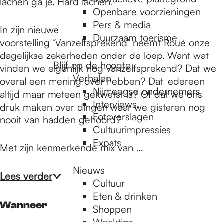
e
lachen ga je. Hard lachen.
Openbare voorzieningen
Pers & media
In zijn nieuwe
p
Duurzaam toerisme
voorstelling ‘Vanzelfsprekend’ neemt Roué onze
dagelijkse zekerheden onder de loep. Want wat
Blijf op de hoogte
vinden we eigenlijk nog vanzelfsprekend? Dat we
a
Verhalen
overal een mening over hebben? Dat iedereen
Nijmeegse ondernemers
altijd maar meteen gekwetst is? Of dat we ons
g
Interviews
druk maken over dingen waar we gisteren nog
Fotoverslagen
nooit van hadden gehoord?
Cultuurimpressies
e
Expats
Met zijn kenmerkende mix van …
Nieuws
Lees verder
Cultuur
Eten & drinken
Wanneer
Shoppen
Weektips