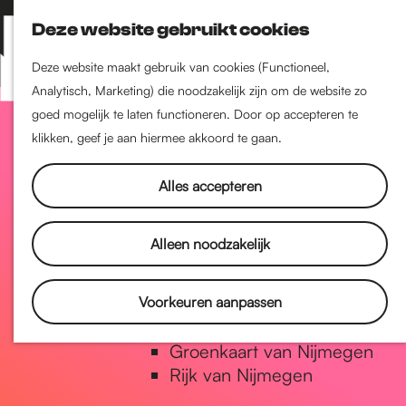
Nijmegen-Zuid
Deze website gebruikt cookies
Nijmegen-Nieuw-West
Z
K
Nijmegen-Oud-West
o
a
M
Deze website maakt gebruik van cookies (Functioneel,
Dukenburg
e
a
Analytisch, Marketing) die noodzakelijk zijn om de website zo
e
Lindenholt
G
k
r
goed mogelijk te laten functioneren. Door op accepteren te
n
e
t
klikken, geef je aan hiermee akkoord te gaan.
u
Historie
n
a
De oudste stad van
Alles accepteren
Nederland
Historische tijdlijn
n
Alleen noodzakelijk
Romeinse Limes
Vrede van Nijmegen Penning
a
Voorkeuren aanpassen
Natuur in Nijmegen
Groenkaart van Nijmegen
a
Rijk van Nijmegen