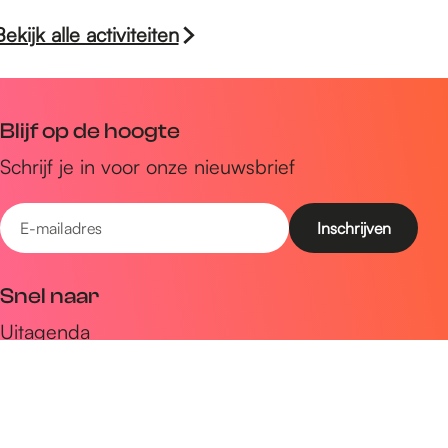
Bekijk alle activiteiten
Blijf op de hoogte
Schrijf je in voor onze nieuwsbrief
E
-
m
Snel naar
a
Uitagenda
i
Ontdek
l
a
Zien & doen
d
Plan je bezoek