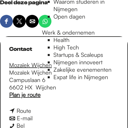
Waarom studeren in
Deel deze pagina
Nijmegen
Open dagen
D
D
D
D
e
e
e
e
Werk & ondernemen
e
e
e
e
Health
l
l
l
l
High Tech
Contact
d
d
d
d
Startups & Scaleups
e
e
e
e
Nijmegen innoveert
Mozaïek Wijchen
z
z
z
z
Zakelijke evenementen
Mozaïek Wijchen
e
e
e
e
Expat life in Nijmegen
Campuslaan 6
p
p
p
p
6602 HX
Wijchen
a
a
a
a
n
Plan je route
g
g
g
g
a
i
i
i
i
a
n
Route
n
n
n
n
r
a
n
E-mail
a
a
a
a
R
R
a
a
Bel