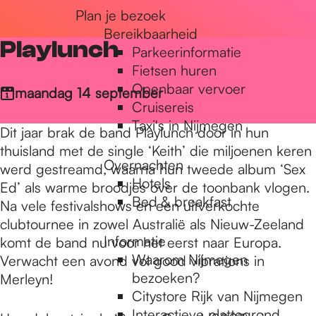
Plan je bezoek
r
Bereikbaarheid
Playlunch
Parkeerinformatie
d
Fietsen huren
Openbaar vervoer
maandag 14 september
Cruisereis
e
Taxi's in Nijmegen
Dit jaar brak de band Playlunch door in hun
thuisland met de single ‘Keith’ die miljoenen keren
Overnachten
h
werd gestreamd, waarna hun tweede album ‘Sex
Hotels
Ed’ als warme broodjes over de toonbank vlogen.
Bed & breakfast
Na vele festivalshows en een uitverkochte
o
clubtournee in zowel Australië als Nieuw-Zeeland
Informatie
komt de band nu voor het eerst naar Europa.
Waarom Nijmegen
Verwacht een avond vol good vibrations in
m
bezoeken?
Merleyn!
Citystore Rijk van Nijmegen
Interactieve plattegrond