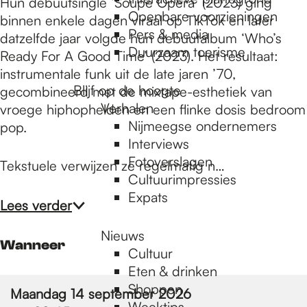
e
Hun debuutsingle ‘Soupe Opera’ (2023) ging
Openbare voorzieningen
binnen enkele dagen viraal op TikTok en later
Pers & media
datzelfde jaar volgde hun debuutalbum ‘Who’s
p
Duurzaam toerisme
Ready For A Good Time’ (2023). Het resultaat:
instrumentale funk uit de late jaren ’70,
Blijf op de hoogte
gecombineerd met de mixtape-esthetiek van
a
Verhalen
vroege hiphophelden en een flinke dosis bedroom
Nijmeegse ondernemers
pop.
g
Interviews
Fotoverslagen
Tekstuele verwijzen ze regelmatig n…
Cultuurimpressies
e
Expats
Lees verder
Nieuws
Wanneer
Cultuur
Eten & drinken
Shoppen
Maandag 14 september 2026
Weektips