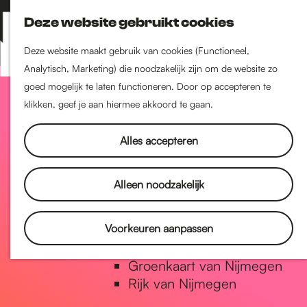
Nijmegen-Zuid
Deze website gebruikt cookies
Nijmegen-Nieuw-West
Z
K
Nijmegen-Oud-West
o
a
M
Deze website maakt gebruik van cookies (Functioneel,
Dukenburg
e
a
Analytisch, Marketing) die noodzakelijk zijn om de website zo
e
Lindenholt
G
k
r
goed mogelijk te laten functioneren. Door op accepteren te
n
e
t
klikken, geef je aan hiermee akkoord te gaan.
u
Historie
n
a
De oudste stad van
Alles accepteren
Nederland
Historische tijdlijn
n
Alleen noodzakelijk
Romeinse Limes
Vrede van Nijmegen Penning
a
Voorkeuren aanpassen
Natuur in Nijmegen
Groenkaart van Nijmegen
a
Rijk van Nijmegen