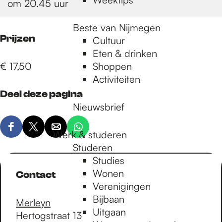
om 20.45 uur
Beste van Nijmegen
Prijzen
Cultuur
Eten & drinken
€ 17,50
Shoppen
Activiteiten
Deel deze pagina
Nieuwsbrief
D
D
D
D
Werk & studeren
e
e
e
e
Studeren
e
e
e
e
Studies
l
l
l
l
Wonen
Contact
d
d
d
d
Verenigingen
e
e
e
e
Bijbaan
Merleyn
z
z
z
z
Uitgaan
Hertogstraat 13