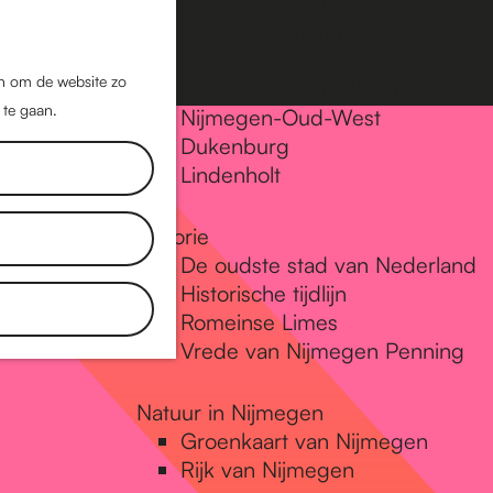
Nijmegen-Oost
Nijmegen-Midden
Z
K
Nijmegen-Zuid
o
a
M
jn om de website zo
Nijmegen-Nieuw-West
e
a
 te gaan.
e
Nijmegen-Oud-West
k
r
Dukenburg
n
e
t
Lindenholt
u
n
Historie
De oudste stad van Nederland
Historische tijdlijn
Romeinse Limes
Vrede van Nijmegen Penning
Natuur in Nijmegen
Groenkaart van Nijmegen
Rijk van Nijmegen