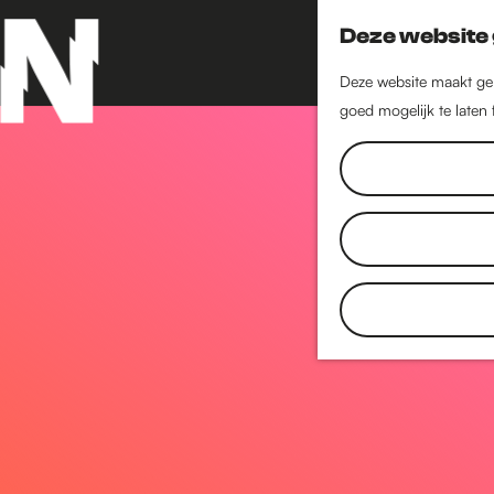
Deze website 
Deze website maakt geb
goed mogelijk te laten
G
a
n
a
a