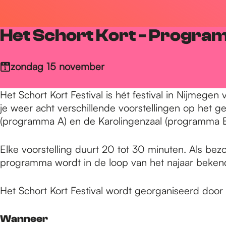
r
Het Schort Kort - Progra
d
zondag 15 november
e
Het Schort Kort Festival is hét festival in Nijmege
je weer acht verschillende voorstellingen op het 
h
(programma A) en de Karolingenzaal (programma 
Elke voorstelling duurt 20 tot 30 minuten. Als bezo
o
programma wordt in de loop van het najaar beke
m
Het Schort Kort Festival wordt georganiseerd doo
Wanneer