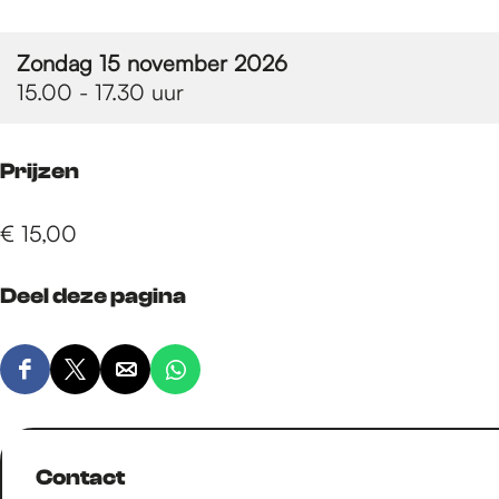
e
Zondag 15 november 2026
p
15.00 - 17.30 uur
a
Prijzen
g
€ 15,00
Deel deze pagina
e
D
D
D
D
e
e
e
e
e
e
e
e
l
l
l
l
Contact
d
d
d
d