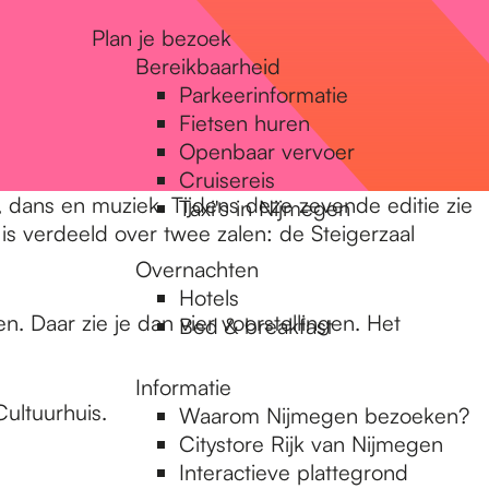
Plan je bezoek
Bereikbaarheid
Parkeerinformatie
Fietsen huren
Openbaar vervoer
Cruisereis
r, dans en muziek. Tijdens deze zevende editie zie
Taxi's in Nijmegen
is verdeeld over twee zalen: de Steigerzaal
Overnachten
Hotels
. Daar zie je dan vier voorstellingen. Het
Bed & breakfast
Informatie
Cultuurhuis.
Waarom Nijmegen bezoeken?
Citystore Rijk van Nijmegen
Interactieve plattegrond