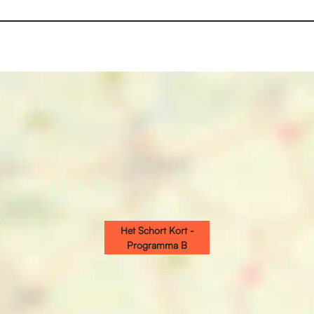
Het Schort Kort -
Programma B