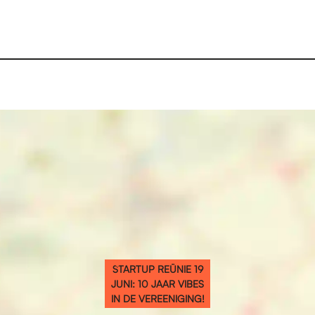
STARTUP REÜNIE 19
JUNI: 10 JAAR VIBES
IN DE VEREENIGING!