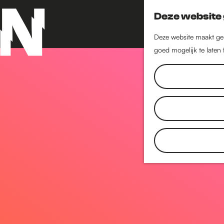
Deze website 
Deze website maakt geb
goed mogelijk te laten
G
a
n
a
a