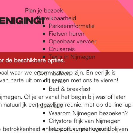
Plan je bezoek
Bereikbaarheid
EENIGING!
Parkeerinformatie
Fietsen huren
Openbaar vervoer
Cruisereis
Taxi's in Nijmegen
r de beschikbare opties.
 waar we enorm trots op zijn. En eerlijk is
Overnachten
van harte uit om dit samen met ons te vieren!
Hotels
Bed & breakfast
megen. Of je er vanaf het begin bij was of later
atuurlijk een gezellige reünie, met op de line-up
Informatie
Waarom Nijmegen bezoeken?
Citystore Rijk van Nijmegen
Interactieve plattegrond
ie betrokkenheid en support kunnen we dit blijven