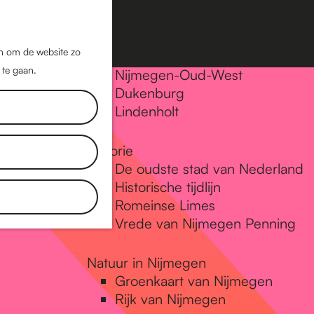
Nijmegen-Oost
Nijmegen-Midden
Z
K
Nijmegen-Zuid
o
a
M
jn om de website zo
Nijmegen-Nieuw-West
e
a
 te gaan.
e
Nijmegen-Oud-West
k
r
Dukenburg
n
e
t
Lindenholt
u
n
Historie
De oudste stad van Nederland
Historische tijdlijn
Romeinse Limes
Vrede van Nijmegen Penning
Natuur in Nijmegen
Groenkaart van Nijmegen
Rijk van Nijmegen