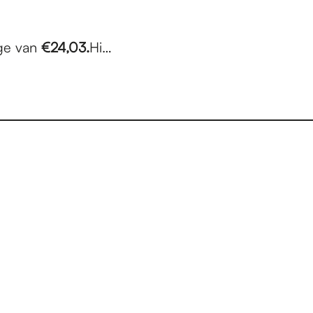
age van
€24,03.
Hi…