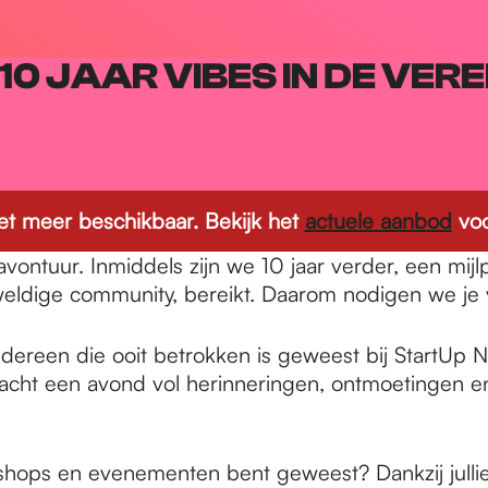
 10 JAAR VIBES IN DE VER
 niet meer beschikbaar. Bekijk het
actuele aanbod
voo
ur. Inmiddels zijn we 10 jaar verder, een mijlpaal
eweldige community, bereikt. Daarom nodigen we je 
ereen die ooit betrokken is geweest bij StartUp Nij
ht een avond vol herinneringen, ontmoetingen en n
orkshops en evenementen bent geweest? Dankzij jull