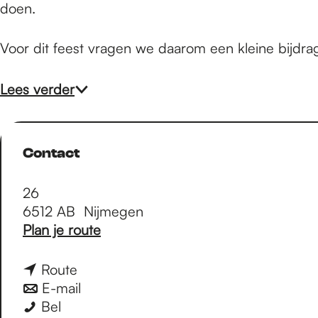
e
doen.
Voor dit feest vragen we daarom een kleine bijdr
p
Lees verder
a
g
Contact
26
e
6512 AB
Nijmegen
n
Plan je route
a
a
n
Route
r
a
n
E-mail
S
S
a
a
Bel