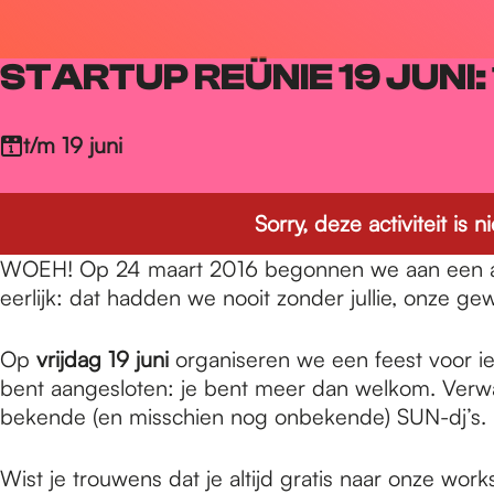
r
STARTUP REÜNIE 19 JUNI:
d
t/m 19 juni
e
Sorry, deze activiteit is
h
WOEH! Op 24 maart 2016 begonnen we aan een avontu
eerlijk: dat hadden we nooit zonder jullie, onze g
o
Op
vrijdag 19 juni
organiseren we een feest voor ied
bent aangesloten: je bent meer dan welkom. Verwac
m
bekende (en misschien nog onbekende) SUN-dj’s.
Wist je trouwens dat je altijd gratis naar onze w