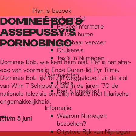
r
Plan je bezoek
Bereikbaarheid
DOMINEE BOB &
Parkeerinformatie
d
ASSEPUSSY’S
Fietsen huren
PORNOBINGO
Openbaar vervoer
Cruisereis
e
Taxi's in Nijmegen
Dominee Bob, wie kent hem niet. Het is het alter-
ego van voormalig Enge Buren-lid Pyr Tilma.
h
Overnachten
Dominee Bob lijkt te zijn weggelopen uit de stal
Hotels
van Wim T Schippers, die in de jaren ’70 de
Bed & breakfast
o
nationale televisie onveilig maakte met hilarische
ongemakkelijkheid.
Informatie
m
Waarom Nijmegen
t/m 5 juni
bezoeken?
Citystore Rijk van Nijmegen