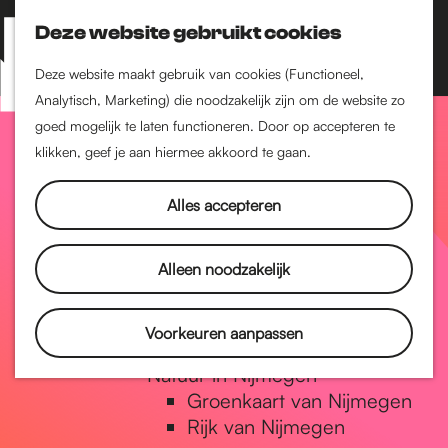
Nijmegen-Zuid
Nijmegen-Nieuw-West
Deze website gebruikt cookies
Z
K
Nijmegen-Oud-West
o
a
M
Deze website maakt gebruik van cookies (Functioneel,
Dukenburg
e
a
Analytisch, Marketing) die noodzakelijk zijn om de website zo
e
Lindenholt
G
k
r
goed mogelijk te laten functioneren. Door op accepteren te
n
e
t
klikken, geef je aan hiermee akkoord te gaan.
Historie
u
n
De oudste stad van
a
Alles accepteren
Nederland
Historische tijdlijn
n
Romeinse Limes
Alleen noodzakelijk
Vrede van Nijmegen
Penning
a
Voorkeuren aanpassen
Natuur in Nijmegen
Groenkaart van Nijmegen
a
Rijk van Nijmegen