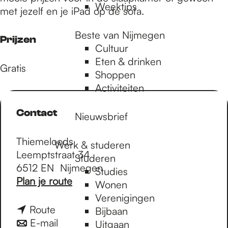
Weektips
met jezelf en je iPad op de sofa.
Beste van Nijmegen
Prijzen
Cultuur
Eten & drinken
Gratis
Shoppen
Activiteiten
Contact
Nieuwsbrief
Thiemeloods
Werk & studeren
Leemptstraat 34
Studeren
6512 EN
Nijmegen
Studies
n
Plan je route
Wonen
a
Verenigingen
a
n
Route
Bijbaan
r
a
n
E-mail
Uitgaan