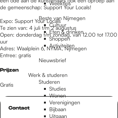
een ode aan de kunstenaars ook een oproep aan
Weektips
de gemeenschap: Support Your Locals!
Beste van Nijmegen
Expo: Support Your Locals
Cultuur
Te zien van: 4 juli t/m 2 augustus
Eten & drinken
Open: donderdag t/m zondag, van 12.00 tot 17.00
Shoppen
uur
Activiteiten
Adres: Waalplein 6, NYMA, Nijmegen
Entree: gratis
Nieuwsbrief
Prijzen
Werk & studeren
Studeren
Gratis
Studies
Wonen
Verenigingen
Contact
Bijbaan
Uitgaan