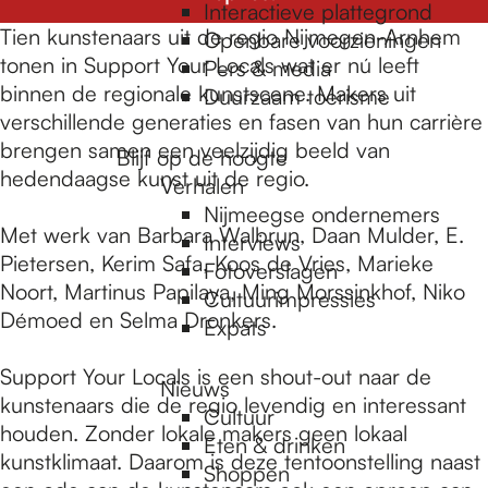
e
Interactieve plattegrond
Tien kunstenaars uit de regio Nijmegen-Arnhem
Openbare voorzieningen
tonen in Support Your Locals wat er nú leeft
Pers & media
p
binnen de regionale kunstscene. Makers uit
Duurzaam toerisme
verschillende generaties en fasen van hun carrière
brengen samen een veelzijdig beeld van
a
Blijf op de hoogte
hedendaagse kunst uit de regio.
Verhalen
Nijmeegse ondernemers
g
Met werk van Barbara Walbrun, Daan Mulder, E.
Interviews
Pietersen, Kerim Safa, Koos de Vries, Marieke
Fotoverslagen
Noort, Martinus Papilaya, Ming Morssinkhof, Niko
Cultuurimpressies
e
Démoed en Selma Dronkers.
Expats
Support Your Locals is een shout-out naar de
Nieuws
kunstenaars die de regio levendig en interessant
Cultuur
houden. Zonder lokale makers geen lokaal
Eten & drinken
kunstklimaat. Daarom is deze tentoonstelling naast
Shoppen