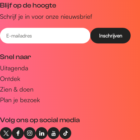
Blijf op de hoogte
Schrijf je in voor onze nieuwsbrief
E
-
m
Snel naar
a
Uitagenda
i
Ontdek
l
a
Zien & doen
d
Plan je bezoek
r
e
Volg ons op social media
s
X
F
I
L
Y
T