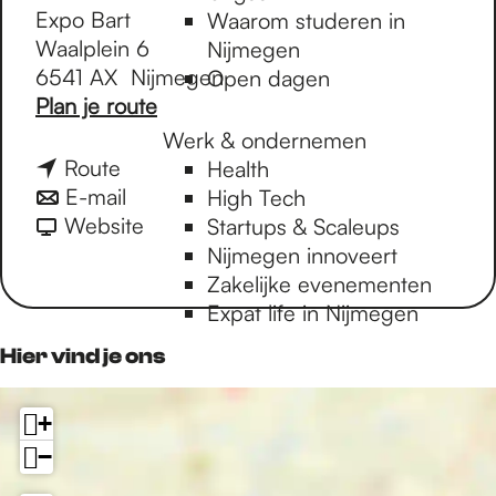
Expo Bart
Waarom studeren in
Waalplein 6
Nijmegen
6541 AX
Nijmegen
Open dagen
n
Plan je route
a
Werk & ondernemen
a
n
Route
Health
r
a
n
E-mail
High Tech
S
a
a
v
Website
Startups & Scaleups
u
r
a
a
Nijmegen innoveert
p
S
r
n
Zakelijke evenementen
p
u
S
S
Expat life in Nijmegen
o
p
u
u
Hier vind je ons
r
p
p
p
t
o
p
p
Y
+
r
o
o
o
t
r
r
−
u
Y
t
t