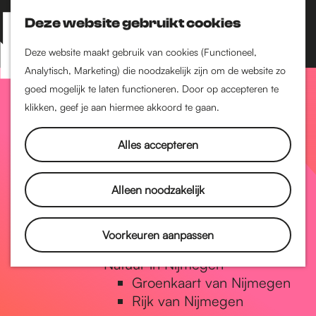
Nijmegen-Zuid
Nijmegen-Nieuw-West
Deze website gebruikt cookies
Z
K
Nijmegen-Oud-West
o
a
M
Deze website maakt gebruik van cookies (Functioneel,
Dukenburg
e
a
Analytisch, Marketing) die noodzakelijk zijn om de website zo
e
Lindenholt
G
k
r
goed mogelijk te laten functioneren. Door op accepteren te
n
e
t
klikken, geef je aan hiermee akkoord te gaan.
Historie
u
n
De oudste stad van
a
Alles accepteren
Nederland
Historische tijdlijn
n
Romeinse Limes
Alleen noodzakelijk
Vrede van Nijmegen
Penning
a
Voorkeuren aanpassen
Natuur in Nijmegen
Groenkaart van Nijmegen
a
Rijk van Nijmegen