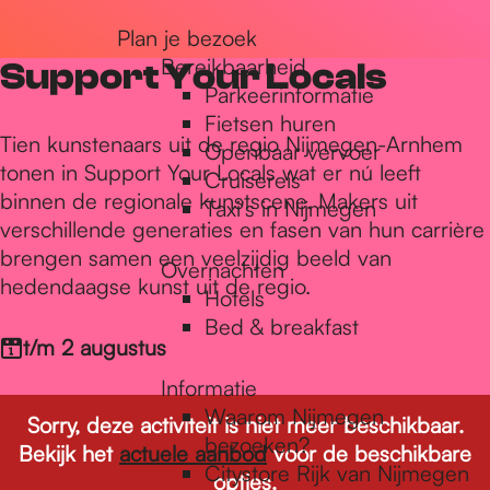
r
Plan je bezoek
Bereikbaarheid
Support Your Locals
Parkeerinformatie
d
Fietsen huren
Tien kunstenaars uit de regio Nijmegen-Arnhem
Openbaar vervoer
tonen in Support Your Locals wat er nú leeft
Cruisereis
e
binnen de regionale kunstscene. Makers uit
Taxi's in Nijmegen
verschillende generaties en fasen van hun carrière
brengen samen een veelzijdig beeld van
h
Overnachten
hedendaagse kunst uit de regio.
Hotels
Bed & breakfast
o
t/m 2 augustus
Informatie
m
Waarom Nijmegen
Sorry, deze activiteit is niet meer beschikbaar.
bezoeken?
Bekijk het
actuele aanbod
voor de beschikbare
Citystore Rijk van Nijmegen
opties.