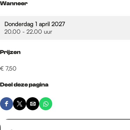
e
Wanneer
p
Donderdag 1 april 2027
20.00 - 22.00 uur
a
Prijzen
g
€ 7,50
e
Deel deze pagina
D
D
D
D
e
e
e
e
e
e
e
e
l
l
l
l