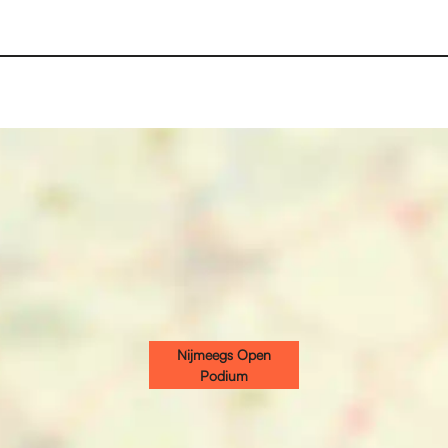
Nijmeegs Open
Podium