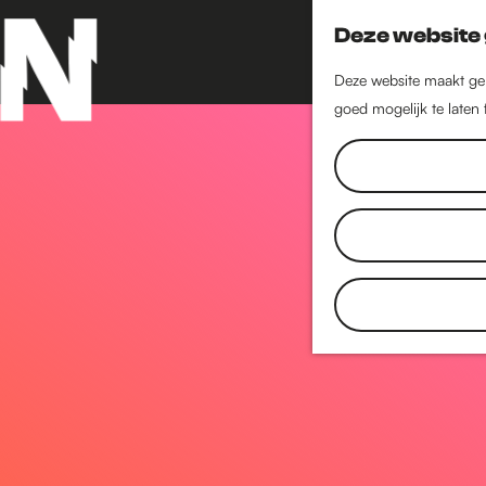
Deze website 
Deze website maakt geb
goed mogelijk te laten
G
a
n
a
a