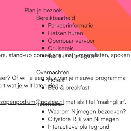
Plan je bezoek
Bereikbaarheid
Parkeerinformatie
Fietsen huren
Openbaar vervoer
Cruisereis
rs, stand-up comedians, instrumentalisten, spoken
Taxi's in Nijmegen
Overnachten
sfeer? Of wil je een stuk van je nieuwe programma
Hotels
rt wat je wilt laten zien.
Bed & breakfast
gsopenpodium@posteo.nl
met als titel ‘mailinglijst’.
Informatie
Waarom Nijmegen bezoeken?
Citystore Rijk van Nijmegen
Interactieve plattegrond