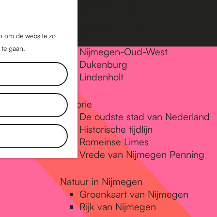
Nijmegen-Oost
Nijmegen-Midden
Z
K
Nijmegen-Zuid
o
a
M
jn om de website zo
Nijmegen-Nieuw-West
e
a
 te gaan.
e
Nijmegen-Oud-West
k
r
Dukenburg
n
e
t
Lindenholt
u
n
Historie
De oudste stad van Nederland
Historische tijdlijn
Romeinse Limes
Vrede van Nijmegen Penning
Natuur in Nijmegen
Groenkaart van Nijmegen
Rijk van Nijmegen