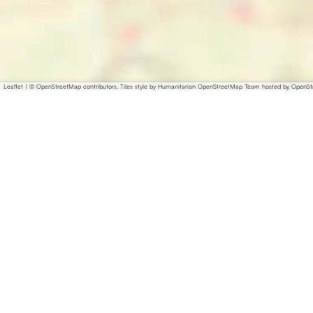
Leaflet
|
© OpenStreetMap contributors, Tiles style by Humanitarian OpenStreetMap Team hosted by OpenS