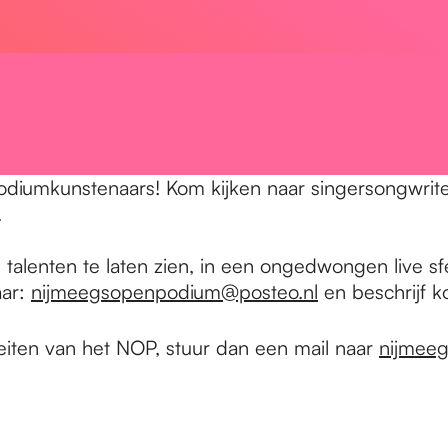
odiumkunstenaars! Kom kijken naar singersongwrite
.
te talenten te laten zien, in een ongedwongen live 
aar:
nijmeegsopenpodium@posteo.nl
en beschrijf ko
teiten van het NOP, stuur dan een mail naar
nijmee