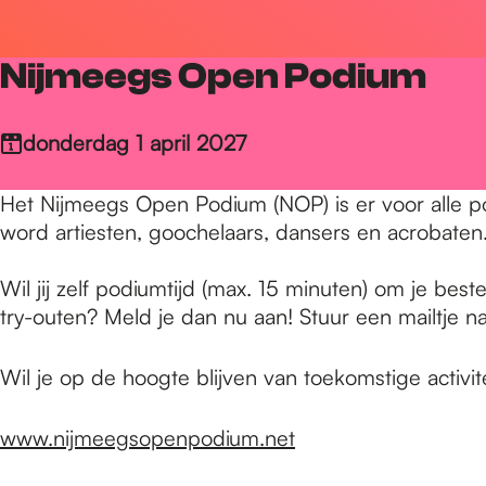
r
Nijmeegs Open Podium
d
donderdag 1 april 2027
e
Het Nijmeegs Open Podium (NOP) is er voor alle p
word artiesten, goochelaars, dansers en acrobaten
h
Wil jij zelf podiumtijd (max. 15 minuten) om je bes
try-outen? Meld je dan nu aan! Stuur een mailtje n
o
Wil je op de hoogte blijven van toekomstige activi
m
www.nijmeegsopenpodium.net