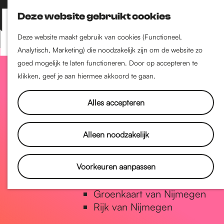
Nijmegen-Zuid
Deze website gebruikt cookies
Nijmegen-Nieuw-West
Z
K
Nijmegen-Oud-West
o
a
M
Deze website maakt gebruik van cookies (Functioneel,
Dukenburg
e
a
Analytisch, Marketing) die noodzakelijk zijn om de website zo
e
Lindenholt
G
k
r
goed mogelijk te laten functioneren. Door op accepteren te
n
e
t
klikken, geef je aan hiermee akkoord te gaan.
u
Historie
n
a
De oudste stad van
Alles accepteren
Nederland
Historische tijdlijn
n
Alleen noodzakelijk
Romeinse Limes
Vrede van Nijmegen Penning
a
Voorkeuren aanpassen
Natuur in Nijmegen
Groenkaart van Nijmegen
a
Rijk van Nijmegen