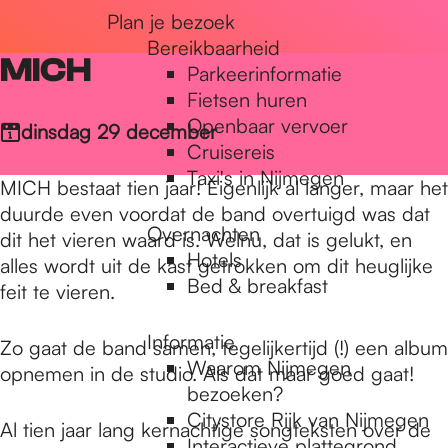
Plan je bezoek
r
Bereikbaarheid
MICH
Parkeerinformatie
d
Fietsen huren
Openbaar vervoer
dinsdag 29 december
Cruisereis
e
Taxi's in Nijmegen
MICH bestaat tien jaar! Eigenlijk al langer, maar het
duurde even voordat de band overtuigd was dat
Overnachten
h
dit het vieren waard is. Welnu, dat is gelukt, en
Hotels
alles wordt uit de kast getrokken om dit heuglijke
Bed & breakfast
feit te vieren.
o
Informatie
Zo gaat de band samen, tegelijkertijd (!) een album
Waarom Nijmegen
opnemen in de studio. Als dat maar goed gaat!
m
bezoeken?
Citystore Rijk van Nijmegen
Al tien jaar lang kernachtige songteksten over de
Interactieve plattegrond