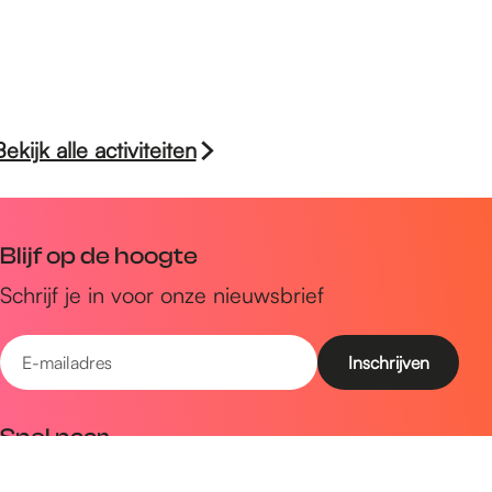
Bekijk alle activiteiten
Blijf op de hoogte
Schrijf je in voor onze nieuwsbrief
E
-
m
Snel naar
a
Uitagenda
i