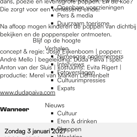
e
dans, poëzie en levensgrote poppen. En de koe?
Openbare voorzieningen
Die zorgt voor een verrassend einde.
Pers & media
p
Duurzaam toerisme
Na afloop mogen kinderen de poppen van dichtbij
bekijken en de poppenspeler ontmoeten.
Blijf op de hoogte
a
Verhalen
concept & regie: Josje Eijkenboom | poppen:
Nijmeegse ondernemers
André Mello | begeleiding: Duda Paiva | spel:
g
Interviews
Anton van der Sluis | kostuums: Evita Rigert |
Fotoverslagen
productie: Merel van Marken Lichtenbelt
Cultuurimpressies
e
Expats
www.dudapaiva.com
Nieuws
Wanneer
Cultuur
Eten & drinken
Shoppen
Zondag 3 januari 2027
Weektips