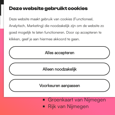
Nijmegen-Zuid
Deze website gebruikt cookies
Nijmegen-Nieuw-West
Z
K
Nijmegen-Oud-West
o
a
M
Deze website maakt gebruik van cookies (Functioneel,
Dukenburg
e
a
Analytisch, Marketing) die noodzakelijk zijn om de website zo
e
Lindenholt
G
k
r
goed mogelijk te laten functioneren. Door op accepteren te
n
e
t
klikken, geef je aan hiermee akkoord te gaan.
u
Historie
n
a
De oudste stad van
Alles accepteren
Nederland
Historische tijdlijn
n
Alleen noodzakelijk
Romeinse Limes
Vrede van Nijmegen Penning
a
Voorkeuren aanpassen
Natuur in Nijmegen
Groenkaart van Nijmegen
a
Rijk van Nijmegen