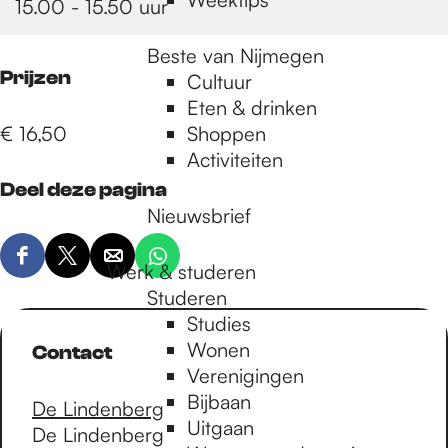
15.00 - 15.50 uur
Beste van Nijmegen
Prijzen
Cultuur
Eten & drinken
€ 16,50
Shoppen
Activiteiten
Deel deze pagina
Nieuwsbrief
D
D
D
D
Werk & studeren
e
e
e
e
Studeren
e
e
e
e
Studies
l
l
l
l
Wonen
Contact
d
d
d
d
Verenigingen
e
e
e
e
Bijbaan
De Lindenberg
z
z
z
z
Uitgaan
De Lindenberg