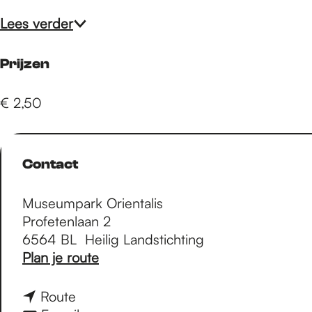
Lees verder
Prijzen
€ 2,50
Contact
Museumpark Orientalis
Profetenlaan 2
6564 BL
Heilig Landstichting
n
Plan je route
a
a
n
Route
r