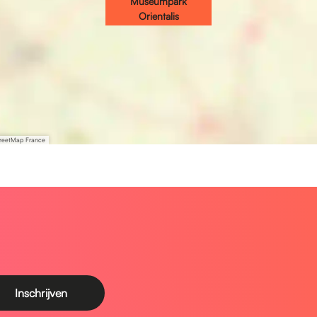
Museumpark
Orientalis
treetMap France