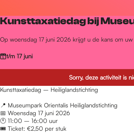
r
Kunsttaxatiedag bij Muse
d
Op woensdag 17 juni 2026 krijgt u de kans om uw 
e
t/m 17 juni
h
Sorry, deze activiteit is
Kunsttaxatiedag – Heiliglandstichting
o
📍 Museumpark Orientalis Heiliglandstichting
m
📅 Woensdag 17 juni 2026
🕚 11:00 – 16:00 uur
🎟️ Ticket: €2,50 per stuk