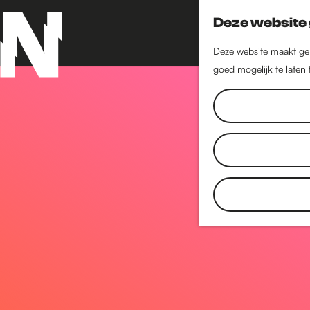
Deze website 
Deze website maakt geb
goed mogelijk te laten
G
a
n
a
a