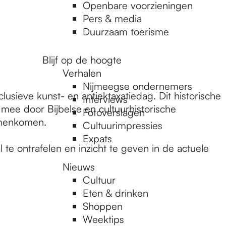
Openbare voorzieningen
Pers & media
Duurzaam toerisme
Blijf op de hoogte
Verhalen
Nijmeegse ondernemers
lusieve kunst- en antiektaxatiedag. Dit historische
Interviews
e door Bijbelse en cultuurhistorische
Fotoverslagen
samenkomen.
Cultuurimpressies
Expats
te ontrafelen en inzicht te geven in de actuele
Nieuws
Cultuur
Eten & drinken
Shoppen
Weektips