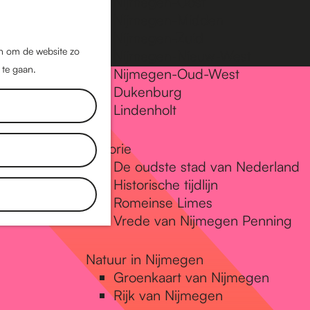
Nijmegen-Oost
Nijmegen-Midden
Z
K
Nijmegen-Zuid
o
a
M
jn om de website zo
Nijmegen-Nieuw-West
e
a
 te gaan.
e
Nijmegen-Oud-West
k
r
Dukenburg
n
e
t
Lindenholt
u
n
Historie
De oudste stad van Nederland
Historische tijdlijn
Romeinse Limes
Vrede van Nijmegen Penning
Natuur in Nijmegen
Groenkaart van Nijmegen
Rijk van Nijmegen