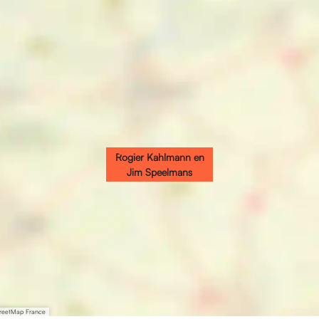
Rogier Kahlmann en
Jim Speelmans
treetMap France