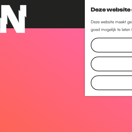
Deze website 
Deze website maakt geb
goed mogelijk te laten
G
a
n
a
a