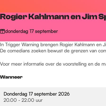
r
Rogier Kahlmann en Jim 
d
donderdag 17 september
e
In Trigger Warning brengen Rogier Kahlmann en 
De comedians zoeken bewust de grenzen van co
h
Voor meer informatie over de voorstelling en de m
o
Wanneer
m
Donderdag 17 september 2026
20.00 - 22.00 uur