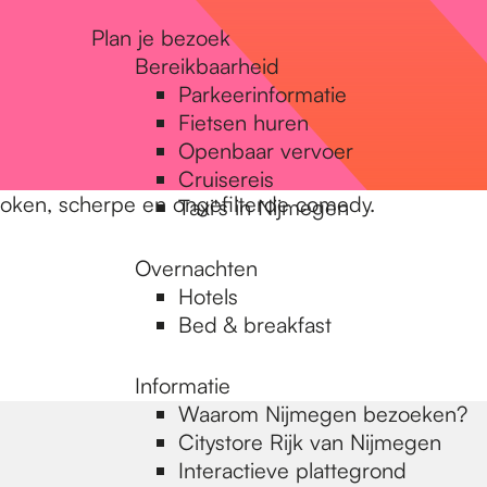
Plan je bezoek
Bereikbaarheid
Parkeerinformatie
Fietsen huren
Openbaar vervoer
Cruisereis
ken, scherpe en ongefilterde comedy.
Taxi's in Nijmegen
Overnachten
Hotels
Bed & breakfast
Informatie
Waarom Nijmegen bezoeken?
Citystore Rijk van Nijmegen
Interactieve plattegrond