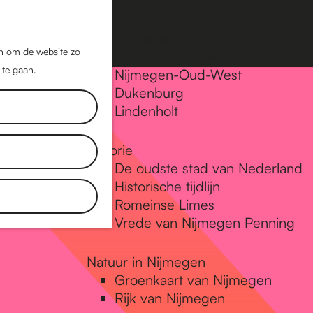
Nijmegen-Oost
Nijmegen-Midden
Z
K
Nijmegen-Zuid
o
a
M
jn om de website zo
Nijmegen-Nieuw-West
e
a
 te gaan.
e
Nijmegen-Oud-West
k
r
Dukenburg
n
e
t
Lindenholt
u
n
Historie
De oudste stad van Nederland
Historische tijdlijn
Romeinse Limes
Vrede van Nijmegen Penning
Natuur in Nijmegen
Groenkaart van Nijmegen
Rijk van Nijmegen