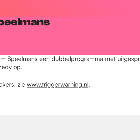
Speelmans
Jim Speelmans een dubbelprogramma met uitgespro
medy op.
akers, zie
www.triggerwarning.nl
.