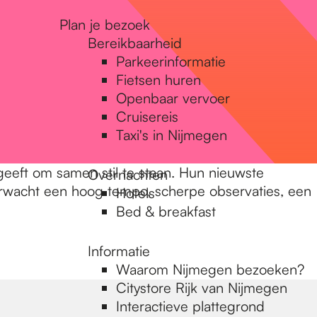
Plan je bezoek
Bereikbaarheid
Parkeerinformatie
Fietsen huren
Openbaar vervoer
Cruisereis
Taxi's in Nijmegen
geeft om samen stil te staan. Hun nieuwste
Overnachten
 Verwacht een hoog tempo, scherpe observaties, een
Hotels
Bed & breakfast
Informatie
Waarom Nijmegen bezoeken?
Citystore Rijk van Nijmegen
Interactieve plattegrond