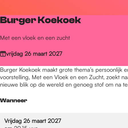
r
Burger Koekoek
d
Met een vloek en een zucht
e
vrijdag 26 maart 2027
h
Burger Koekoek maakt grote thema’s persoonlijk en
voorstelling, Met een Vloek en een Zucht, zoekt n
nieuwe blik op de wereld en genoeg stof om na te
o
Wanneer
m
Vrijdag 26 maart 2027