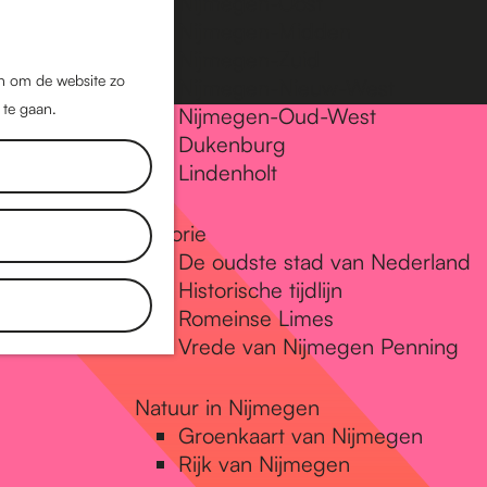
Nijmegen-Oost
Nijmegen-Midden
Z
K
Nijmegen-Zuid
o
a
M
jn om de website zo
Nijmegen-Nieuw-West
e
a
 te gaan.
e
Nijmegen-Oud-West
k
r
Dukenburg
n
e
t
Lindenholt
u
n
Historie
De oudste stad van Nederland
Historische tijdlijn
Romeinse Limes
Vrede van Nijmegen Penning
Natuur in Nijmegen
Groenkaart van Nijmegen
Rijk van Nijmegen