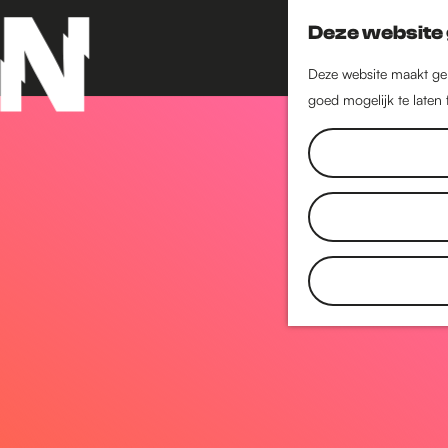
Deze website 
Deze website maakt geb
goed mogelijk te laten
G
a
n
a
a