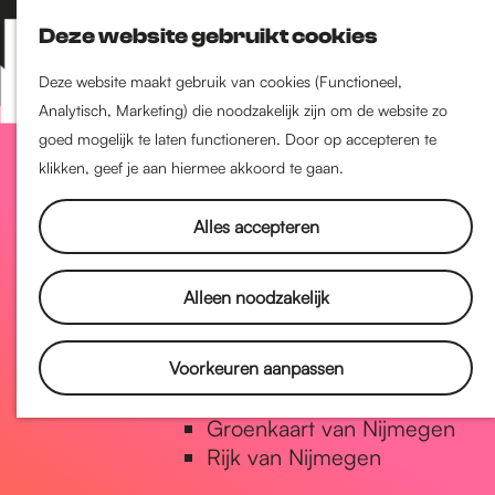
Nijmegen-Zuid
Deze website gebruikt cookies
Nijmegen-Nieuw-West
Z
K
Nijmegen-Oud-West
o
a
M
Deze website maakt gebruik van cookies (Functioneel,
Dukenburg
e
a
Analytisch, Marketing) die noodzakelijk zijn om de website zo
e
Lindenholt
G
k
r
goed mogelijk te laten functioneren. Door op accepteren te
n
e
t
klikken, geef je aan hiermee akkoord te gaan.
u
Historie
n
a
De oudste stad van
Alles accepteren
Nederland
Historische tijdlijn
n
Alleen noodzakelijk
Romeinse Limes
Vrede van Nijmegen Penning
a
Voorkeuren aanpassen
Natuur in Nijmegen
Groenkaart van Nijmegen
a
Rijk van Nijmegen