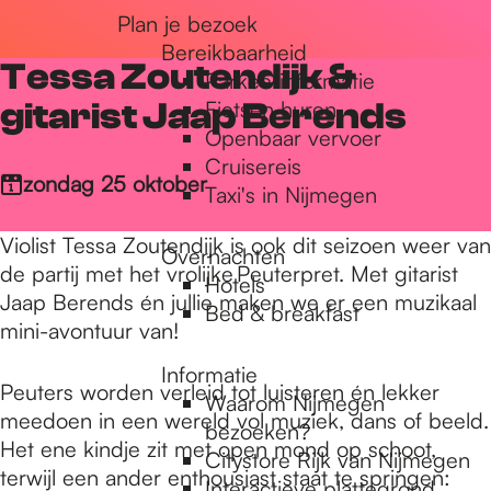
Plan je bezoek
r
Bereikbaarheid
Tessa Zoutendijk &
Parkeerinformatie
d
gitarist Jaap Berends
Fietsen huren
Openbaar vervoer
Cruisereis
e
zondag 25 oktober
Taxi's in Nijmegen
Violist Tessa Zoutendijk is ook dit seizoen weer van
Overnachten
h
de partij met het vrolijke Peuterpret. Met gitarist
Hotels
Jaap Berends én jullie maken we er een muzikaal
Bed & breakfast
mini-avontuur van!
o
Informatie
Peuters worden verleid tot luisteren én lekker
Waarom Nijmegen
m
meedoen in een wereld vol muziek, dans of beeld.
bezoeken?
Het ene kindje zit met open mond op schoot,
Citystore Rijk van Nijmegen
terwijl een ander enthousiast staat te springen:
Interactieve plattegrond