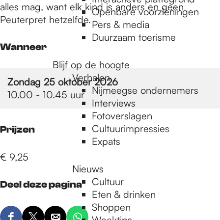
e
alles mag, want elk kind is anders en geen
Openbare voorzieningen
Peuterpret hetzelfde.
Pers & media
p
Duurzaam toerisme
Wanneer
Blijf op de hoogte
a
Verhalen
Zondag 25 oktober 2026
Nijmeegse ondernemers
10.00 - 10.45 uur
g
Interviews
Fotoverslagen
Cultuurimpressies
Prijzen
e
Expats
€ 9,25
Nieuws
Cultuur
Deel deze pagina
Eten & drinken
Shoppen
Weektips