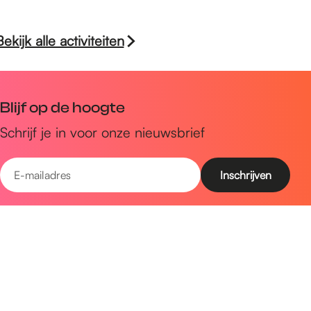
Bekijk alle activiteiten
Blijf op de hoogte
Schrijf je in voor onze nieuwsbrief
E
-
m
Snel naar
a
Uitagenda
i
Ontdek
l
a
Zien & doen