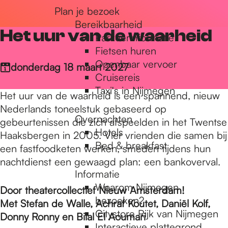
Plan je bezoek
r
Bereikbaarheid
Het uur van de waarheid
Parkeerinformatie
d
Fietsen huren
Openbaar vervoer
donderdag 18 maart 2027
Cruisereis
e
Taxi's in Nijmegen
Het uur van de waarheid is een spannend, nieuw
Nederlands toneelstuk gebaseerd op
Overnachten
h
gebeurtenissen die zich afspeelden in het Twentse
Hotels
Haaksbergen in 2005. Vier vrienden die samen bij
Bed & breakfast
een fastfoodketen werken, smeden tijdens hun
o
nachtdienst een gewaagd plan: een bankoverval.
Informatie
Waarom Nijmegen
Door theatercollectief Nieuw Amsterdam!
m
bezoeken?
Met Stefan de Walle, Achraf Koutet, Daniël Kolf,
Citystore Rijk van Nijmegen
Donny Ronny en Bilal El Aoumari
Interactieve plattegrond