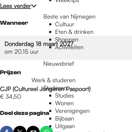
Lees verder
Beste van Nijmegen
Wanneer
Cultuur
Eten & drinken
Shoppen
Donderdag 18 maart 2027
Activiteiten
om 20.15 uur
Nieuwsbrief
Prijzen
Werk & studeren
Studeren
CJP (Cultureel Jongeren Paspoort)
Studies
€ 34,50
Wonen
Verenigingen
Deel deze pagina
Bijbaan
Uitgaan