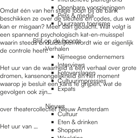
e
Openbare voorzieningen
Omdat één van hen stage loopt bij de bank
Pers & media
beschikken ze over de sleutels en codes, dus wat
p
Duurzaam toerisme
kan er misgaan? Meer dan gedacht. Wat volgt is
een spannend psychologisch kat-en-muisspel
Blijf op de hoogte
waarin steeds onduidelijker wordt wie er eigenlijk
a
Verhalen
de controle heeft.
Nijmeegse ondernemers
g
Interviews
Het uur van de waarheid is een verhaal over grote
Fotoverslagen
dromen, kansenongelijkheid en het moment
Cultuurimpressies
waarop je besluit een kans te grijpen, wat de
e
Expats
gevolgen ook zijn…
Nieuws
over theatercollectief Nieuw Amsterdam
Cultuur
Eten & drinken
Het uur van …
Shoppen
Weektips