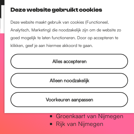
Nijmegen-Zuid
Deze website gebruikt cookies
Nijmegen-Nieuw-West
Z
K
Nijmegen-Oud-West
o
a
M
Deze website maakt gebruik van cookies (Functioneel,
Dukenburg
e
a
Analytisch, Marketing) die noodzakelijk zijn om de website zo
e
Lindenholt
G
k
r
goed mogelijk te laten functioneren. Door op accepteren te
n
e
t
klikken, geef je aan hiermee akkoord te gaan.
u
Historie
n
a
De oudste stad van
Alles accepteren
Nederland
Historische tijdlijn
n
Alleen noodzakelijk
Romeinse Limes
Vrede van Nijmegen Penning
a
Voorkeuren aanpassen
Natuur in Nijmegen
Groenkaart van Nijmegen
a
Rijk van Nijmegen