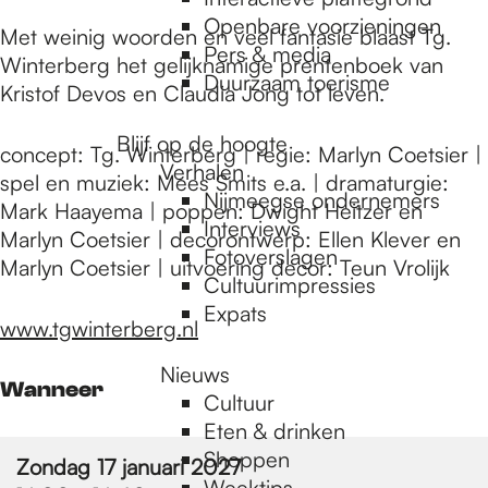
e
Openbare voorzieningen
Met weinig woorden en veel fantasie blaast Tg.
Pers & media
Winterberg het gelijknamige prentenboek van
p
Duurzaam toerisme
Kristof Devos en Claudia Jong tot leven.
Blijf op de hoogte
a
concept: Tg. Winterberg | regie: Marlyn Coetsier |
Verhalen
spel en muziek: Mees Smits e.a. | dramaturgie:
Nijmeegse ondernemers
Mark Haayema | poppen: Dwight Heitzer en
g
Interviews
Marlyn Coetsier | decorontwerp: Ellen Klever en
Fotoverslagen
Marlyn Coetsier | uitvoering decor: Teun Vrolijk
Cultuurimpressies
e
Expats
www.tgwinterberg.nl
Nieuws
Wanneer
Cultuur
Eten & drinken
Shoppen
Zondag 17 januari 2027
Weektips