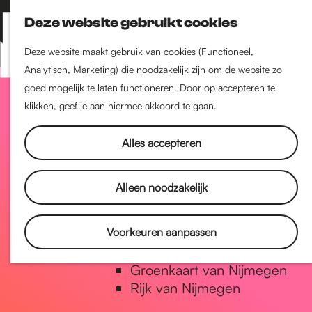
Nijmegen-Zuid
Deze website gebruikt cookies
Nijmegen-Nieuw-West
Z
K
Nijmegen-Oud-West
o
a
M
Deze website maakt gebruik van cookies (Functioneel,
Dukenburg
e
a
Analytisch, Marketing) die noodzakelijk zijn om de website zo
e
Lindenholt
G
k
r
goed mogelijk te laten functioneren. Door op accepteren te
n
e
t
klikken, geef je aan hiermee akkoord te gaan.
u
Historie
n
a
De oudste stad van
Alles accepteren
Nederland
Historische tijdlijn
n
Alleen noodzakelijk
Romeinse Limes
Vrede van Nijmegen Penning
a
Voorkeuren aanpassen
Natuur in Nijmegen
Groenkaart van Nijmegen
a
Rijk van Nijmegen