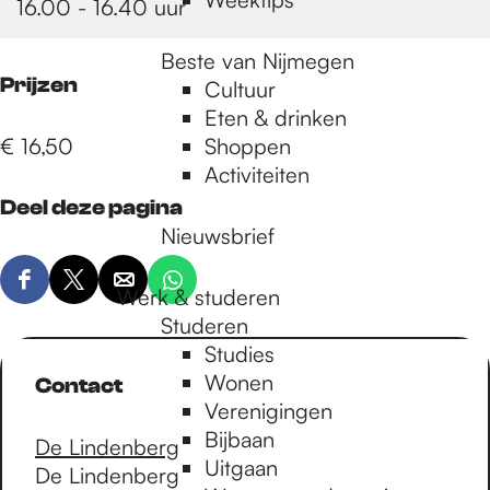
16.00 - 16.40 uur
Beste van Nijmegen
Prijzen
Cultuur
Eten & drinken
€ 16,50
Shoppen
Activiteiten
Deel deze pagina
Nieuwsbrief
D
D
D
D
Werk & studeren
e
e
e
e
Studeren
e
e
e
e
Studies
l
l
l
l
Wonen
Contact
d
d
d
d
Verenigingen
e
e
e
e
Bijbaan
De Lindenberg
z
z
z
z
Uitgaan
De Lindenberg