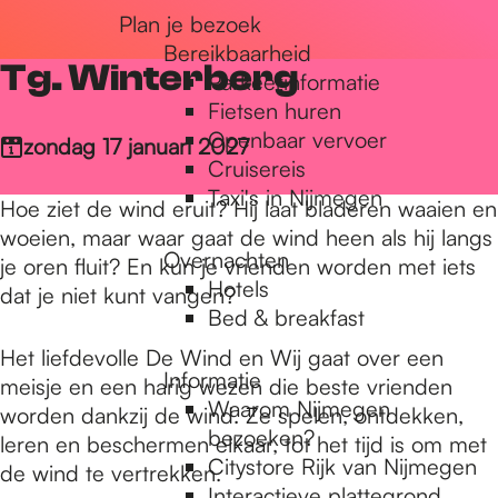
Plan je bezoek
r
Bereikbaarheid
Tg. Winterberg
Parkeerinformatie
d
Fietsen huren
Openbaar vervoer
zondag 17 januari 2027
Cruisereis
e
Taxi's in Nijmegen
Hoe ziet de wind eruit? Hij laat bladeren waaien en
woeien, maar waar gaat de wind heen als hij langs
Overnachten
h
je oren fluit? En kun je vrienden worden met iets
Hotels
dat je niet kunt vangen?
Bed & breakfast
o
Het liefdevolle De Wind en Wij gaat over een
Informatie
meisje en een harig wezen die beste vrienden
Waarom Nijmegen
worden dankzij de wind. Ze spelen, ontdekken,
m
bezoeken?
leren en beschermen elkaar, tot het tijd is om met
Citystore Rijk van Nijmegen
de wind te vertrekken.
Interactieve plattegrond