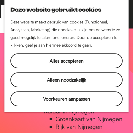
Nijmegen-Zuid
Nijmegen-Nieuw-West
Deze website gebruikt cookies
Z
K
Nijmegen-Oud-West
o
a
M
Deze website maakt gebruik van cookies (Functioneel,
Dukenburg
e
a
Analytisch, Marketing) die noodzakelijk zijn om de website zo
e
Lindenholt
G
k
r
goed mogelijk te laten functioneren. Door op accepteren te
n
e
t
klikken, geef je aan hiermee akkoord te gaan.
Historie
u
n
De oudste stad van
a
Alles accepteren
Nederland
Historische tijdlijn
n
Romeinse Limes
Alleen noodzakelijk
Vrede van Nijmegen
Penning
a
Voorkeuren aanpassen
Natuur in Nijmegen
Groenkaart van Nijmegen
a
Rijk van Nijmegen