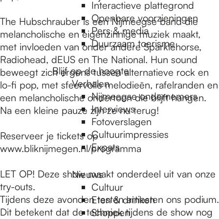
e
Interactieve plattegrond
Openbare voorzieningen
The Hubschrauber is een Nijmeegse band die
Pers & media
p
melancholische en eigenzinnige muziek maakt,
Duurzaam toerisme
met invloeden van onder andere Sparklehorse,
Radiohead, dEUS en The National. Hun sound
a
Blijf op de hoogte
beweegt zich ergens tussen alternatieve rock en
Verhalen
lo-fi pop, met sfeervolle melodieën, rafelranden en
Nijmeegse ondernemers
een melancholische ondertoon die blijft hangen.
g
Interviews
Na een kleine pauze zijn ze nu terug!
Fotoverslagen
Cultuurimpressies
Reserveer je tickets op
e
Expats
www.bliknijmegen.nl/programma
LET OP! Deze show maakt onderdeel uit van onze
Nieuws
try-outs.
Cultuur
Tijdens deze avonden testen artiesten ons podium.
Eten & drinken
Dit betekent dat de techniek tijdens de show nog
Shoppen