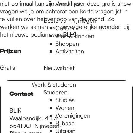
niet optimaal kan zijn. In ruil voor deze gratis show
Weektips
vragen we je om achteraf een korte vragenlijst in
te vullen over het verloop van de avond. Zo
Beste van Nijmegen
werken we samen aan onvergetelijke avonden bij
Cultuur
het nieuwe podium van BLIK!
Eten & drinken
Shoppen
Prijzen
Activiteiten
Gratis
Nieuwsbrief
Werk & studeren
Studeren
Contact
Studies
Wonen
BLIK
Verenigingen
Waalbandijk 14 E/F
Bijbaan
6541 AJ
Nijmegen
Uitgaan