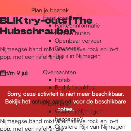
r
Plan je bezoek
Bereikbaarheid
BLIK try-outs | The
Parkeerinformatie
d
Hubschrauber
Fietsen huren
Openbaar vervoer
Cruisereis
e
Nijmeegse band mixt alternatieve rock en lo-fi
Taxi's in Nijmegen
pop, met een rafelrandje
h
Overnachten
t/m 9 juli
Hotels
Bed & breakfast
o
Sorry, deze activiteit is niet meer beschikbaar.
Bekijk het
actuele aanbod
voor de beschikbare
Informatie
opties.
m
Waarom Nijmegen
bezoeken?
Nijmeegse band mixt alternatieve rock en lo-fi
Citystore Rijk van Nijmegen
pop, met een rafelrandje