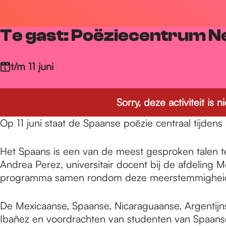
r
Te gast: Poëziecentrum N
d
t/m 11 juni
e
Sorry, deze activiteit is
h
Op 11 juni staat de Spaanse poëzie centraal tijd
Het Spaans is een van de meest gesproken talen t
o
Andrea Perez, universitair docent bij de afdeling
programma samen rondom deze meerstemmighei
m
De Mexicaanse, Spaanse, Nicaraguaanse, Argentij
Ibañez en voordrachten van studenten van Spaanse