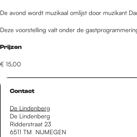
e
De avond wordt muzikaal omlijst door muzikant Da
p
Deze voorstelling valt onder de gastprogrammeri
a
Prijzen
g
€ 15,00
e
Contact
De Lindenberg
De Lindenberg
Ridderstraat 23
6511 TM
NIJMEGEN