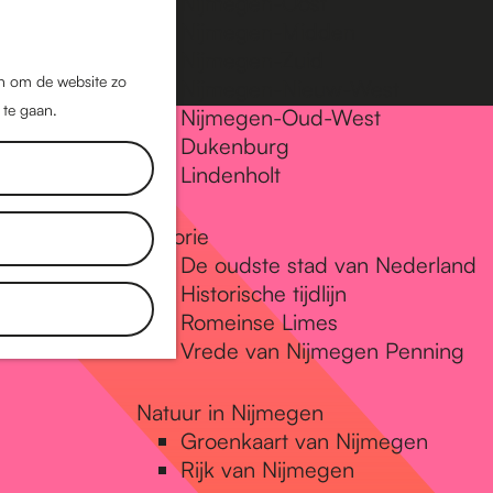
Nijmegen-Oost
Nijmegen-Midden
Z
K
Nijmegen-Zuid
o
a
M
jn om de website zo
Nijmegen-Nieuw-West
e
a
 te gaan.
e
Nijmegen-Oud-West
k
r
Dukenburg
n
e
t
Lindenholt
u
n
Historie
De oudste stad van Nederland
Historische tijdlijn
Romeinse Limes
Vrede van Nijmegen Penning
Natuur in Nijmegen
Groenkaart van Nijmegen
Rijk van Nijmegen