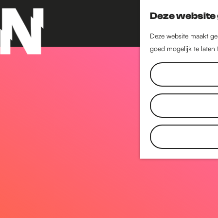
Deze website 
Deze website maakt geb
goed mogelijk te laten
G
a
n
a
a