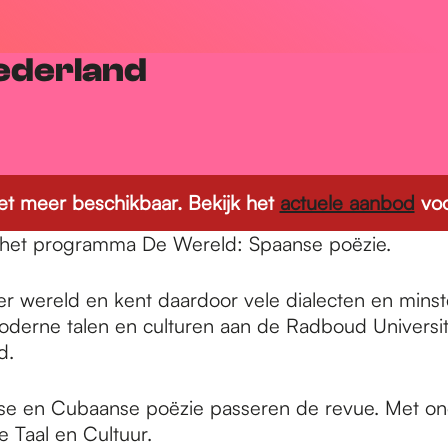
ederland
 niet meer beschikbaar. Bekijk het
actuele aanbod
voo
ens het programma De Wereld: Spaanse poëzie.
er wereld en kent daardoor vele dialecten en min
 Moderne talen en culturen aan de Radboud Universi
d.
nse en Cubaanse poëzie passeren de revue. Met on
 Taal en Cultuur.