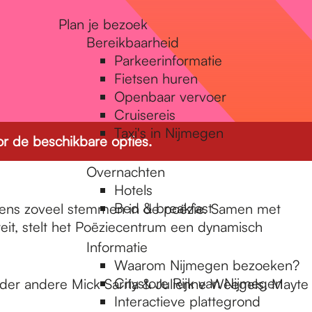
Plan je bezoek
Bereikbaarheid
Parkeerinformatie
Fietsen huren
Openbaar vervoer
Cruisereis
Taxi's in Nijmegen
r de beschikbare opties.
Overnachten
Hotels
Bed & breakfast
stens zoveel stemmen in de poëzie. Samen met
teit, stelt het Poëziecentrum een dynamisch
Informatie
Waarom Nijmegen bezoeken?
Citystore Rijk van Nijmegen
der andere Mick Sarria & Julienne Weegels, Mayte
Interactieve plattegrond