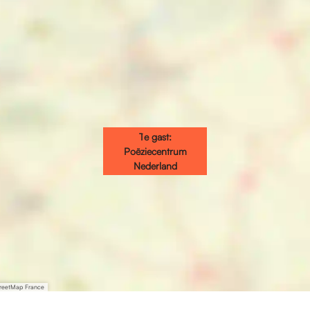
Te gast:
Poëziecentrum
Nederland
treetMap France