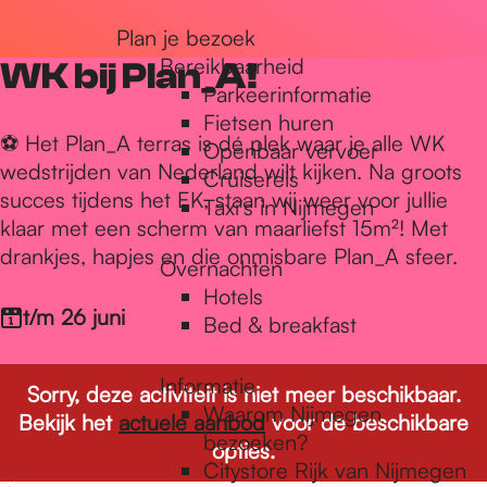
r
Plan je bezoek
Bereikbaarheid
WK bij Plan_A!
Parkeerinformatie
d
Fietsen huren
⚽ Het Plan_A terras is dé plek waar je alle WK
Openbaar vervoer
wedstrijden van Nederland wilt kijken. Na groots
Cruisereis
e
succes tijdens het EK, staan wij weer voor jullie
Taxi's in Nijmegen
klaar met een scherm van maarliefst 15m²! Met
drankjes, hapjes en die onmisbare Plan_A sfeer.
h
Overnachten
Hotels
t/m 26 juni
Bed & breakfast
o
Informatie
Sorry, deze activiteit is niet meer beschikbaar.
m
Waarom Nijmegen
Bekijk het
actuele aanbod
voor de beschikbare
bezoeken?
opties.
Citystore Rijk van Nijmegen