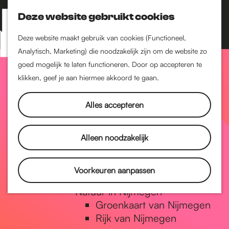
Nijmegen-Zuid
Nijmegen-Nieuw-West
Deze website gebruikt cookies
Z
K
Nijmegen-Oud-West
o
a
M
Deze website maakt gebruik van cookies (Functioneel,
Dukenburg
e
a
Analytisch, Marketing) die noodzakelijk zijn om de website zo
e
Lindenholt
G
k
r
goed mogelijk te laten functioneren. Door op accepteren te
n
e
t
klikken, geef je aan hiermee akkoord te gaan.
Historie
u
n
De oudste stad van
a
Alles accepteren
Nederland
Historische tijdlijn
n
Romeinse Limes
Alleen noodzakelijk
Vrede van Nijmegen
Penning
a
Voorkeuren aanpassen
Natuur in Nijmegen
Groenkaart van Nijmegen
a
Rijk van Nijmegen