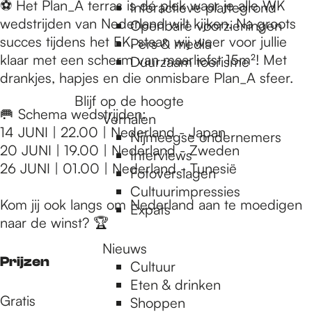
e
⚽ Het Plan_A terras is dé plek waar je alle WK
Interactieve plattegrond
wedstrijden van Nederland wilt kijken. Na groots
Openbare voorzieningen
succes tijdens het EK, staan wij weer voor jullie
Pers & media
p
klaar met een scherm van maarliefst 15m²! Met
Duurzaam toerisme
drankjes, hapjes en die onmisbare Plan_A sfeer.
a
Blijf op de hoogte
🥅 Schema wedstrijden:
Verhalen
14 JUNI | 22.00 | Nederland - Japan
Nijmeegse ondernemers
g
20 JUNI | 19.00 | Nederland - Zweden
Interviews
26 JUNI | 01.00 | Nederland - Tunesië
Fotoverslagen
Cultuurimpressies
e
Kom jij ook langs om Nederland aan te moedigen
Expats
naar de winst? 🏆
Nieuws
Prijzen
Cultuur
Eten & drinken
Gratis
Shoppen