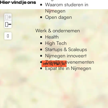
Hier vind je ons
l
Waarom studeren in
l
j
i
b
a
Nijmegen
a
P
j
i
n
+
Open dagen
n
l
P
j
_
_
a
l
P
−
A
A
n
a
l
Werk & ondernemen
!
!
_
n
a
Health
A
_
n
High Tech
!
A
_
Startups & Scaleups
!
A
Nijmegen innoveert
!
Zakelijke evenementen
WK bij Plan_A!
Expat life in Nijmegen