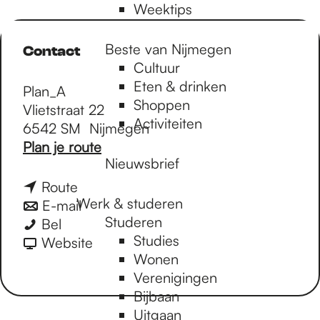
Weektips
Beste van Nijmegen
Contact
Cultuur
Eten & drinken
Plan_A
Shoppen
Vlietstraat 22
Activiteiten
6542 SM
Nijmegen
n
Plan je route
Nieuwsbrief
a
a
n
Route
r
Werk & studeren
a
n
E-mail
W
Studeren
W
a
a
Bel
K
Studies
K
r
a
v
Website
b
Wonen
b
W
r
a
i
Verenigingen
i
K
W
n
j
Bijbaan
j
b
K
W
P
Uitgaan
P
i
b
K