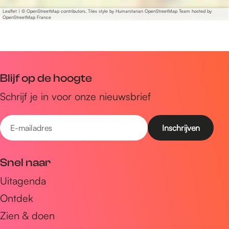
Leaflet
|
© OpenStreetMap contributors, Tiles style by Humanitarian OpenStreetMap Team hosted by
OpenStreetMap France
Blijf op de hoogte
Schrijf je in voor onze nieuwsbrief
E
-
m
Snel naar
a
Uitagenda
i
Ontdek
l
a
Zien & doen