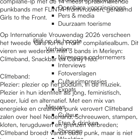
e
compilatie-lp met de 14 meest spraakmakende
Openbare voorzieningen
punkbands met FLINTA-frontvrouwen, genaamd
Pers & media
Girls to the Front.
p
Duurzaam toerisme
Op Internationale Vrouwendag 2026 verscheen
Blijf op de hoogte
het tweede ‘Girls tot he Front’ compilatiealbum. Dit
a
Verhalen
vieren we wederom met 3 bands in Merleyn:
Nijmeegse ondernemers
Clitteband, Snackbar en Camy Huo.
g
Interviews
Fotoverslagen
Clitteband:
Cultuurimpressies
Plezier: plezier op het podium, in de muziek.
e
Expats
Plezier in hun identiteit als jong, feministisch,
queer, luid en alternatief. Met een mix van
Nieuws
energieke en creatieve punk verovert Clitteband
Cultuur
zalen over heel Nederland. Schreeuwen, stampen,
Eten & drinken
kloten, terugduwen en grenzen verbreden;
Shoppen
Clitteband broedt vanuit oude punk, maar is niet
Weektips