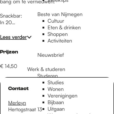
bang om te vernieuwen.
Beste van Nijmegen
Snackbar:
Cultuur
In 20…
Eten & drinken
Shoppen
Lees verder
Activiteiten
Prijzen
Nieuwsbrief
€ 14,50
Werk & studeren
Studeren
Studies
Contact
Wonen
Verenigingen
Bijbaan
Merleyn
Uitgaan
Hertogstraat 13