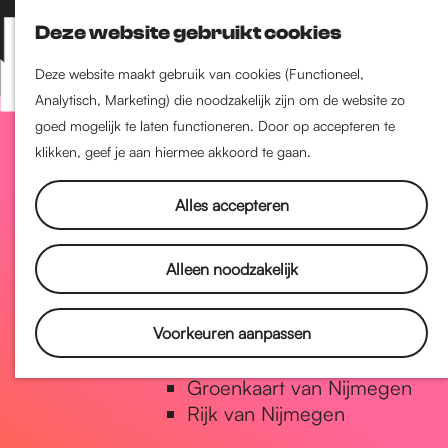
Nijmegen-Zuid
Deze website gebruikt cookies
Nijmegen-Nieuw-West
Z
K
Nijmegen-Oud-West
o
a
M
Deze website maakt gebruik van cookies (Functioneel,
Dukenburg
e
a
Analytisch, Marketing) die noodzakelijk zijn om de website zo
e
Lindenholt
G
k
r
goed mogelijk te laten functioneren. Door op accepteren te
n
e
t
klikken, geef je aan hiermee akkoord te gaan.
u
Historie
n
a
De oudste stad van
Alles accepteren
Nederland
Historische tijdlijn
n
Alleen noodzakelijk
Romeinse Limes
Vrede van Nijmegen Penning
a
Voorkeuren aanpassen
Natuur in Nijmegen
Groenkaart van Nijmegen
a
Rijk van Nijmegen