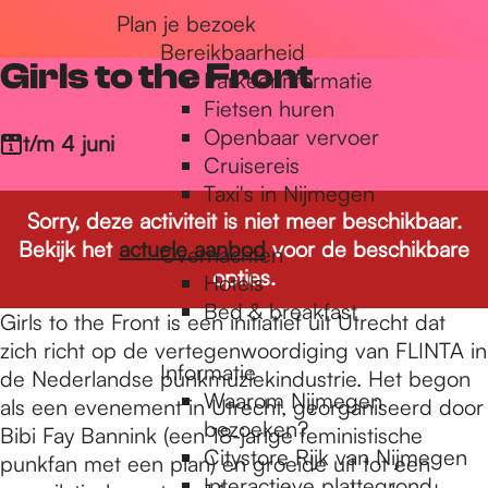
Plan je bezoek
r
Bereikbaarheid
Girls to the Front
Parkeerinformatie
d
Fietsen huren
Openbaar vervoer
t/m 4 juni
Cruisereis
e
Taxi's in Nijmegen
Sorry, deze activiteit is niet meer beschikbaar.
Bekijk het
actuele aanbod
voor de beschikbare
Overnachten
h
opties.
Hotels
Bed & breakfast
Girls to the Front is een initiatief uit Utrecht dat
o
zich richt op de vertegenwoordiging van FLINTA in
Informatie
de Nederlandse punkmuziekindustrie. Het begon
Waarom Nijmegen
als een evenement in Utrecht, georganiseerd door
m
bezoeken?
Bibi Fay Bannink (een 18-jarige feministische
Citystore Rijk van Nijmegen
punkfan met een plan) en groeide uit tot een
Interactieve plattegrond