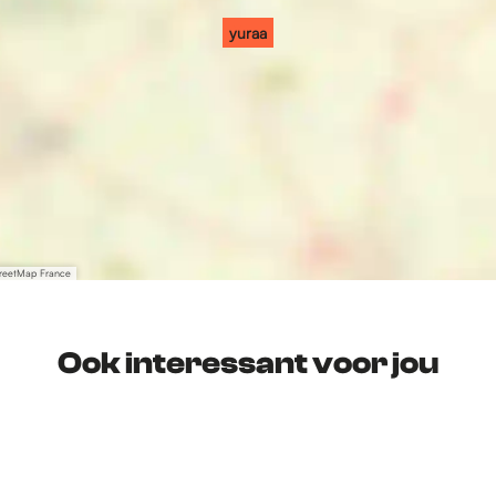
yuraa
treetMap France
Ook interessant voor jou