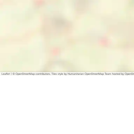
Leaflet
|
© OpenStreetMap contributors, Tiles style by Humanitarian OpenStreetMap Team hosted by OpenS