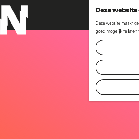
Deze website 
Deze website maakt geb
goed mogelijk te laten
G
a
n
a
a