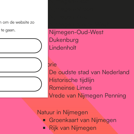
Nijmegen-Oost
Nijmegen-Midden
Z
K
Nijmegen-Zuid
o
a
M
jn om de website zo
Nijmegen-Nieuw-West
e
a
 te gaan.
e
Nijmegen-Oud-West
k
r
Dukenburg
n
e
t
Lindenholt
u
n
Historie
De oudste stad van Nederland
Historische tijdlijn
Romeinse Limes
Vrede van Nijmegen Penning
Natuur in Nijmegen
Groenkaart van Nijmegen
Rijk van Nijmegen