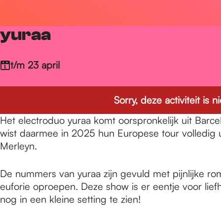
r
yuraa
d
t/m 23 april
e
Sorry, deze activiteit is
h
Het electroduo yuraa komt oorspronkelijk uit Bar
wist daarmee in 2025 hun Europese tour volledig 
Merleyn.
o
De nummers van yuraa zijn gevuld met pijnlijke r
m
euforie oproepen. Deze show is er eentje voor lie
nog in een kleine setting te zien!