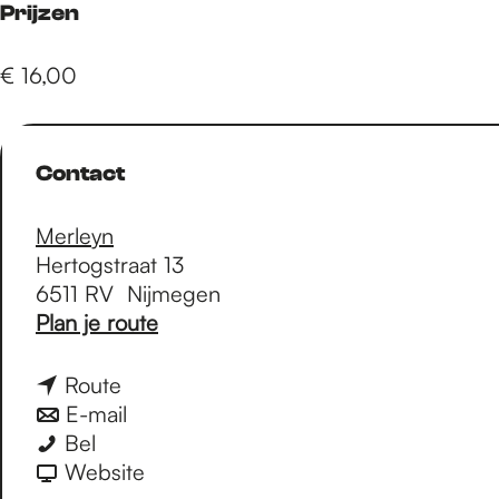
e
Prijzen
€ 16,00
p
a
Contact
g
Merleyn
Hertogstraat 13
6511 RV
Nijmegen
e
n
Plan je route
a
a
n
Route
r
a
n
E-mail
y
y
a
a
Bel
u
u
r
a
v
Website
r