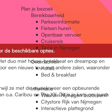
Plan je bezoek
Bereikbaarheid
Parkeerinformatie
Fietsen huren
Openbaar vervoer
Cruisereis
Taxi's in Nijmegen
r de beschikbare opties.
. Het duo mixt house, breakbeat en dreampop en
Overnachten
voor een nieuwe tour met andere zalen, waaronder
Hotels
Bed & breakfast
terwijl ze met de muziek weer een opbeurende
Informatie
 o.a. Caribou en The XX. Dit is je kans om yuraa
Waarom Nijmegen bezoeken?
Citystore Rijk van Nijmegen
Interactieve plattegrond