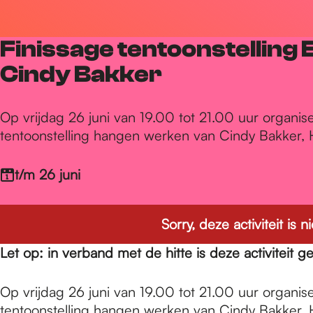
r
Finissage tentoonstelling
d
Cindy Bakker
e
Op vrijdag 26 juni van 19.00 tot 21.00 uur organis
tentoonstelling hangen werken van Cindy Bakker, 
h
t/m 26 juni
o
Sorry, deze activiteit is
Let op: in verband met de hitte is deze activiteit g
m
Op vrijdag 26 juni van 19.00 tot 21.00 uur organis
tentoonstelling hangen werken van Cindy Bakker, 