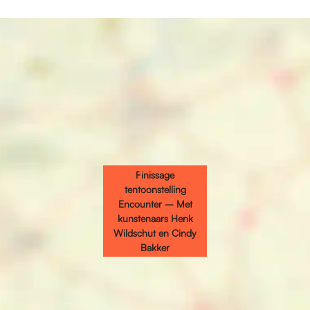
Finissage
tentoonstelling
Encounter – Met
kunstenaars Henk
Wildschut en Cindy
Bakker