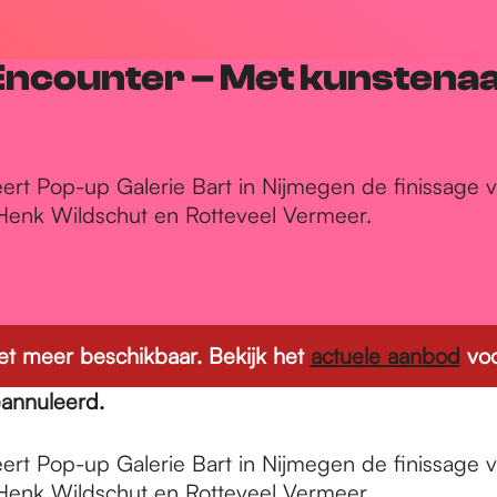
 Encounter – Met kunstena
eert Pop-up Galerie Bart in Nijmegen de finissage v
Henk Wildschut en Rotteveel Vermeer.
 niet meer beschikbaar. Bekijk het
actuele aanbod
voo
eannuleerd.
eert Pop-up Galerie Bart in Nijmegen de finissage v
Henk Wildschut en Rotteveel Vermeer.