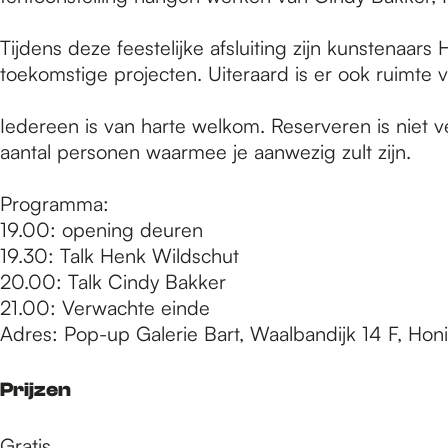
e
Tijdens deze feestelijke afsluiting zijn kunstena
p
toekomstige projecten. Uiteraard is er ook ruimte
Iedereen is van harte welkom. Reserveren is niet 
a
aantal personen waarmee je aanwezig zult zijn.
Programma:
g
19.00: opening deuren
19.30: Talk Henk Wildschut
e
20.00: Talk Cindy Bakker
21.00: Verwachte einde
Adres: Pop-up Galerie Bart, Waalbandijk 14 F, Ho
Prijzen
Gratis