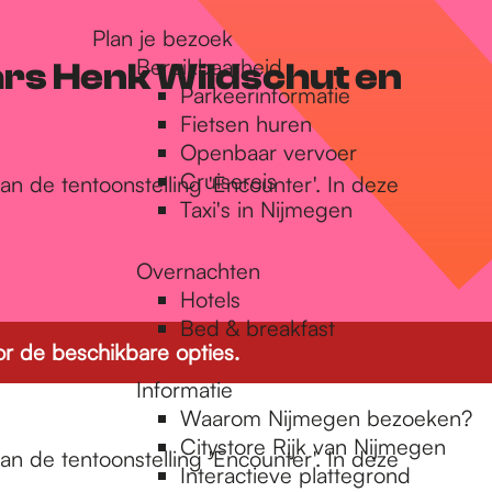
Plan je bezoek
Bereikbaarheid
ars Henk Wildschut en
Parkeerinformatie
Fietsen huren
Openbaar vervoer
Cruisereis
an de tentoonstelling 'Encounter'. In deze
Taxi's in Nijmegen
Overnachten
Hotels
Bed & breakfast
r de beschikbare opties.
Informatie
Waarom Nijmegen bezoeken?
Citystore Rijk van Nijmegen
an de tentoonstelling 'Encounter'. In deze
Interactieve plattegrond