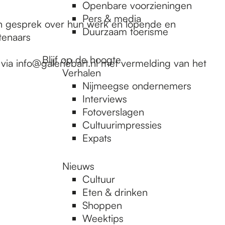
Openbare voorzieningen
Pers & media
een gesprek over hun werk en lopende en
Duurzaam toerisme
tenaars
Blijf op de hoogte
via info@galeriebart.nl met vermelding van het
Verhalen
Nijmeegse ondernemers
Interviews
Fotoverslagen
Cultuurimpressies
Expats
Nieuws
Cultuur
Eten & drinken
Shoppen
Weektips