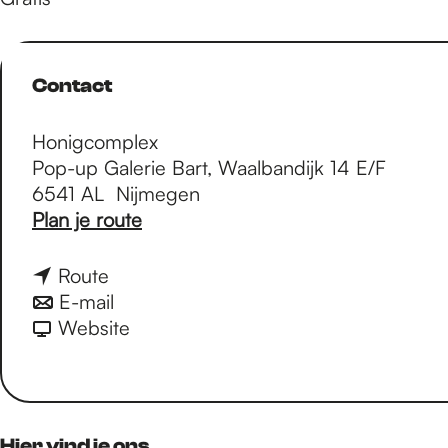
Contact
Honigcomplex
Pop-up Galerie Bart, Waalbandijk 14 E/F
6541 AL
Nijmegen
n
Plan je route
a
a
n
Route
r
a
n
E-mail
F
a
a
v
Website
i
r
a
a
n
F
r
n
i
i
F
F
s
n
i
i
Hier vind je ons