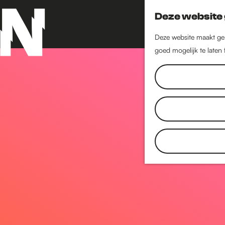
Deze website 
Deze website maakt geb
goed mogelijk te laten
G
a
n
a
a