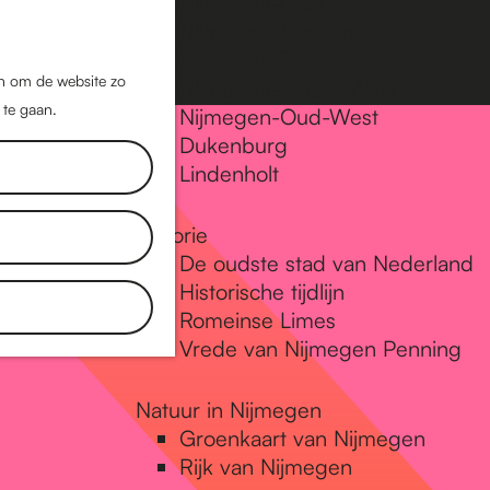
Nijmegen-Oost
Nijmegen-Midden
Z
K
Nijmegen-Zuid
o
a
M
jn om de website zo
Nijmegen-Nieuw-West
e
a
 te gaan.
e
Nijmegen-Oud-West
k
r
Dukenburg
n
e
t
Lindenholt
u
n
Historie
De oudste stad van Nederland
Historische tijdlijn
Romeinse Limes
Vrede van Nijmegen Penning
Natuur in Nijmegen
Groenkaart van Nijmegen
Rijk van Nijmegen