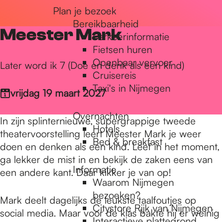
Plan je bezoek
r
Bereikbaarheid
Meester Mark
Parkeerinformatie
d
Fietsen huren
Openbaar vervoer
Later word ik 7 (Doe en denk als een kind)
Cruisereis
e
Taxi's in Nijmegen
vrijdag 19 maart 2027
Overnachten
h
In zijn splinternieuwe, supergrappige tweede
Hotels
theatervoorstelling leert Meester Mark je weer
Bed & breakfast
doen en denken als een kind. Leef in het moment,
o
ga lekker de mist in en bekijk de zaken eens van
Informatie
een andere kant. Daar kikker je van op!
Waarom Nijmegen
m
bezoeken?
Mark deelt dagelijks de leukste taalfoutjes op
Citystore Rijk van Nijmegen
social media. Maar voor de klas bakte hij er weinig
Interactieve plattegrond