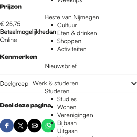
Prijzen
Beste van Nijmegen
€ 25,75
Cultuur
Betaalmogelijkheden
Eten & drinken
Online
Shoppen
Activiteiten
Kenmerken
Nieuwsbrief
Werk & studeren
Doelgroep
Studeren
Studies
Deel deze pagina
Wonen
Verenigingen
Bijbaan
D
D
D
D
Uitgaan
e
e
e
e