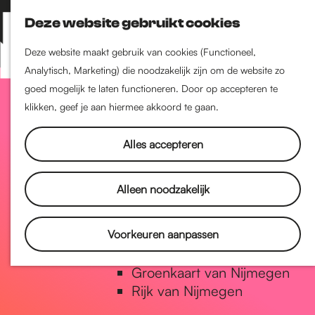
Nijmegen-Zuid
Deze website gebruikt cookies
Nijmegen-Nieuw-West
Z
K
Nijmegen-Oud-West
o
a
M
Deze website maakt gebruik van cookies (Functioneel,
Dukenburg
e
a
Analytisch, Marketing) die noodzakelijk zijn om de website zo
e
Lindenholt
G
k
r
goed mogelijk te laten functioneren. Door op accepteren te
n
e
t
klikken, geef je aan hiermee akkoord te gaan.
u
Historie
n
a
De oudste stad van
Alles accepteren
Nederland
Historische tijdlijn
n
Alleen noodzakelijk
Romeinse Limes
Vrede van Nijmegen Penning
a
Voorkeuren aanpassen
Natuur in Nijmegen
Groenkaart van Nijmegen
a
Rijk van Nijmegen