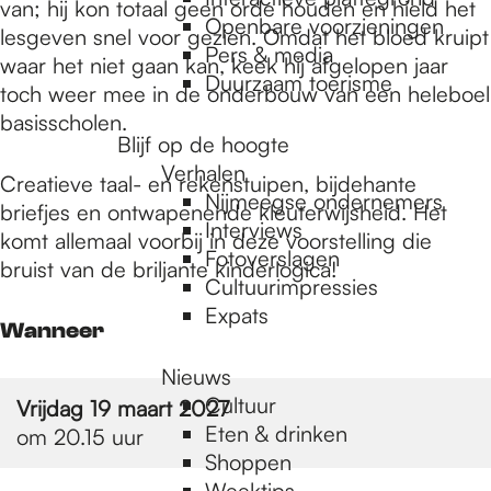
e
van; hij kon totaal geen orde houden en hield het
Openbare voorzieningen
lesgeven snel voor gezien. Omdat het bloed kruipt
Pers & media
waar het niet gaan kan, keek hij afgelopen jaar
p
Duurzaam toerisme
toch weer mee in de onderbouw van een heleboel
basisscholen.
Blijf op de hoogte
a
Verhalen
Creatieve taal- en rekenstuipen, bijdehante
Nijmeegse ondernemers
briefjes en ontwapenende kleuterwijsheid. Het
g
Interviews
komt allemaal voorbij in deze voorstelling die
Fotoverslagen
bruist van de briljante kinderlogica!
Cultuurimpressies
e
Expats
Wanneer
Nieuws
Cultuur
Vrijdag 19 maart 2027
Eten & drinken
om 20.15 uur
Shoppen
Weektips