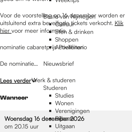
Voor de voorstelling op 16 december worden er
Beste van Nijmegen
uitsluitend extra beveiligde tickets verkocht.
Klik
Cultuur
hier
voor meer informatie.
Eten & drinken
Shoppen
nominatie cabaretprijs Poelifinario
Activiteiten
De nominatie…
Nieuwsbrief
Werk & studeren
Lees verder
Studeren
Studies
Wanneer
Wonen
Verenigingen
Bijbaan
Woensdag 16 december 2026
Uitgaan
om 20.15 uur