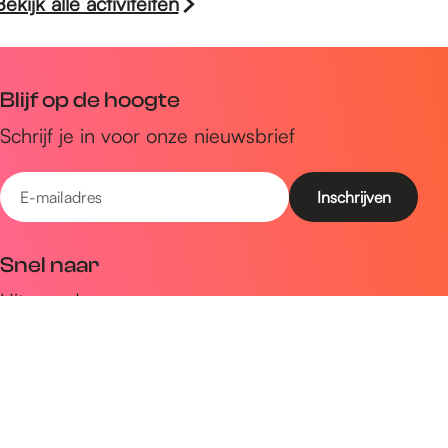
Bekijk alle activiteiten
Blijf op de hoogte
Schrijf je in voor onze nieuwsbrief
E
-
m
Snel naar
a
Uitagenda
i
Ontdek
l
a
Zien & doen
d
Plan je bezoek
r