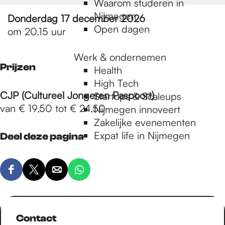
Waarom studeren in
Nijmegen
Donderdag 17 december 2026
Open dagen
om 20.15 uur
Werk & ondernemen
Prijzen
Health
High Tech
CJP (Cultureel Jongeren Paspoort)
Startups & Scaleups
van € 19,50 tot € 24,50
Nijmegen innoveert
Zakelijke evenementen
Expat life in Nijmegen
Deel deze pagina
D
D
D
D
e
e
e
e
e
e
e
e
l
l
l
l
Contact