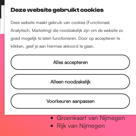
Nijmegen-Zuid
Deze website gebruikt cookies
Nijmegen-Nieuw-West
Z
K
Nijmegen-Oud-West
o
a
M
Deze website maakt gebruik van cookies (Functioneel,
Dukenburg
e
a
Analytisch, Marketing) die noodzakelijk zijn om de website zo
e
Lindenholt
G
k
r
goed mogelijk te laten functioneren. Door op accepteren te
n
e
t
klikken, geef je aan hiermee akkoord te gaan.
u
Historie
n
a
De oudste stad van
Alles accepteren
Nederland
Historische tijdlijn
n
Alleen noodzakelijk
Romeinse Limes
Vrede van Nijmegen Penning
a
Voorkeuren aanpassen
Natuur in Nijmegen
Groenkaart van Nijmegen
a
Rijk van Nijmegen