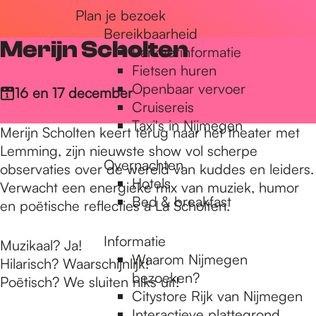
Plan je bezoek
r
Bereikbaarheid
Merijn Scholten
Parkeerinformatie
d
Fietsen huren
Openbaar vervoer
16 en 17 december
Cruisereis
e
Taxi's in Nijmegen
Merijn Scholten keert terug naar het theater met
Lemming, zijn nieuwste show vol scherpe
Overnachten
h
observaties over de wereld van kuddes en leiders.
Hotels
Verwacht een energieke mix van muziek, humor
Bed & breakfast
en poëtische reflecties à La Scholten.
o
Informatie
Muzikaal? Ja!
Waarom Nijmegen
Hilarisch? Waarschijnlijk!
m
bezoeken?
Poëtisch? We sluiten niks uit!
Citystore Rijk van Nijmegen
Interactieve plattegrond