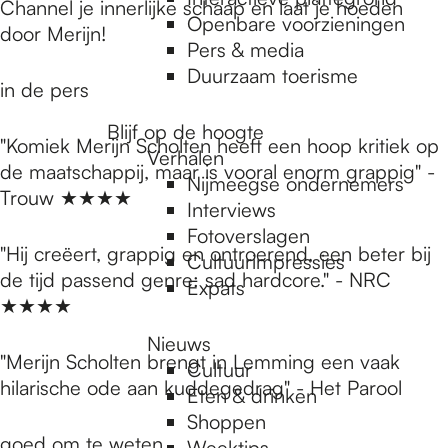
e
Channel je innerlijke schaap en laat je hoeden
Openbare voorzieningen
door Merijn!
Pers & media
p
Duurzaam toerisme
in de pers
Blijf op de hoogte
a
"Komiek Merijn Scholten heeft een hoop kritiek op
Verhalen
de maatschappij, maar is vooral enorm grappig" -
Nijmeegse ondernemers
Trouw ★★★★
g
Interviews
Fotoverslagen
"Hij creëert, grappig en ontroerend, een beter bij
Cultuurimpressies
e
de tijd passend genre: sad hardcore." - NRC
Expats
★★★★
Nieuws
"Merijn Scholten brengt in Lemming een vaak
Cultuur
hilarische ode aan kuddegedrag" - Het Parool
Eten & drinken
Shoppen
goed om te weten
Weektips