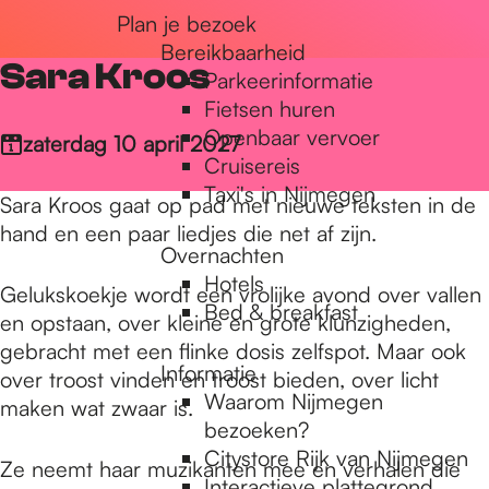
Plan je bezoek
r
Bereikbaarheid
Sara Kroos
Parkeerinformatie
d
Fietsen huren
Openbaar vervoer
zaterdag 10 april 2027
Cruisereis
e
Taxi's in Nijmegen
Sara Kroos gaat op pad met nieuwe teksten in de
hand en een paar liedjes die net af zijn.
Overnachten
h
Hotels
Gelukskoekje wordt een vrolijke avond over vallen
Bed & breakfast
en opstaan, over kleine en grote klunzigheden,
o
gebracht met een flinke dosis zelfspot. Maar ook
Informatie
over troost vinden en troost bieden, over licht
Waarom Nijmegen
maken wat zwaar is.
m
bezoeken?
Citystore Rijk van Nijmegen
Ze neemt haar muzikanten mee en verhalen die
Interactieve plattegrond