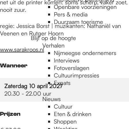
e
net uit de printer komen: soms scherp, vaker zoet,
Openbare voorzieningen
nooit zuur.
Pers & media
p
Duurzaam toerisme
regie: Jessica Borst | muzikanten: Nathaniël van
Veenen en Rutger Hoorn
Blijf op de hoogte
a
Verhalen
www.sarakroos.nl
Nijmeegse ondernemers
g
Interviews
Wanneer
Fotoverslagen
Cultuurimpressies
e
Expats
Zaterdag 10 april 2027
20.30 - 22.00 uur
Nieuws
Cultuur
Eten & drinken
Prijzen
Shoppen
Weektips