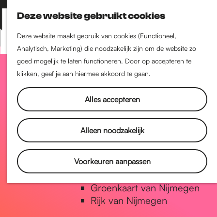
Nijmegen-Zuid
Deze website gebruikt cookies
Nijmegen-Nieuw-West
Z
K
Nijmegen-Oud-West
o
a
M
Deze website maakt gebruik van cookies (Functioneel,
Dukenburg
e
a
Analytisch, Marketing) die noodzakelijk zijn om de website zo
e
Lindenholt
G
k
r
goed mogelijk te laten functioneren. Door op accepteren te
n
e
t
klikken, geef je aan hiermee akkoord te gaan.
u
Historie
n
a
De oudste stad van
Alles accepteren
Nederland
Historische tijdlijn
n
Alleen noodzakelijk
Romeinse Limes
Vrede van Nijmegen Penning
a
Voorkeuren aanpassen
Natuur in Nijmegen
Groenkaart van Nijmegen
a
Rijk van Nijmegen