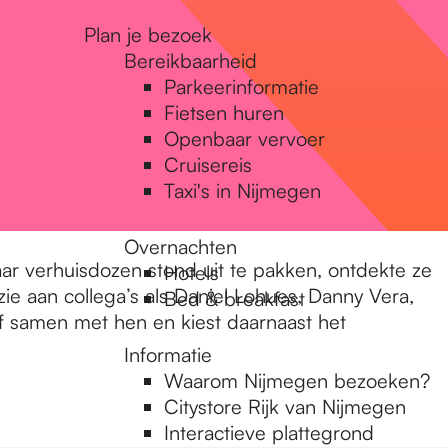
Plan je bezoek
Bereikbaarheid
Parkeerinformatie
Fietsen huren
Openbaar vervoer
Cruisereis
Taxi's in Nijmegen
Overnachten
aar verhuisdozen stond uit te pakken, ontdekte ze
Hotels
ie aan collega’s als Daniel Lohues, Danny Vera,
Bed & breakfast
ef samen met hen en kiest daarnaast het
Informatie
Waarom Nijmegen bezoeken?
Citystore Rijk van Nijmegen
Interactieve plattegrond