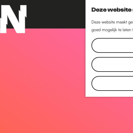
Deze website 
Deze website maakt geb
goed mogelijk te laten
G
a
n
a
a