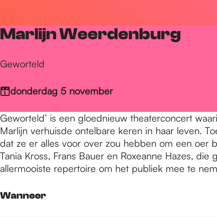
r
Marlijn Weerdenburg
d
Geworteld
e
donderdag 5 november
h
Geworteld’ is een gloednieuw theaterconcert waarin
Marlijn verhuisde ontelbare keren in haar leven. T
dat ze er alles voor over zou hebben om een oer ba
o
Tania Kross, Frans Bauer en Roxeanne Hazes, die g
allermooiste repertoire om het publiek mee te nem
m
Wanneer