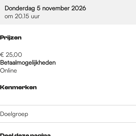
e
Donderdag 5 november 2026
om 20.15 uur
p
Prijzen
a
€ 25,00
Betaalmogelijkheden
g
Online
e
Kenmerken
Doelgroep
Deel deze pagina