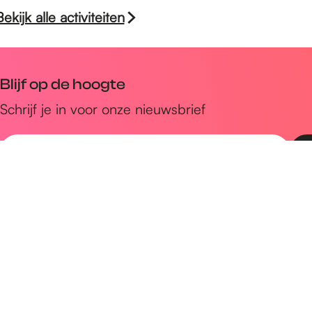
Bekijk alle activiteiten
Blijf op de hoogte
Schrijf je in voor onze nieuwsbrief
E
-
m
Snel naar
a
Uitagenda
i
Ontdek
l
a
Zien & doen
d
Plan je bezoek
r