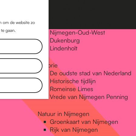
Nijmegen-Oost
Nijmegen-Midden
Z
K
Nijmegen-Zuid
o
a
M
jn om de website zo
Nijmegen-Nieuw-West
e
a
 te gaan.
e
Nijmegen-Oud-West
k
r
Dukenburg
n
e
t
Lindenholt
u
n
Historie
De oudste stad van Nederland
Historische tijdlijn
Romeinse Limes
Vrede van Nijmegen Penning
Natuur in Nijmegen
Groenkaart van Nijmegen
Rijk van Nijmegen