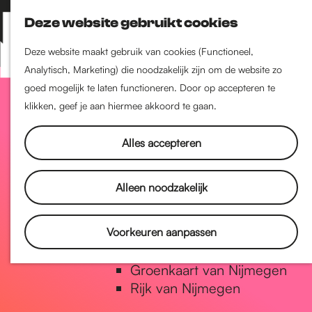
Nijmegen-Zuid
Deze website gebruikt cookies
Nijmegen-Nieuw-West
Z
K
Nijmegen-Oud-West
o
a
M
Deze website maakt gebruik van cookies (Functioneel,
Dukenburg
e
a
Analytisch, Marketing) die noodzakelijk zijn om de website zo
e
Lindenholt
G
k
r
goed mogelijk te laten functioneren. Door op accepteren te
n
e
t
klikken, geef je aan hiermee akkoord te gaan.
u
Historie
n
a
De oudste stad van
Alles accepteren
Nederland
Historische tijdlijn
n
Alleen noodzakelijk
Romeinse Limes
Vrede van Nijmegen Penning
a
Voorkeuren aanpassen
Natuur in Nijmegen
Groenkaart van Nijmegen
a
Rijk van Nijmegen