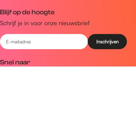
Blijf op de hoogte
Schrijf je in voor onze nieuwsbrief
E
-
m
Snel naar
a
Uitagenda
i
Ontdek
l
a
Zien & doen
d
Plan je bezoek
r
e
Volg ons op social media
s