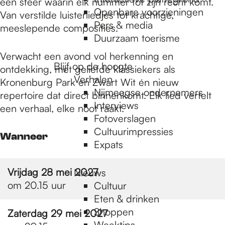
e
een sfeer waarin elk nummer tot zijn recht komt.
Openbare voorzieningen
Van verstilde luisterliedjes tot krachtige,
Pers & media
meeslepende composities.
p
Duurzaam toerisme
Verwacht een avond vol herkenning en
Blijf op de hoogte
ontdekking, met geliefde klassiekers als
a
Verhalen
Kronenburg Park en Zwart Wit én nieuw
Nijmeegse ondernemers
repertoire dat direct binnenkomt. Elk lied vertelt
g
Interviews
een verhaal, elke noot raakt.
Fotoverslagen
Cultuurimpressies
Wanneer
e
Expats
Vrijdag 28 mei 2027
Nieuws
om 20.15 uur
Cultuur
Eten & drinken
Shoppen
Zaterdag 29 mei 2027
Weektips