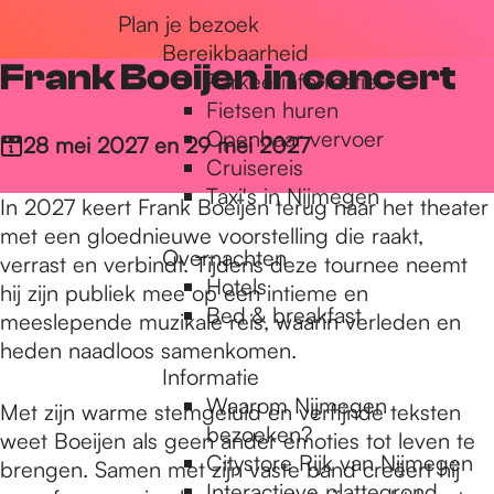
Plan je bezoek
r
Bereikbaarheid
Frank Boeijen in concert
Parkeerinformatie
d
Fietsen huren
Openbaar vervoer
28 mei 2027 en 29 mei 2027
Cruisereis
e
Taxi's in Nijmegen
In 2027 keert Frank Boeijen terug naar het theater
met een gloednieuwe voorstelling die raakt,
Overnachten
h
verrast en verbindt. Tijdens deze tournee neemt
Hotels
hij zijn publiek mee op een intieme en
Bed & breakfast
meeslepende muzikale reis, waarin verleden en
o
heden naadloos samenkomen.
Informatie
Waarom Nijmegen
Met zijn warme stemgeluid en verfijnde teksten
m
bezoeken?
weet Boeijen als geen ander emoties tot leven te
Citystore Rijk van Nijmegen
brengen. Samen met zijn vaste band creëert hij
Interactieve plattegrond