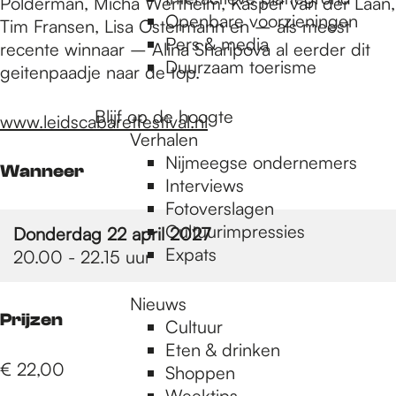
e
Polderman, Micha Wertheim, Kasper van der Laan,
Openbare voorzieningen
Tim Fransen, Lisa Ostermann en – als meest
Pers & media
recente winnaar – Alina Sharipova al eerder dit
p
Duurzaam toerisme
geitenpaadje naar de top.
Blijf op de hoogte
www.leidscabaretfestival.nl
a
Verhalen
Nijmeegse ondernemers
Wanneer
g
Interviews
Fotoverslagen
Cultuurimpressies
Donderdag 22 april 2027
e
Expats
20.00 - 22.15 uur
Nieuws
Prijzen
Cultuur
Eten & drinken
€ 22,00
Shoppen
Weektips