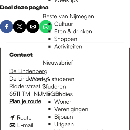
Deel deze pagina
Beste van Nijmegen
Cultuur
D
D
D
D
Eten & drinken
e
e
e
e
Shoppen
e
e
e
e
Activiteiten
l
l
l
l
Contact
d
d
d
d
Nieuwsbrief
e
e
e
e
De Lindenberg
z
z
z
z
De Lindenberg
Werk & studeren
e
e
e
e
Ridderstraat 23
Studeren
p
p
p
p
6511 TM
NIJMEGEN
Studies
a
a
a
a
n
Plan je route
Wonen
g
g
g
g
a
Verenigingen
i
i
i
i
a
Bijbaan
n
Route
n
n
n
n
r
Uitgaan
a
n
E-mail
a
a
a
a