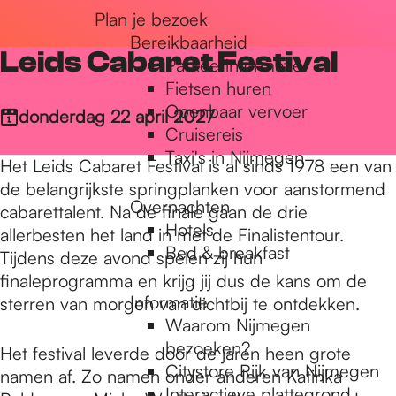
Plan je bezoek
r
Bereikbaarheid
Leids Cabaret Festival
Parkeerinformatie
d
Fietsen huren
Openbaar vervoer
donderdag 22 april 2027
Cruisereis
e
Taxi's in Nijmegen
Het Leids Cabaret Festival is al sinds 1978 een van
de belangrijkste springplanken voor aanstormend
Overnachten
h
cabarettalent. Na de finale gaan de drie
Hotels
allerbesten het land in met de Finalistentour.
Bed & breakfast
Tijdens deze avond spelen zij hun
o
finaleprogramma en krijg jij dus de kans om de
Informatie
sterren van morgen van dichtbij te ontdekken.
Waarom Nijmegen
m
bezoeken?
Het festival leverde door de jaren heen grote
Citystore Rijk van Nijmegen
namen af. Zo namen onder anderen Katinka
Interactieve plattegrond