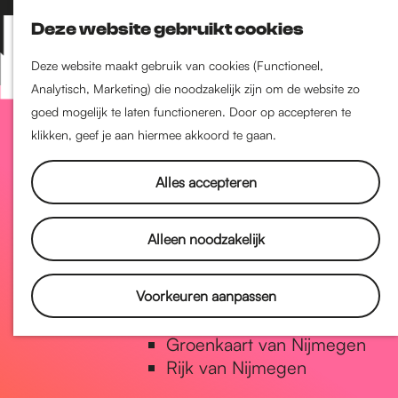
Nijmegen-Zuid
Deze website gebruikt cookies
Nijmegen-Nieuw-West
Z
K
Nijmegen-Oud-West
o
a
M
Deze website maakt gebruik van cookies (Functioneel,
Dukenburg
e
a
Analytisch, Marketing) die noodzakelijk zijn om de website zo
e
Lindenholt
G
k
r
goed mogelijk te laten functioneren. Door op accepteren te
n
e
t
klikken, geef je aan hiermee akkoord te gaan.
u
Historie
n
a
De oudste stad van
Alles accepteren
Nederland
Historische tijdlijn
n
Alleen noodzakelijk
Romeinse Limes
Vrede van Nijmegen Penning
a
Voorkeuren aanpassen
Natuur in Nijmegen
Groenkaart van Nijmegen
a
Rijk van Nijmegen