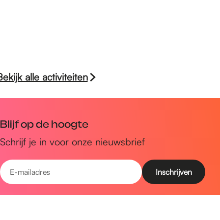
Bekijk alle activiteiten
Blijf op de hoogte
Schrijf je in voor onze nieuwsbrief
E
-
m
Snel naar
a