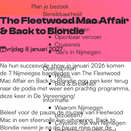
Plan je bezoek
r
Bereikbaarheid
The Fleetwood Mac Affair
Parkeerinformatie
d
& Back to Blondie
Fietsen huren
Openbaar vervoer
Cruisereis
e
vrijdag 8 januari 2027
Taxi's in Nijmegen
Na hun succesvolle show in januari 2026 komen
Overnachten
h
de 7 Nijmeegse bandleden van The Fleetwood
Hotels
Mac Affair en Back to Blondie nog een keer terug
Bed & breakfast
naar de podia met weer een prachtig programma,
o
deze keer in De Vereeniging!
Informatie
Waarom Nijmegen
m
Beleef voor de pauze de muziek van Fleetwood
bezoeken?
Mac in een sfeervolle live-uitvoering. Back to
Citystore Rijk van Nijmegen
Blondie neemt je na de pauze mee naar de
Interactieve plattegrond