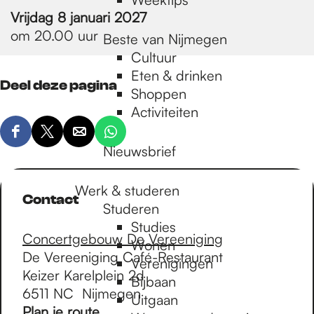
Vrijdag 8 januari 2027
om 20.00 uur
Beste van Nijmegen
Cultuur
Eten & drinken
Deel deze pagina
Shoppen
Activiteiten
D
D
D
D
Nieuwsbrief
e
e
e
e
e
e
e
e
Werk & studeren
l
l
l
l
Contact
Studeren
d
d
d
d
Studies
e
e
e
e
Concertgebouw De Vereeniging
Wonen
z
z
z
z
De Vereeniging Café-Restaurant
Verenigingen
e
e
e
e
Keizer Karelplein 2d
Bijbaan
p
p
p
p
6511 NC
Nijmegen
Uitgaan
a
a
a
a
n
Plan je route