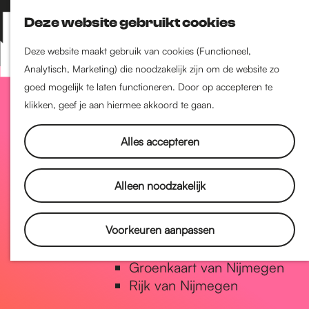
Nijmegen-Zuid
Deze website gebruikt cookies
Nijmegen-Nieuw-West
Z
K
Nijmegen-Oud-West
o
a
M
Deze website maakt gebruik van cookies (Functioneel,
Dukenburg
e
a
Analytisch, Marketing) die noodzakelijk zijn om de website zo
e
Lindenholt
G
k
r
goed mogelijk te laten functioneren. Door op accepteren te
n
e
t
klikken, geef je aan hiermee akkoord te gaan.
u
Historie
n
a
De oudste stad van
Alles accepteren
Nederland
Historische tijdlijn
n
Alleen noodzakelijk
Romeinse Limes
Vrede van Nijmegen Penning
a
Voorkeuren aanpassen
Natuur in Nijmegen
Groenkaart van Nijmegen
a
Rijk van Nijmegen