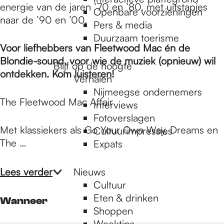
e
energie van de jaren ’70 en ’80, met uitstapjes
Openbare voorzieningen
naar de ’90 en ’00.
Pers & media
p
Duurzaam toerisme
Voor liefhebbers van Fleetwood Mac én de
Blondie-sound, voor wie de muziek (opnieuw) wil
Blijf op de hoogte
a
ontdekken. Kom luisteren!
Verhalen
Nijmeegse ondernemers
The Fleetwood Mac Affair
g
Interviews
Fotoverslagen
Met klassiekers als Go Your Own Way, Dreams en
Cultuurimpressies
e
The …
Expats
Lees verder
Nieuws
Cultuur
Eten & drinken
Wanneer
Shoppen
Weektips