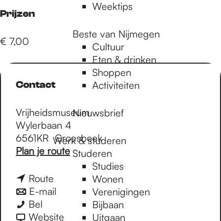
Weektips
Prijzen
Beste van Nijmegen
€ 7,00
Cultuur
Eten & drinken
Shoppen
Contact
Activiteiten
Vrijheidsmuseum
Nieuwsbrief
Wylerbaan 4
6561KR
Groesbeek
Werk & studeren
n
Plan je route
Studeren
a
Studies
a
n
Route
Wonen
r
a
n
E-mail
Verenigingen
K
K
a
a
Bel
Bijbaan
i
i
r
a
v
Website
Uitgaan