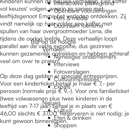
e
Kinderen kunnen de nieuwe verhaallijn 'Een koffer
Interactieve plattegrond
vol keuzes' volgen, waarin ze samen met
Openbare voorzieningen
leeftijdsgenoot Emma het verleden ontdekken. Zij
Pers & media
p
vindt namelijk op haar zolder een koffer met
Duurzaam toerisme
spullen van haar overgrootmoeder Lena, die
tijdens de oorlog leefde. Deze verhaallijn loopt
a
Blijf op de hoogte
parallel aan de vaste expositie, dus gezinnen
Verhalen
kunnen gezamenlijk optrekken en hebben achteraf
Nijmeegse ondernemers
g
veel om over te praten!
Interviews
Fotoverslagen
Op deze dag gelden er speciale entreeprijzen.
Cultuurimpressies
e
Voor een kinderticket betaal je maar € 7,- per
Expats
persoon (normale prijs € 9,-). Voor ons familieticket
(twee volwassenen plus twee kinderen in de
Nieuws
leeftijd van 7-17 jaar) betaal je in plaats van €
Cultuur
46,00 slechts € 37,00. Reserveren is niet nodig; je
Eten & drinken
kunt gewoon binnenlopen.
Shoppen