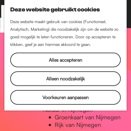
Nijmegen-Zuid
Nijmegen-Nieuw-West
Deze website gebruikt cookies
Z
K
Nijmegen-Oud-West
o
a
M
Deze website maakt gebruik van cookies (Functioneel,
Dukenburg
e
a
Analytisch, Marketing) die noodzakelijk zijn om de website zo
e
Lindenholt
G
k
r
goed mogelijk te laten functioneren. Door op accepteren te
n
e
t
klikken, geef je aan hiermee akkoord te gaan.
Historie
u
n
De oudste stad van
a
Alles accepteren
Nederland
Historische tijdlijn
n
Romeinse Limes
Alleen noodzakelijk
Vrede van Nijmegen
Penning
a
Voorkeuren aanpassen
Natuur in Nijmegen
Groenkaart van Nijmegen
a
Rijk van Nijmegen