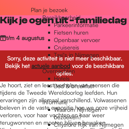
r
Plan je bezoek
Bereikbaarheid
Kijk je ogen uit - familiedag
Parkeerinformatie
d
Fietsen huren
t/m 4 augustus
Openbaar vervoer
Cruisereis
e
Taxi's in Nijmegen
Sorry, deze activiteit is niet meer beschikbaar.
Bekijk het
actuele aanbod
voor de beschikbare
h
Overnachten
opties.
Hotels
Je hoort, ziet en leest verhalen van mensen die
Bed & breakfast
o
tijdens de Tweede Wereldoorlog leefden. Hun
ervaringen zijn allemaal verschillend. Volwassenen
Informatie
beleven in de vaste expositie hoe we onze vrijheid
m
Waarom Nijmegen
verloren, voor haar vochten en haar weer
bezoeken?
terugwonnen en moeten blijven bewaken.
Citystore Rijk van Nijmegen