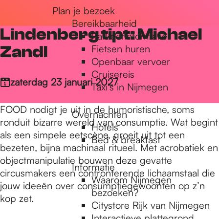
Plan je bezoek
r
Bereikbaarheid
Lindenberg tipt: Michael
Parkeerinformatie
d
Zandl
Fietsen huren
Openbaar vervoer
Cruisereis
e
zaterdag 23 januari 2027
Taxi's in Nijmegen
FOOD nodigt je uit in de humoristische, soms
Overnachten
h
ronduit bizarre wereld van consumptie. Wat begint
Hotels
als een simpele eetscène, groeit uit tot een
Bed & breakfast
bezeten, bijna machinaal ritueel. Met acrobatiek en
o
objectmanipulatie bouwen deze gevatte
Informatie
circusmakers een confronterende lichaamstaal die
Waarom Nijmegen
m
jouw ideeën over consumptiegewoonten op z’n
bezoeken?
kop zet.
Citystore Rijk van Nijmegen
Interactieve plattegrond