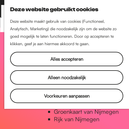
Nijmegen-Zuid
Deze website gebruikt cookies
Nijmegen-Nieuw-West
Z
K
Nijmegen-Oud-West
o
a
M
Deze website maakt gebruik van cookies (Functioneel,
Dukenburg
e
a
Analytisch, Marketing) die noodzakelijk zijn om de website zo
e
Lindenholt
G
k
r
goed mogelijk te laten functioneren. Door op accepteren te
n
e
t
klikken, geef je aan hiermee akkoord te gaan.
u
Historie
n
a
De oudste stad van
Alles accepteren
Nederland
Historische tijdlijn
n
Alleen noodzakelijk
Romeinse Limes
Vrede van Nijmegen Penning
a
Voorkeuren aanpassen
Natuur in Nijmegen
Groenkaart van Nijmegen
a
Rijk van Nijmegen