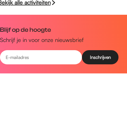
Bekijk alle activiteiten
Blijf op de hoogte
Schrijf je in voor onze nieuwsbrief
E
-
m
Snel naar
a
Uitagenda
i
Ontdek
l
a
Zien & doen
d
Plan je bezoek
r