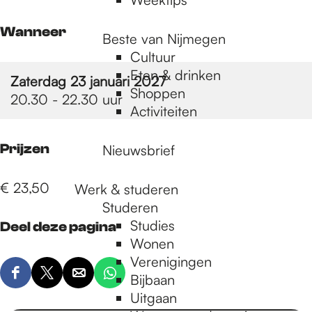
Wanneer
Beste van Nijmegen
Cultuur
Eten & drinken
Zaterdag 23 januari 2027
Shoppen
20.30 - 22.30 uur
Activiteiten
Prijzen
Nieuwsbrief
€ 23,50
Werk & studeren
Studeren
Studies
Deel deze pagina
Wonen
Verenigingen
Bijbaan
D
D
D
D
Uitgaan
e
e
e
e