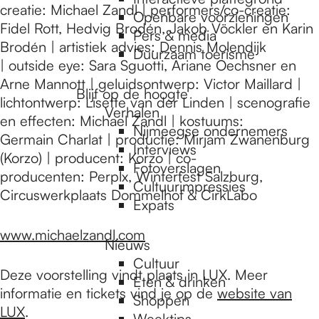
e
creatie: Michael Zandl | performers/co-creatie:
Openbare voorzieningen
Fidel Rott, Hedvig Brodén, Jakob Vöckler en Karin
Pers & media
Brodén | artistiek advies: Dennis Molendijk
p
Duurzaam toerisme
| outside eye: Sara Sguotti, Ariane Oechsner en
Arne Mannott | geluidsontwerp: Victor Maillard |
Blijf op de hoogte
a
lichtontwerp: Lisette van der Linden | scenografie
Verhalen
en effecten: Michael Zandl | kostuums:
Nijmeegse ondernemers
Germain Charlat | productie: Mirjam Zwanenburg
g
Interviews
(Korzo) | producent: Korzo | co-
Fotoverslagen
producenten: Perplx, Winterfest Salzburg,
Cultuurimpressies
Circuswerkplaats Dommelhof & CirkLabo
e
Expats
www.michaelzandl.com
Nieuws
Cultuur
Deze voorstelling vindt plaats in LUX. Meer
Eten & drinken
informatie en tickets vind je op de
website van
Shoppen
LUX
.
Weektips