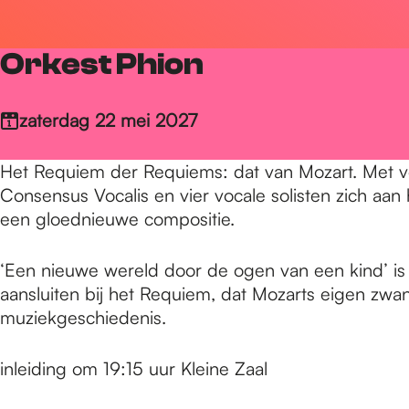
r
Orkest Phion
d
zaterdag 22 mei 2027
e
Het Requiem der Requiems: dat van Mozart. Met ve
Consensus Vocalis en vier vocale solisten zich aa
h
een gloednieuwe compositie.
‘Een nieuwe wereld door de ogen van een kind’ is h
o
aansluiten bij het Requiem, dat Mozarts eigen zwan
muziekgeschiedenis.
m
inleiding om 19:15 uur Kleine Zaal