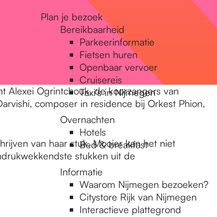
Plan je bezoek
Bereikbaarheid
Parkeerinformatie
Fietsen huren
Openbaar vervoer
Cruisereis
t Alexei Ogrintchouk, de koorzangers van
Taxi's in Nijmegen
arvishi, composer in residence bij Orkest Phion,
Overnachten
Hotels
hrijven van haar stuk. Mooier kan het niet
Bed & breakfast
 indrukwekkendste stukken uit de
Informatie
Waarom Nijmegen bezoeken?
Citystore Rijk van Nijmegen
Interactieve plattegrond