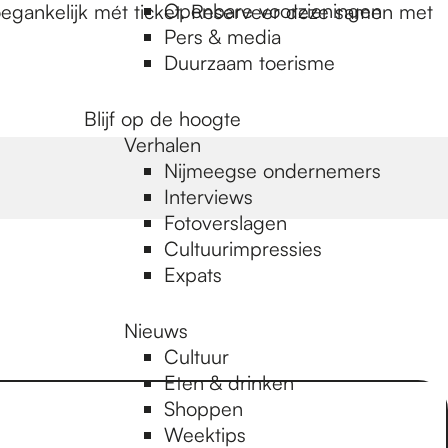
Openbare voorzieningen
 toegankelijk mét ticket. Reserveer deze samen met
Pers & media
Duurzaam toerisme
Blijf op de hoogte
Verhalen
Nijmeegse ondernemers
Interviews
Fotoverslagen
Cultuurimpressies
Expats
Nieuws
Cultuur
Eten & drinken
Shoppen
Weektips