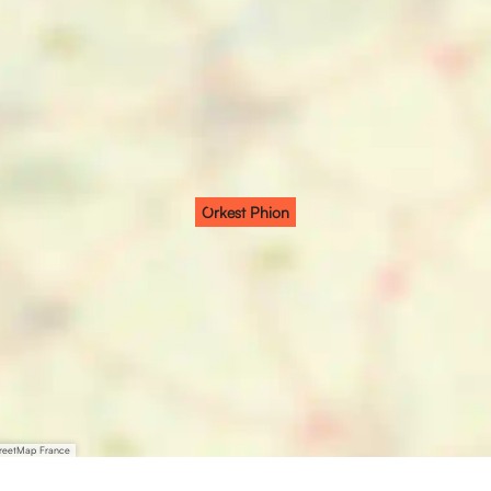
Orkest Phion
treetMap France