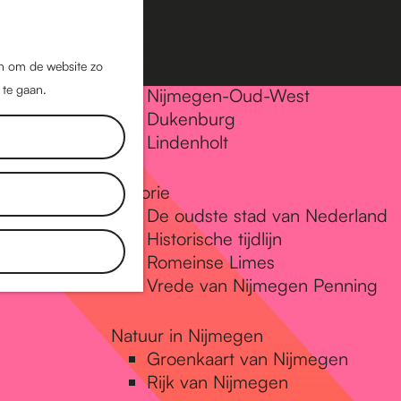
Nijmegen-Oost
Nijmegen-Midden
Z
K
Nijmegen-Zuid
o
a
M
jn om de website zo
Nijmegen-Nieuw-West
e
a
 te gaan.
e
Nijmegen-Oud-West
k
r
Dukenburg
n
e
t
Lindenholt
u
n
Historie
De oudste stad van Nederland
Historische tijdlijn
Romeinse Limes
Vrede van Nijmegen Penning
Natuur in Nijmegen
Groenkaart van Nijmegen
Rijk van Nijmegen