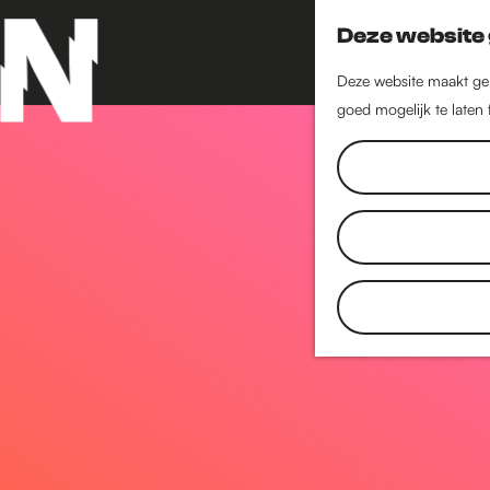
Deze website 
Deze website maakt geb
goed mogelijk te laten
G
a
n
a
a