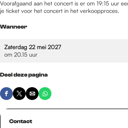
e
Voorafgaand aan het concert is er om 19:15 uur een 
je ticket voor het concert in het verkoopproces.
p
Wanneer
a
Zaterdag 22 mei 2027
om 20.15 uur
g
Deel deze pagina
e
D
D
D
D
e
e
e
e
e
e
e
e
l
l
l
l
Contact
d
d
d
d