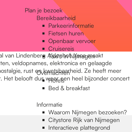
Plan je bezoek
Bereikbaarheid
Parkeerinformatie
Fietsen huren
Openbaar vervoer
Cruisereis
al van Lindenberg Aldenhof. Yana maakt
Taxi's in Nijmegen
enten, veldopnames, elektronica en gelaagde
ostalgie, rust en kwetsbaarheid. Ze heeft meer
Overnachten
. Het belooft dus weer een heel bijzonder concert
Hotels
Bed & breakfast
Informatie
Waarom Nijmegen bezoeken?
Citystore Rijk van Nijmegen
Interactieve plattegrond