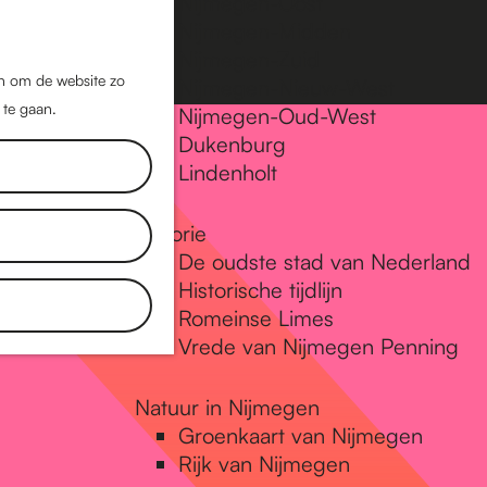
Nijmegen-Oost
Nijmegen-Midden
Z
K
Nijmegen-Zuid
o
a
M
jn om de website zo
Nijmegen-Nieuw-West
e
a
 te gaan.
e
Nijmegen-Oud-West
k
r
Dukenburg
n
e
t
Lindenholt
u
n
Historie
De oudste stad van Nederland
Historische tijdlijn
Romeinse Limes
Vrede van Nijmegen Penning
Natuur in Nijmegen
Groenkaart van Nijmegen
Rijk van Nijmegen