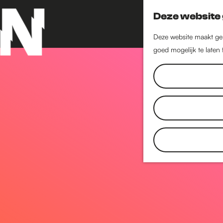
Deze website 
Deze website maakt geb
goed mogelijk te laten
G
a
n
a
a