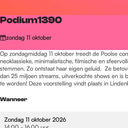
r
Podium1390
d
zondag 11 oktober
e
Op zondagmiddag 11 oktober treedt de Poolse comp
neoklassieke, minimalistische, filmische en sfeerv
h
stemmen. Zo ontstaat haar eigen geluid. Ze betove
dan 25 miljoen streams, uitverkochte shows en is
te worden! Deze voorstelling vindt plaats in Linde
o
Wanneer
m
Zondag 11 oktober 2026
14.00 - 16.00 uur