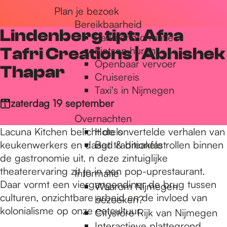
Plan je bezoek
r
Bereikbaarheid
Lindenberg tipt: Afra
Parkeerinformatie
d
Tafri Creations | Abhishek
Fietsen huren
Openbaar vervoer
Thapar
Cruisereis
e
Taxi's in Nijmegen
zaterdag 19 september
Overnachten
h
Lacuna Kitchen belicht de onvertelde verhalen van
Hotels
keukenwerkers en daagt traditionele rollen binnen
Bed & breakfast
o
de gastronomie uit. n deze zintuiglijke
theaterervaring zit je in een pop-uprestaurant.
Informatie
Daar vormt een viergangendiner de brug tussen
Waarom Nijmegen
m
culturen, onzichtbare arbeid en de invloed van
bezoeken?
kolonialisme op onze eetcultuur.
Citystore Rijk van Nijmegen
Interactieve plattegrond