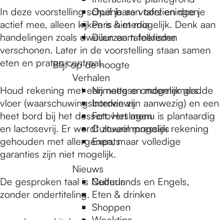
e
In deze voorstelling schuif je aan tafel en doe je
Openbare voorzieningen
actief mee, alleen kijken is niet mogelijk. Denk aan
Pers & media
p
handelingen zoals dweilen en tafelkleden
Duurzaam toerisme
verschonen. Later in de voorstelling staan samen
eten en praten centraal.
Blijf op de hoogte
a
Verhalen
Houd rekening met een natte en mogelijk gladde
Nijmeegse ondernemers
g
vloer (waarschuwingsborden zijn aanwezig) en een
Interviews
heet bord bij het dessert. Het menu is plantaardig
Fotoverslagen
en lactosevrij. Er wordt zoveel mogelijk rekening
Cultuurimpressies
e
gehouden met allergenen, maar volledige
Expats
garanties zijn niet mogelijk.
Nieuws
De gesproken taal is Nederlands en Engels,
Cultuur
zonder ondertiteling.
Eten & drinken
Shoppen
Weektips