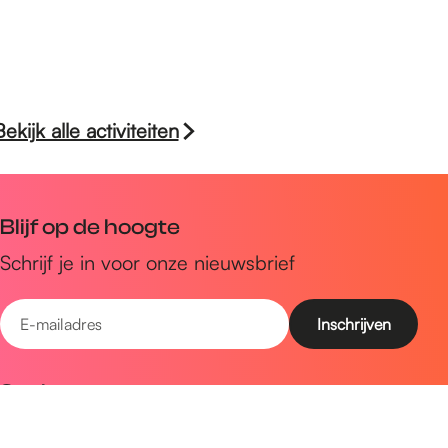
Bekijk alle activiteiten
Blijf op de hoogte
Schrijf je in voor onze nieuwsbrief
E
-
m
Snel naar
a
Uitagenda
i