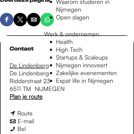
Waarom studeren in
Nijmegen
Open dagen
D
D
D
D
e
e
e
e
Werk & ondernemen
e
e
e
e
Health
l
l
l
l
Contact
High Tech
d
d
d
d
Startups & Scaleups
e
e
e
e
Nijmegen innoveert
De Lindenberg
z
z
z
z
Zakelijke evenementen
De Lindenberg
e
e
e
e
Expat life in Nijmegen
Ridderstraat 23
p
p
p
p
6511 TM
NIJMEGEN
a
a
a
a
n
Plan je route
g
g
g
g
a
i
i
i
i
a
n
Route
n
n
n
n
r
a
n
E-mail
a
a
a
a
L
L
a
a
Bel
o
o
o
o