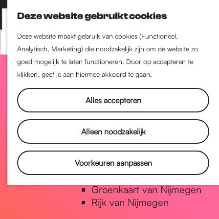
Nijmegen-Zuid
Deze website gebruikt cookies
Nijmegen-Nieuw-West
Z
K
Nijmegen-Oud-West
o
a
M
Deze website maakt gebruik van cookies (Functioneel,
Dukenburg
e
a
Analytisch, Marketing) die noodzakelijk zijn om de website zo
e
Lindenholt
G
k
r
goed mogelijk te laten functioneren. Door op accepteren te
n
e
t
klikken, geef je aan hiermee akkoord te gaan.
u
Historie
n
a
De oudste stad van
Alles accepteren
Nederland
Historische tijdlijn
n
Alleen noodzakelijk
Romeinse Limes
Vrede van Nijmegen Penning
a
Voorkeuren aanpassen
Natuur in Nijmegen
Groenkaart van Nijmegen
a
Rijk van Nijmegen