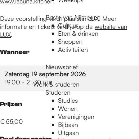
www.lacuna.kitchen
Beste van Nijmegen
Deze voorstelling vindt plaats in LUX. Meer
Cultuur
informatie en tickets vind je op de
website van
Eten & drinken
LUX
.
Shoppen
Activiteiten
Wanneer
Nieuwsbrief
Zaterdag 19 september 2026
19.00 - 21.30 uur
Werk & studeren
Studeren
Studies
Prijzen
Wonen
Verenigingen
€ 55,00
Bijbaan
Uitgaan
Deel deze pagina