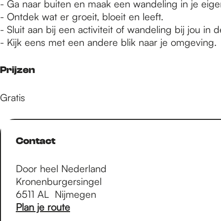
e
- Ga naar buiten en maak een wandeling in je eige
- Ontdek wat er groeit, bloeit en leeft.
- Sluit aan bij een activiteit of wandeling bij jou in 
p
- Kijk eens met een andere blik naar je omgeving.
a
Prijzen
Gratis
g
e
Contact
Door heel Nederland
Kronenburgersingel
6511 AL
Nijmegen
n
Plan je route
a