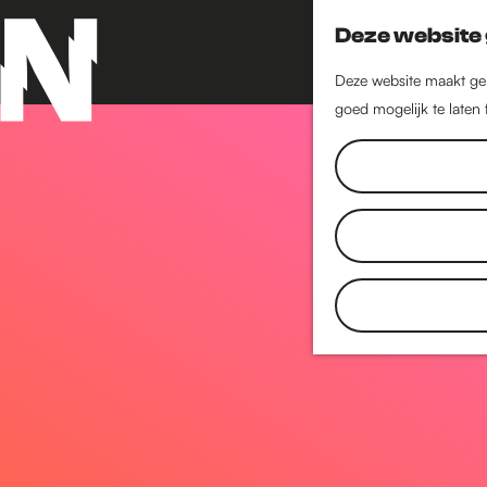
Deze website 
Deze website maakt geb
goed mogelijk te laten
G
a
n
a
a