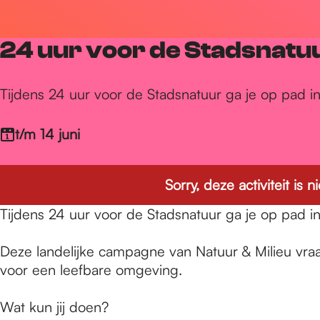
r
24 uur voor de Stadsnatu
d
Tijdens 24 uur voor de Stadsnatuur ga je op pad in j
e
t/m 14 juni
h
Sorry, deze activiteit is
Tijdens 24 uur voor de Stadsnatuur ga je op pad in j
o
Deze landelijke campagne van Natuur & Milieu vra
m
voor een leefbare omgeving.
Wat kun jij doen?