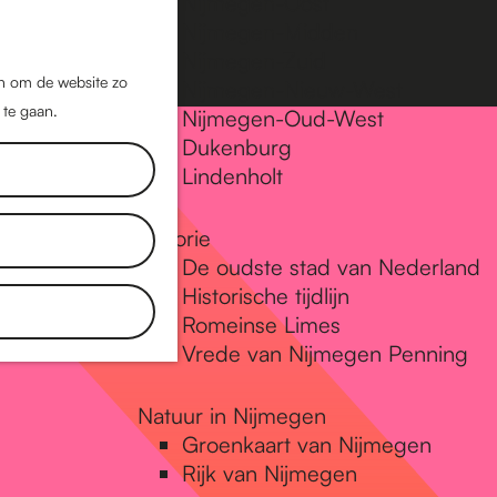
Nijmegen-Oost
Nijmegen-Midden
Z
K
Nijmegen-Zuid
o
a
M
jn om de website zo
Nijmegen-Nieuw-West
e
a
 te gaan.
e
Nijmegen-Oud-West
k
r
Dukenburg
n
e
t
Lindenholt
u
n
Historie
De oudste stad van Nederland
Historische tijdlijn
Romeinse Limes
Vrede van Nijmegen Penning
Natuur in Nijmegen
Groenkaart van Nijmegen
Rijk van Nijmegen