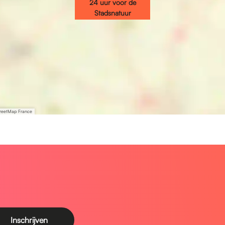
24 uur voor de
Stadsnatuur
treetMap France