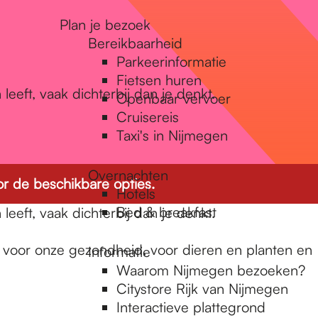
Plan je bezoek
Bereikbaarheid
Parkeerinformatie
Fietsen huren
leeft, vaak dichterbij dan je denkt.
Openbaar vervoer
Cruisereis
Taxi's in Nijmegen
Overnachten
r de beschikbare opties.
Hotels
Bed & breakfast
leeft, vaak dichterbij dan je denkt.
: voor onze gezondheid, voor dieren en planten en
Informatie
Waarom Nijmegen bezoeken?
Citystore Rijk van Nijmegen
Interactieve plattegrond