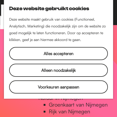
Nijmegen-Zuid
Nijmegen-Nieuw-West
Deze website gebruikt cookies
Z
K
Nijmegen-Oud-West
o
a
M
Deze website maakt gebruik van cookies (Functioneel,
Dukenburg
e
a
Analytisch, Marketing) die noodzakelijk zijn om de website zo
e
Lindenholt
G
k
r
goed mogelijk te laten functioneren. Door op accepteren te
n
e
t
klikken, geef je aan hiermee akkoord te gaan.
Historie
u
n
De oudste stad van
a
Alles accepteren
Nederland
Historische tijdlijn
n
Romeinse Limes
Alleen noodzakelijk
Vrede van Nijmegen
Penning
a
Voorkeuren aanpassen
Natuur in Nijmegen
Groenkaart van Nijmegen
a
Rijk van Nijmegen