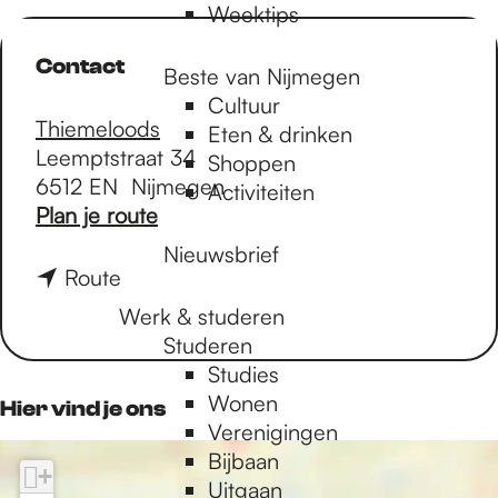
Weektips
Contact
Beste van Nijmegen
Cultuur
Thiemeloods
Eten & drinken
Leemptstraat 34
Shoppen
6512 EN
Nijmegen
Activiteiten
n
Plan je route
a
Nieuwsbrief
a
n
Route
r
a
Werk & studeren
F
a
Studeren
I
r
Studies
L
F
Wonen
Hier vind je ons
I
I
Verenigingen
P
L
Bijbaan
J
+
I
Uitgaan