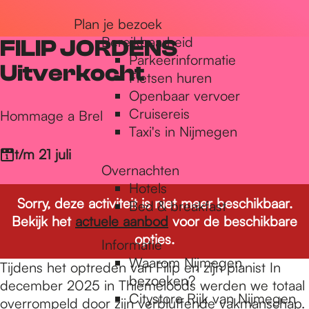
r
Plan je bezoek
Bereikbaarheid
FILIP JORDENS
Parkeerinformatie
d
Uitverkocht
Fietsen huren
Openbaar vervoer
Cruisereis
e
Hommage a Brel
Taxi's in Nijmegen
t/m 21 juli
h
Overnachten
Hotels
Sorry, deze activiteit is niet meer beschikbaar.
Bed & breakfast
o
Bekijk het
actuele aanbod
voor de beschikbare
opties.
Informatie
m
Waarom Nijmegen
Tijdens het optreden van Filip en zijn pianist In
bezoeken?
december 2025 in Thiemeloods werden we totaal
Citystore Rijk van Nijmegen
overrompeld door zijn verbluffende vakmanschap.