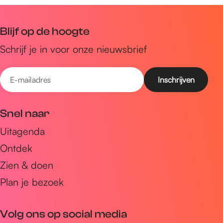
h
t
Blijf op de hoogte
Schrijf je in voor onze nieuwsbrief
E
-
m
Snel naar
a
Uitagenda
i
Ontdek
l
a
Zien & doen
d
Plan je bezoek
r
e
Volg ons op social media