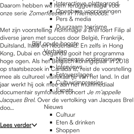
e
Interactieve plattegrond
Daarom hebben we hem teruggevraagd voor
Openbare voorzieningen
onze serie
Zomerfeesten in Thiemeloods
.
Pers & media
p
Duurzaam toerisme
Met zijn voorstelling
Hommage à Brel
toert Filip al
diverse jaren met succes door België, Frankrijk,
a
Blijf op de hoogte
Duitsland, Italië en Nederland. En zelfs in Hong
Verhalen
Kong, Dubai en Oeganda gooit het programma
Nijmeegse ondernemers
hoge ogen. Als het Belgisch koningspaar in 2018
g
Interviews
op staatsbezoek in Canada is, reist de voorstelling
Fotoverslagen
mee als cultureel visitekaartje van het land. In dat
Cultuurimpressies
e
jaar werkt hij ook mee aan het multimediaal
Expats
documentair symfonisch concert
Je m’appelle
Jacques Brel
. Over de vertolking van Jacques Brel
Nieuws
doo…
Cultuur
Eten & drinken
Lees verder
Shoppen