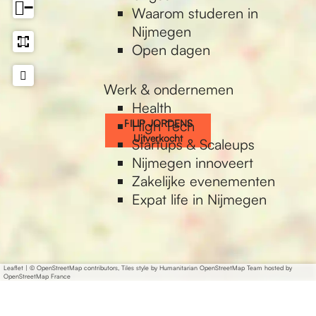
O
P
−
Waarom studeren in
R
J
Nijmegen
D
O
Open dagen
E
R
N
D
Werk & ondernemen
S
E
Health
U
N
FILIP JORDENS
High Tech
i
S
Uitverkocht
Startups & Scaleups
t
U
Nijmegen innoveert
v
i
Zakelijke evenementen
e
t
Expat life in Nijmegen
r
v
k
e
o
r
c
k
Leaflet
|
© OpenStreetMap contributors, Tiles style by Humanitarian OpenStreetMap Team hosted by
h
OpenStreetMap France
o
t
c