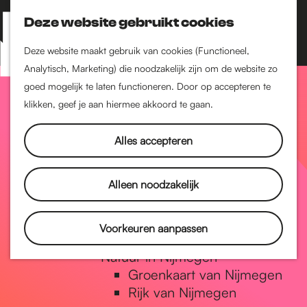
Nijmegen-Zuid
Nijmegen-Nieuw-West
Deze website gebruikt cookies
Z
K
Nijmegen-Oud-West
o
a
M
Deze website maakt gebruik van cookies (Functioneel,
Dukenburg
e
a
Analytisch, Marketing) die noodzakelijk zijn om de website zo
e
Lindenholt
G
k
r
goed mogelijk te laten functioneren. Door op accepteren te
n
e
t
klikken, geef je aan hiermee akkoord te gaan.
Historie
u
n
De oudste stad van
a
Alles accepteren
Nederland
Historische tijdlijn
n
Romeinse Limes
Alleen noodzakelijk
Vrede van Nijmegen
Penning
a
Voorkeuren aanpassen
Natuur in Nijmegen
Groenkaart van Nijmegen
a
Rijk van Nijmegen