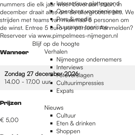
e
Interactieve plattegrond
nummers die elk jaar weer bovenaan staan, in
Openbare voorzieningen
december draait alles om de allergrootste hits. We
Pers & media
strijden met teams van maximaal 5 personen om
p
Duurzaam toerisme
de winst. Entree 5 euro per persoon. Aanmelden?
Reserveer via www.pimpelmees-nijmegen.nl
a
Blijf op de hoogte
Verhalen
Wanneer
Nijmeegse ondernemers
g
Interviews
Zondag 27 december 2026
Fotoverslagen
14.00 - 17.00 uur
Cultuurimpressies
e
Expats
Prijzen
Nieuws
Cultuur
€ 5,00
Eten & drinken
Shoppen