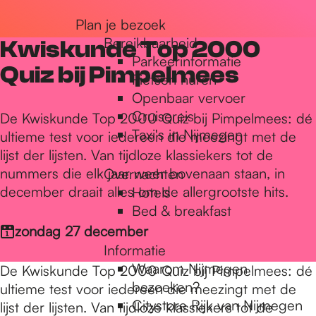
r
Plan je bezoek
Bereikbaarheid
Kwiskunde Top 2000
Parkeerinformatie
d
Quiz bij Pimpelmees
Fietsen huren
Openbaar vervoer
Cruisereis
e
De Kwiskunde Top 2000 Quiz bij Pimpelmees: dé
Taxi's in Nijmegen
ultieme test voor iedereen die meezingt met de
lijst der lijsten. Van tijdloze klassiekers tot de
h
nummers die elk jaar weer bovenaan staan, in
Overnachten
december draait alles om de allergrootste hits.
Hotels
Bed & breakfast
o
zondag 27 december
Informatie
m
Waarom Nijmegen
De Kwiskunde Top 2000 Quiz bij Pimpelmees: dé
bezoeken?
ultieme test voor iedereen die meezingt met de
Citystore Rijk van Nijmegen
lijst der lijsten. Van tijdloze klassiekers tot de