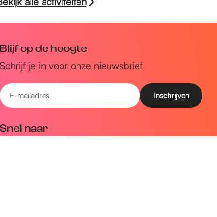
Bekijk alle activiteiten
Blijf op de hoogte
Schrijf je in voor onze nieuwsbrief
E
-
m
Snel naar
a
Uitagenda
i
Ontdek
l
a
Zien & doen
d
Plan je bezoek
r