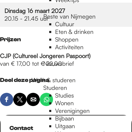
Dinsdag 16 maart 2027
Beste van Nijmegen
20.15 - 21.45 uur
Cultuur
Eten & drinken
Shoppen
Prijzen
Activiteiten
CJP (Cultureel Jongeren Paspoort)
van € 17,00 tot € 22,00
Nieuwsbrief
Werk & studeren
Deel deze pagina
Studeren
Studies
D
D
D
D
Wonen
e
e
e
e
Verenigingen
e
e
e
e
Bijbaan
l
l
l
l
Uitgaan
Contact