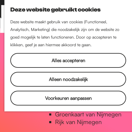
Nijmegen-Zuid
Deze website gebruikt cookies
Nijmegen-Nieuw-West
Z
K
Nijmegen-Oud-West
o
a
M
Deze website maakt gebruik van cookies (Functioneel,
Dukenburg
e
a
Analytisch, Marketing) die noodzakelijk zijn om de website zo
e
Lindenholt
G
k
r
goed mogelijk te laten functioneren. Door op accepteren te
n
e
t
klikken, geef je aan hiermee akkoord te gaan.
u
Historie
n
a
De oudste stad van
Alles accepteren
Nederland
Historische tijdlijn
n
Alleen noodzakelijk
Romeinse Limes
Vrede van Nijmegen Penning
a
Voorkeuren aanpassen
Natuur in Nijmegen
Groenkaart van Nijmegen
a
Rijk van Nijmegen