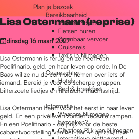
Plan je bezoek
r
Bereikbaarheid
Lisa Ostermann (reprise)
Parkeerinformatie
d
Fietsen huren
Openbaar vervoer
dinsdag 16 maart 2027
Cruisereis
e
Taxi's in Nijmegen
Lisa Ostermann is terug en ze heeft een
Poelifinario, geld, en haar leven op orde. In De
Overnachten
h
Baas wil ze nu de controle nemen over iets of
Hotels
iemand. Bereid je voor op scherpe grappen,
Bed & breakfast
bitterzoete liedjes en hilarische machtsstrijd.
o
Informatie
Lisa Ostermann heeft voor het eerst in haar leven
Waarom Nijmegen
geld. En een privéleven zonder recente rampen.
m
bezoeken?
En een Poelifinario - de prijs voor de beste
Citystore Rijk van Nijmegen
cabaretvoorstelling van het jaar – op zak, naar
Interactieve plattegrond