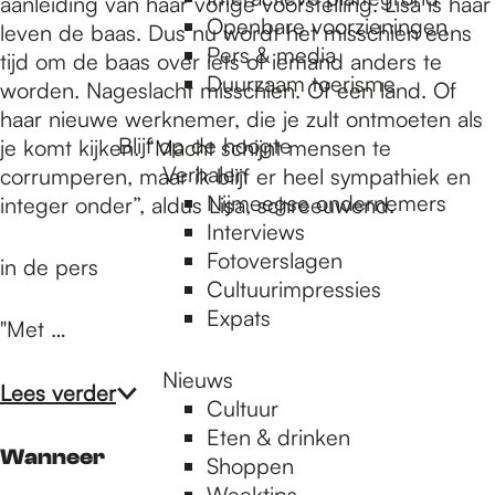
e
aanleiding van haar vorige voorstelling. Lisa is haar
Openbare voorzieningen
leven de baas. Dus nu wordt het misschien eens
Pers & media
tijd om de baas over iets of iemand anders te
p
Duurzaam toerisme
worden. Nageslacht misschien. Of een land. Of
haar nieuwe werknemer, die je zult ontmoeten als
Blijf op de hoogte
je komt kijken. “Macht schijnt mensen te
a
Verhalen
corrumperen, maar ik blijf er heel sympathiek en
Nijmeegse ondernemers
integer onder”, aldus Lisa, schreeuwend.
g
Interviews
Fotoverslagen
in de pers
Cultuurimpressies
e
Expats
"Met …
Nieuws
Lees verder
Cultuur
Eten & drinken
Wanneer
Shoppen
Weektips