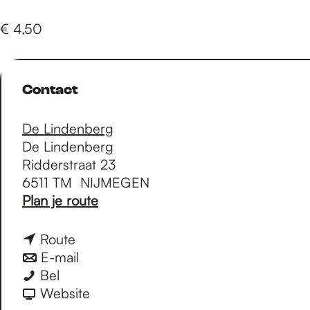
e
€ 4,50
p
Contact
a
De Lindenberg
g
De Lindenberg
Ridderstraat 23
6511 TM
NIJMEGEN
e
n
Plan je route
a
a
n
Route
r
a
n
E-mail
T
T
a
a
Bel
h
h
r
a
v
Website
e