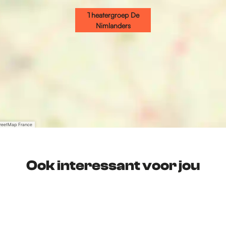
Theatergroep De
Nimlanders
treetMap France
Ook interessant voor jou