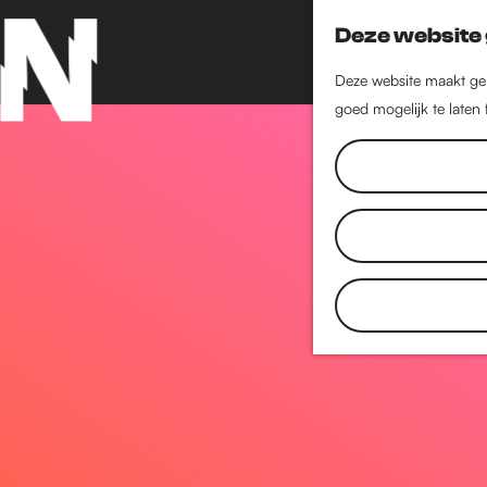
Deze website 
Deze website maakt geb
goed mogelijk te laten
G
a
n
a
a