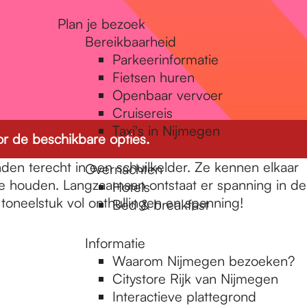
Plan je bezoek
Bereikbaarheid
Parkeerinformatie
Fietsen huren
Openbaar vervoer
Cruisereis
Taxi's in Nijmegen
r de beschikbare opties.
den terecht in een schuilkelder. Ze kennen elkaar
Overnachten
 te houden. Langzaamaan ontstaat er spanning in de
Hotels
toneelstuk vol onthullingen en spanning!
Bed & breakfast
Informatie
Waarom Nijmegen bezoeken?
Citystore Rijk van Nijmegen
Interactieve plattegrond