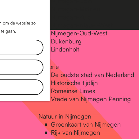
Nijmegen-Oost
Nijmegen-Midden
Z
K
Nijmegen-Zuid
o
a
M
jn om de website zo
Nijmegen-Nieuw-West
e
a
 te gaan.
e
Nijmegen-Oud-West
k
r
Dukenburg
n
e
t
Lindenholt
u
n
Historie
De oudste stad van Nederland
Historische tijdlijn
Romeinse Limes
Vrede van Nijmegen Penning
Natuur in Nijmegen
Groenkaart van Nijmegen
Rijk van Nijmegen