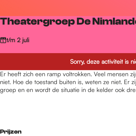
r
Theatergroep De Nimland
d
t/m 2 juli
e
Sorry, deze activiteit is
h
Er heeft zich een ramp voltrokken. Veel mensen zi
niet. Hoe de toestand buiten is, weten ze niet. Er
groep en en wordt de situatie in de kelder ook dr
o
m
Prijzen