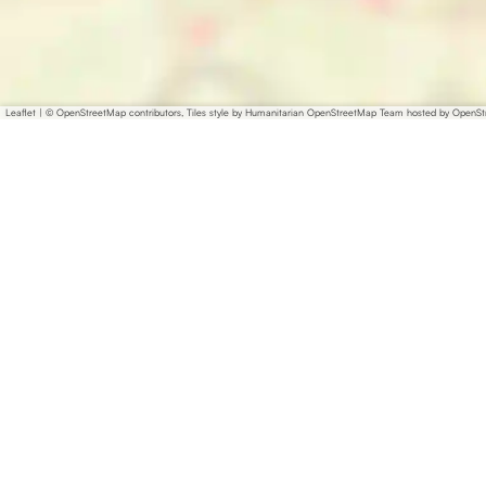
Leaflet
|
© OpenStreetMap contributors, Tiles style by Humanitarian OpenStreetMap Team hosted by OpenS