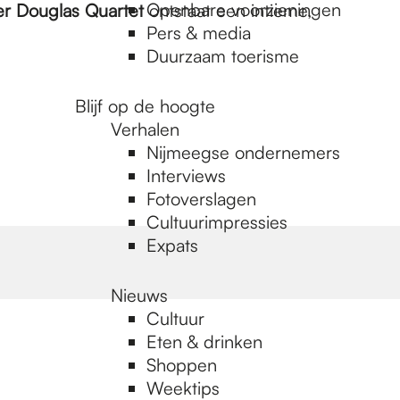
Openbare voorzieningen
er Douglas Quartet
ontstaat een intieme,
Pers & media
Duurzaam toerisme
Blijf op de hoogte
Verhalen
Nijmeegse ondernemers
Interviews
Fotoverslagen
Cultuurimpressies
Expats
Nieuws
Cultuur
Eten & drinken
Shoppen
Weektips