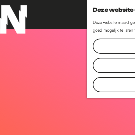
Deze website 
Deze website maakt geb
goed mogelijk te laten
G
a
n
a
a