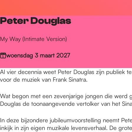
r
Peter Douglas
d
My Way (Intimate Version)
e
woensdag 3 maart 2027
h
Al vier decennia weet Peter Douglas zijn publiek te
voor de muziek van Frank Sinatra.
o
Wat begon met een zevenjarige jongen die werd g
Douglas de toonaangevende vertolker van het Sinat
m
In deze bijzondere jubileumvoorstelling neemt Pete
inkijk in zijn eigen muzikale levensverhaal. De grote 