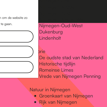
Nijmegen-Oost
Nijmegen-Midden
Z
K
Nijmegen-Zuid
o
a
M
jn om de website zo
Nijmegen-Nieuw-West
e
a
 te gaan.
e
Nijmegen-Oud-West
k
r
Dukenburg
n
e
t
Lindenholt
u
n
Historie
De oudste stad van Nederland
Historische tijdlijn
Romeinse Limes
Vrede van Nijmegen Penning
Natuur in Nijmegen
Groenkaart van Nijmegen
Rijk van Nijmegen