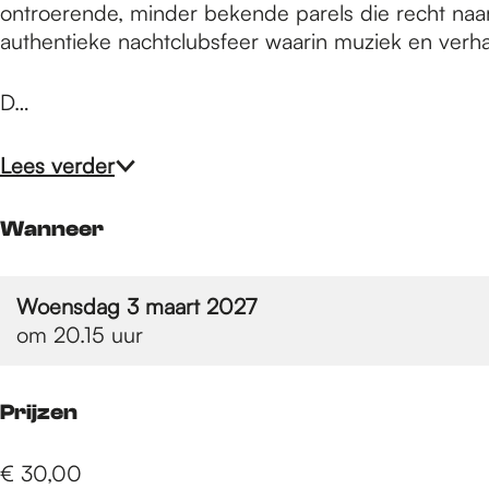
e
ontroerende, minder bekende parels die recht naar
authentieke nachtclubsfeer waarin muziek en verh
p
D…
a
Lees verder
g
Wanneer
e
Woensdag 3 maart 2027
om 20.15 uur
Prijzen
€ 30,00