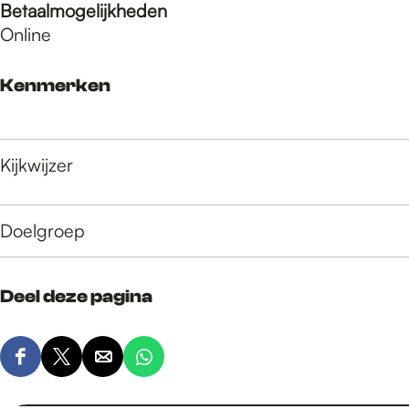
Betaalmogelijkheden
Online
Kenmerken
Kijkwijzer
Doelgroep
Deel deze pagina
D
D
D
D
e
e
e
e