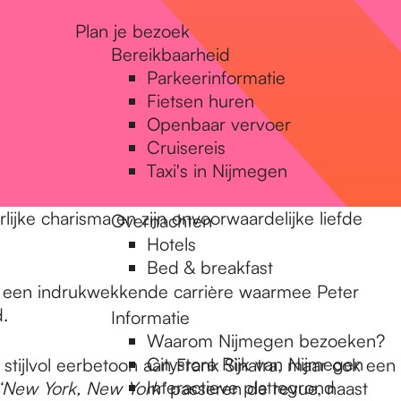
Plan je bezoek
Bereikbaarheid
Parkeerinformatie
Fietsen huren
Openbaar vervoer
Cruisereis
Taxi's in Nijmegen
lijke charisma en zijn onvoorwaardelijke liefde
Overnachten
Hotels
Bed & breakfast
ot een indrukwekkende carrière waarmee Peter
.
Informatie
Waarom Nijmegen bezoeken?
Citystore Rijk van Nijmegen
 stijlvol eerbetoon aan Frank Sinatra, maar ook een
Interactieve plattegrond
‘
New York, New York’
passeren de revue, naast