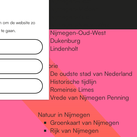
Nijmegen-Oost
Nijmegen-Midden
Z
K
Nijmegen-Zuid
o
a
M
jn om de website zo
Nijmegen-Nieuw-West
e
a
 te gaan.
e
Nijmegen-Oud-West
k
r
Dukenburg
n
e
t
Lindenholt
u
n
Historie
De oudste stad van Nederland
Historische tijdlijn
Romeinse Limes
Vrede van Nijmegen Penning
Natuur in Nijmegen
Groenkaart van Nijmegen
Rijk van Nijmegen