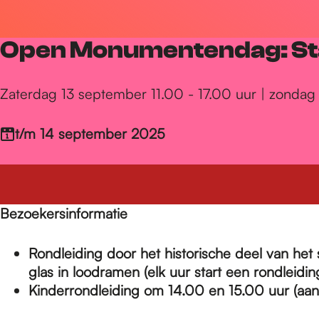
r
Open Monumentendag: St
d
Zaterdag 13 september 11.00 - 17.00 uur | zondag 
e
t/m 14 september 2025
h
Bezoekersinformatie
o
Rondleiding door het historische deel van het
m
glas in loodramen (
elk uur start een rondleidin
Kinderrondleiding om 14.00 en 15.00 uur (aanm