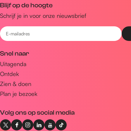
s
u
Blijf op de hoogte
i
Schrijf je in voor onze nieuwsbrief
s
E
-
m
Snel naar
a
Uitagenda
i
Ontdek
l
a
Zien & doen
d
Plan je bezoek
r
e
Volg ons op social media
s
X
F
I
L
Y
T