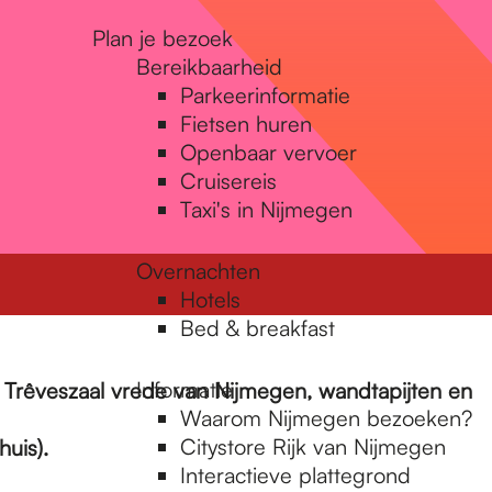
Plan je bezoek
Bereikbaarheid
Parkeerinformatie
Fietsen huren
Openbaar vervoer
Cruisereis
Taxi's in Nijmegen
Overnachten
Hotels
Bed & breakfast
Informatie
, Trêveszaal vrede van Nijmegen, wandtapijten en
Waarom Nijmegen bezoeken?
Citystore Rijk van Nijmegen
huis).
Interactieve plattegrond