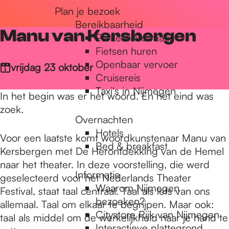
Plan je bezoek
r
Bereikbaarheid
Manu van Kersbergen
Parkeerinformatie
d
Fietsen huren
Openbaar vervoer
vrijdag 23 oktober
Cruisereis
e
Taxi's in Nijmegen
In het begin was er het woord. En het eind was
zoek.
Overnachten
h
Hotels
Voor een laatste komt woordkunstenaar Manu van
Bed & breakfast
Kersbergen met De Herontdekking van de Hemel
o
naar het theater. In deze voorstelling, die werd
Informatie
geselecteerd voor het Nederlands Theater
Waarom Nijmegen
Festival, staat taal centraal. Taal als iets van ons
m
bezoeken?
allemaal. Taal om elkaar te begrijpen. Maar ook:
Citystore Rijk van Nijmegen
taal als middel om de werkelijkheid naar je hand te
Interactieve plattegrond