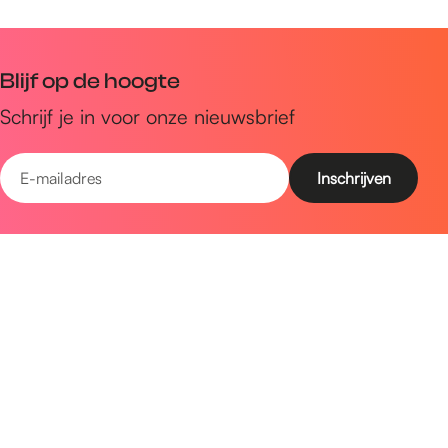
Blijf op de hoogte
Schrijf je in voor onze nieuwsbrief
E
-
m
Snel naar
a
Uitagenda
i
Ontdek
l
a
Zien & doen
d
Plan je bezoek
r
e