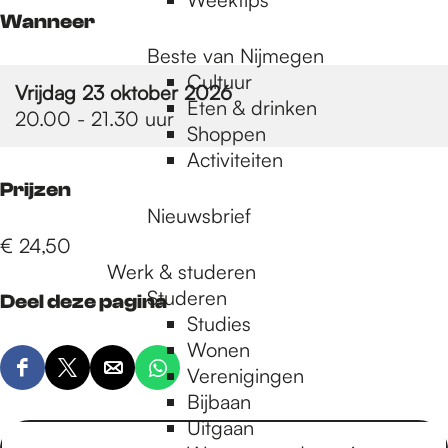
Wanneer
Beste van Nijmegen
Cultuur
Vrijdag 23 oktober 2026
Eten & drinken
20.00 - 21.30 uur
Shoppen
Activiteiten
Prijzen
Nieuwsbrief
€ 24,50
Werk & studeren
Studeren
Deel deze pagina
Studies
Wonen
Verenigingen
D
D
D
D
Bijbaan
e
e
e
e
Uitgaan
e
e
e
e