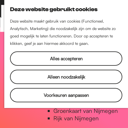
Nijmegen-Zuid
Deze website gebruikt cookies
Nijmegen-Nieuw-West
Z
K
Nijmegen-Oud-West
o
a
M
Deze website maakt gebruik van cookies (Functioneel,
Dukenburg
e
a
Analytisch, Marketing) die noodzakelijk zijn om de website zo
e
Lindenholt
G
k
r
goed mogelijk te laten functioneren. Door op accepteren te
n
e
t
klikken, geef je aan hiermee akkoord te gaan.
u
Historie
n
a
De oudste stad van
Alles accepteren
Nederland
Historische tijdlijn
n
Alleen noodzakelijk
Romeinse Limes
Vrede van Nijmegen Penning
a
Voorkeuren aanpassen
Natuur in Nijmegen
Groenkaart van Nijmegen
a
Rijk van Nijmegen