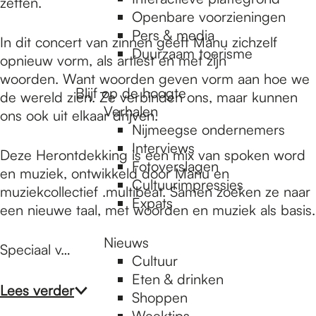
e
zetten.
Openbare voorzieningen
Pers & media
In dit concert van zinnen geeft Manu zichzelf
p
Duurzaam toerisme
opnieuw vorm, als artiest en met zijn
woorden. Want woorden geven vorm aan hoe we
Blijf op de hoogte
de wereld zien. Ze verbinden ons, maar kunnen
a
Verhalen
ons ook uit elkaar drijven.
Nijmeegse ondernemers
g
Interviews
Deze Herontdekking is een mix van spoken word
Fotoverslagen
en muziek, ontwikkeld door Manu en
Cultuurimpressies
muziekcollectief .multibeat. Samen zoeken ze naar
e
Expats
een nieuwe taal, met woorden en muziek als basis.
Nieuws
Speciaal v…
Cultuur
Eten & drinken
Lees verder
Shoppen
Weektips