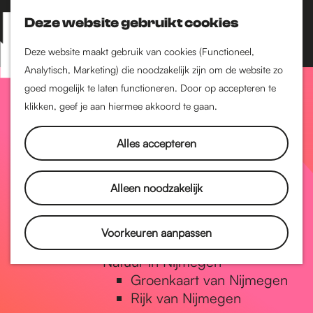
Nijmegen-Zuid
Nijmegen-Nieuw-West
Deze website gebruikt cookies
Z
K
Nijmegen-Oud-West
o
a
M
Deze website maakt gebruik van cookies (Functioneel,
Dukenburg
e
a
Analytisch, Marketing) die noodzakelijk zijn om de website zo
e
Lindenholt
G
k
r
goed mogelijk te laten functioneren. Door op accepteren te
n
e
t
klikken, geef je aan hiermee akkoord te gaan.
Historie
u
n
De oudste stad van
a
Alles accepteren
Nederland
Historische tijdlijn
n
Romeinse Limes
Alleen noodzakelijk
Vrede van Nijmegen
Penning
a
Voorkeuren aanpassen
Natuur in Nijmegen
Groenkaart van Nijmegen
a
Rijk van Nijmegen