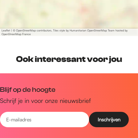
Leaflet
|
© OpenStreetMap contributors, Tiles style by Humanitarian OpenStreetMap Team hosted by
OpenStreetMap France
Ook interessant voor jou
Blijf op de hoogte
Schrijf je in voor onze nieuwsbrief
E
-
m