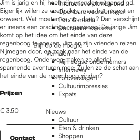
e
Jim is jarig en hij heeft zijn vrienden uitgenodigd.
Interactieve plattegrond
Eigenlijk willen ze voetballen, maar het regent en
Openbare voorzieningen
onweert. Wat moeten ze nou doen? Dan verschijnt
Pers & media
p
er ineens een prachtige regenboog. De jarige Jim
Duurzaam toerisme
komt op het idee om het einde van deze
regenboog te zoeken. Jim en zijn vrienden reizen
a
Blijf op de hoogte
Nijmegen door, op zoek naar het einde van de
Verhalen
regenboog. Onderweg maken ze allerlei
Nijmeegse ondernemers
g
spannende avonturen mee. Zullen ze de schat aan
Interviews
het einde van de regenboog vinden?
Fotoverslagen
Cultuurimpressies
e
Prijzen
Expats
€ 3,50
Nieuws
Cultuur
Eten & drinken
Shoppen
Contact