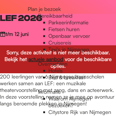
r
Plan je bezoek
Bereikbaarheid
LEF 2026
Parkeerinformatie
d
Fietsen huren
t/m 12 juni
Openbaar vervoer
Cruisereis
e
Taxi's in Nijmegen
Sorry, deze activiteit is niet meer beschikbaar.
Bekijk het
actuele aanbod
voor de beschikbare
h
Overnachten
opties.
Hotels
200 leerlingen van 6 Nijmeegse basisscholen
Bed & breakfast
o
werken samen aan LEF: een muzikale
theatervoorstelling met zang, dans en acteerwerk.
Informatie
In deze voorstelling nemen ze je mee op avontuur
m
Waarom Nijmegen
langs beroemde plekken in Nijmegen!
bezoeken?
Citystore Rijk van Nijmegen