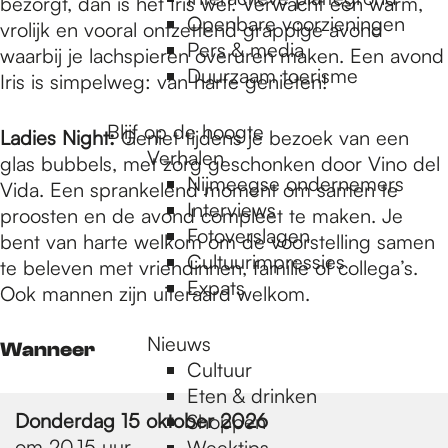
e
bezorgt, dan is het Iris wel. Verwacht een warm,
Openbare voorzieningen
vrolijk en vooral ontzettend grappige avond
Pers & media
waarbij je lachspieren overuren maken. Een avond
p
Duurzaam toerisme
Iris is simpelweg: van harte genieten!
Blijf op de hoogte
Ladies Night:
Geniet tijdens je bezoek van een
a
Verhalen
glas bubbels, met zorg geschonken door Vino del
Nijmeegse ondernemers
Vida. Een sprankelend moment om samen te
g
Interviews
proosten en de avond compleet te maken. Je
Fotoverslagen
bent van harte welkom om de voorstelling samen
Cultuurimpressies
te beleven met vriendinnen, familie of collega’s.
e
Expats
Ook mannen zijn uiteraard welkom.
Nieuws
Wanneer
Cultuur
Eten & drinken
Donderdag 15 oktober 2026
Shoppen
om 20.15 uur
Weektips