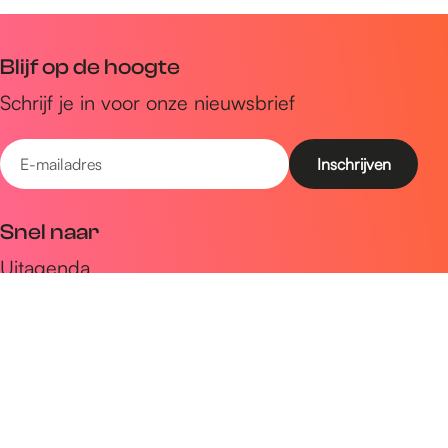
Blijf op de hoogte
Schrijf je in voor onze nieuwsbrief
E
-
m
Snel naar
a
Uitagenda
i
Ontdek
l
a
Zien & doen
d
Plan je bezoek
r
e
Volg ons op social media