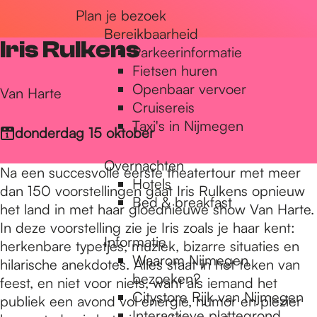
Plan je bezoek
r
Bereikbaarheid
Iris Rulkens
Parkeerinformatie
d
Fietsen huren
Openbaar vervoer
Van Harte
Cruisereis
e
Taxi's in Nijmegen
donderdag 15 oktober
Overnachten
h
Na een succesvolle eerste theatertour met meer
Hotels
dan 150 voorstellingen gaat Iris Rulkens opnieuw
Bed & breakfast
het land in met haar gloednieuwe show Van Harte.
o
In deze voorstelling zie je Iris zoals je haar kent:
Informatie
herkenbare typetjes, muziek, bizarre situaties en
Waarom Nijmegen
hilarische anekdotes. Alles staat in het teken van
m
bezoeken?
feest, en niet voor niets, want als iemand het
Citystore Rijk van Nijmegen
publiek een avond vol energie, humor en plezier
Interactieve plattegrond