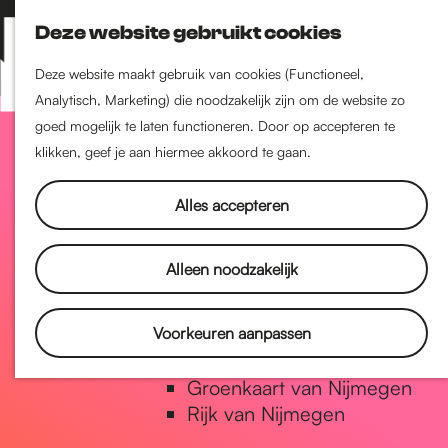
Nijmegen-Zuid
Deze website gebruikt cookies
Nijmegen-Nieuw-West
Z
K
Nijmegen-Oud-West
o
a
M
Deze website maakt gebruik van cookies (Functioneel,
Dukenburg
e
a
Analytisch, Marketing) die noodzakelijk zijn om de website zo
e
Lindenholt
G
k
r
goed mogelijk te laten functioneren. Door op accepteren te
n
e
t
klikken, geef je aan hiermee akkoord te gaan.
u
Historie
n
a
De oudste stad van
Alles accepteren
Nederland
Historische tijdlijn
n
Alleen noodzakelijk
Romeinse Limes
Vrede van Nijmegen Penning
a
Voorkeuren aanpassen
Natuur in Nijmegen
Groenkaart van Nijmegen
a
Rijk van Nijmegen