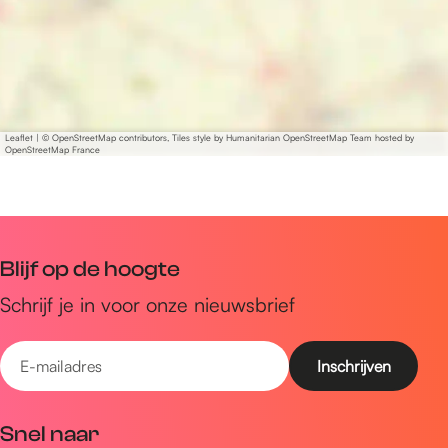
Leaflet
|
© OpenStreetMap contributors, Tiles style by Humanitarian OpenStreetMap Team hosted by
OpenStreetMap France
Blijf op de hoogte
Schrijf je in voor onze nieuwsbrief
E
-
m
Snel naar
a