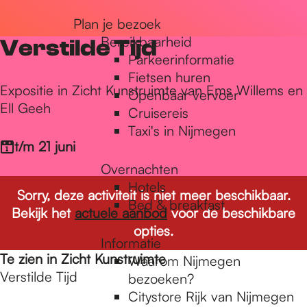
r
Plan je bezoek
Bereikbaarheid
Verstilde Tijd
Parkeerinformatie
d
Fietsen huren
Expositie in Zicht Kunstruimte van Ems Willems en
Openbaar vervoer
Ell Geeh
Cruisereis
e
Taxi's in Nijmegen
t/m 21 juni
h
Overnachten
Hotels
Sorry, deze activiteit is niet meer beschikbaar.
Bed & breakfast
o
Bekijk het
actuele aanbod
voor de beschikbare
opties.
Informatie
m
Te zien in Zicht Kunstruimte
Waarom Nijmegen
Verstilde Tijd
bezoeken?
Citystore Rijk van Nijmegen