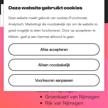
Nijmegen-Zuid
Nijmegen-Nieuw-West
Deze website gebruikt cookies
Z
K
Nijmegen-Oud-West
o
a
M
Deze website maakt gebruik van cookies (Functioneel,
Dukenburg
e
a
Analytisch, Marketing) die noodzakelijk zijn om de website zo
e
Lindenholt
G
k
r
goed mogelijk te laten functioneren. Door op accepteren te
n
e
t
klikken, geef je aan hiermee akkoord te gaan.
Historie
u
n
De oudste stad van
a
Alles accepteren
Nederland
Historische tijdlijn
n
Romeinse Limes
Alleen noodzakelijk
Vrede van Nijmegen
Penning
a
Voorkeuren aanpassen
Natuur in Nijmegen
Groenkaart van Nijmegen
a
Rijk van Nijmegen