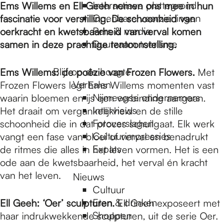
e
Interactieve plattegrond
Ems Willems en Ell Geeh nemen ons mee in hun
Openbare voorzieningen
fascinatie voor verstilling. De schoonheid van
Pers & media
oerkracht en kwetsbaarheid van verval komen
p
Duurzaam toerisme
samen in deze prachtige tentoonstelling.
a
Blijf op de hoogte
Ems Willems: de poëzie van Frozen Flowers.
Met
Verhalen
Frozen Flowers legt Ems Willems momenten vast
Nijmeegse ondernemers
waarin bloemen en ijs een verbinding aangaan.
g
Interviews
Het draait om vergankelijkheid en de stille
Fotoverslagen
schoonheid die in dat proces schuilgaat. Elk werk
Cultuurimpressies
vangt een fase van bloei of verval en benadrukt
e
Expats
de ritmes die alles in het leven vormen. Het is een
ode aan de kwetsbaarheid, het verval én kracht
van het leven.
Nieuws
Cultuur
Eten & drinken
Ell Geeh: ‘Oer’ sculpturen.
Ell Geeh exposeert met
Shoppen
haar indrukwekkende sculpturen, uit de serie Oer.