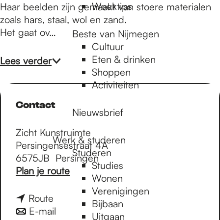
Weektips
Haar beelden zijn gemaakt van stoere materialen
zoals hars, staal, wol en zand.
Het gaat ov…
Beste van Nijmegen
Cultuur
Eten & drinken
Lees verder
Shoppen
Activiteiten
Contact
Nieuwsbrief
Zicht Kunstruimte
Werk & studeren
Persingensestraat 4A
Studeren
6575JB
Persingen
Studies
n
Plan je route
Wonen
a
Verenigingen
a
n
Route
Bijbaan
r
a
n
E-mail
Uitgaan