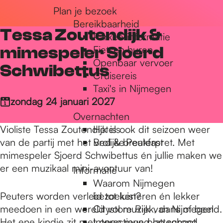
Plan je bezoek
r
Bereikbaarheid
Tessa Zoutendijk &
Parkeerinformatie
d
mimespeler Sjoerd
Fietsen huren
Openbaar vervoer
Schwibettus
Cruisereis
e
Taxi's in Nijmegen
zondag 24 januari 2027
Overnachten
h
Violiste Tessa Zoutendijk is ook dit seizoen weer
Hotels
van de partij met het vrolijke Peuterpret. Met
Bed & breakfast
o
mimespeler Sjoerd Schwibettus én jullie maken we
er een muzikaal mini-avontuur van!
Informatie
Waarom Nijmegen
m
Peuters worden verleid tot luisteren én lekker
bezoeken?
meedoen in een wereld vol muziek, dans of beeld.
Citystore Rijk van Nijmegen
Het ene kindje zit met open mond op schoot,
Interactieve plattegrond