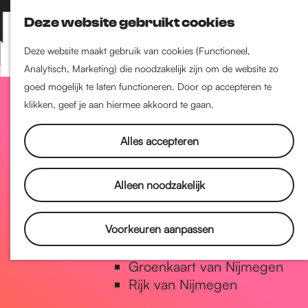
Nijmegen-Zuid
Deze website gebruikt cookies
Nijmegen-Nieuw-West
Z
K
Nijmegen-Oud-West
o
a
M
Deze website maakt gebruik van cookies (Functioneel,
Dukenburg
e
a
Analytisch, Marketing) die noodzakelijk zijn om de website zo
e
Lindenholt
G
k
r
goed mogelijk te laten functioneren. Door op accepteren te
n
e
t
klikken, geef je aan hiermee akkoord te gaan.
u
Historie
n
a
De oudste stad van
Alles accepteren
Nederland
Historische tijdlijn
n
Alleen noodzakelijk
Romeinse Limes
Vrede van Nijmegen Penning
a
Voorkeuren aanpassen
Natuur in Nijmegen
Groenkaart van Nijmegen
a
Rijk van Nijmegen