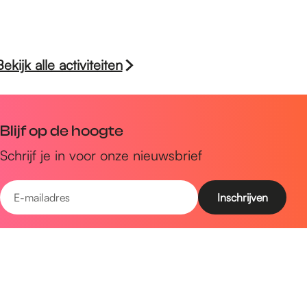
Bekijk alle activiteiten
Blijf op de hoogte
Schrijf je in voor onze nieuwsbrief
E
-
m
Snel naar
a
Uitagenda
i
Ontdek
l