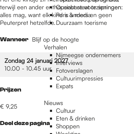
e
terwijl een ander enthousiast staat te springen:
Openbare voorzieningen
alles mag, want elk kind is anders en geen
Pers & media
p
Peuterpret hetzelfde.
Duurzaam toerisme
Blijf op de hoogte
Wanneer
a
Verhalen
Nijmeegse ondernemers
Zondag 24 januari 2027
g
Interviews
10.00 - 10.45 uur
Fotoverslagen
Cultuurimpressies
e
Expats
Prijzen
Nieuws
€ 9,25
Cultuur
Eten & drinken
Deel deze pagina
Shoppen
Weektips