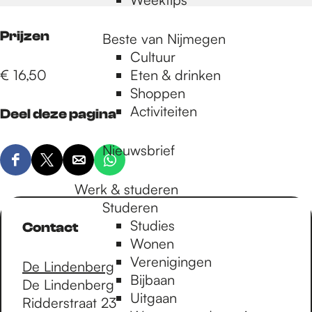
Prijzen
Beste van Nijmegen
Cultuur
€ 16,50
Eten & drinken
Shoppen
Activiteiten
Deel deze pagina
Nieuwsbrief
D
D
D
D
e
e
e
e
Werk & studeren
e
e
e
e
Studeren
l
l
l
l
Studies
Contact
d
d
d
d
Wonen
e
e
e
e
Verenigingen
De Lindenberg
z
z
z
z
Bijbaan
De Lindenberg
e
e
e
e
Uitgaan
Ridderstraat 23