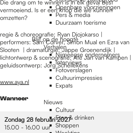
e
Die drang om te winnen is in elk geval best
Openbare voorzieningen
vermoeiend. Is er een knop die we kunnen
Pers & media
omzetten?
p
Duurzaam toerisme
regie & choreografie: Ryan Djojokarso |
Blijf op de hoogte
a
performers: Sam Corver, Simon Mual en Ezra van
Verhalen
Slooten | dramaturgie: Jappe Groenendijk |
Nijmeegse ondernemers
lichtontwerp & scenografie: Ate Jan van Kampen |
g
Interviews
geluidsontwerp: Jorg Schellekens
Fotoverslagen
Cultuurimpressies
www.aya.nl
e
Expats
Wanneer
Nieuws
Cultuur
Eten & drinken
Zondag 28 februari 2027
Shoppen
15.00 - 16.00 uur
Weektips