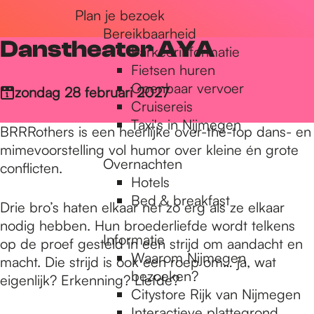
Plan je bezoek
r
Bereikbaarheid
Danstheater AYA
Parkeerinformatie
d
Fietsen huren
Openbaar vervoer
zondag 28 februari 2027
Cruisereis
e
Taxi's in Nijmegen
BRRRothers is een heerlijke over-the-top dans- en
mimevoorstelling vol humor over kleine én grote
Overnachten
h
conflicten.
Hotels
Bed & breakfast
Drie bro’s haten elkaar net zo erg als ze elkaar
o
nodig hebben. Hun broederliefde wordt telkens
Informatie
op de proef gesteld in een strijd om aandacht en
Waarom Nijmegen
macht. Die strijd is ook een roep om… ja, wat
m
bezoeken?
eigenlijk? Erkenning? Liefde?
Citystore Rijk van Nijmegen
Interactieve plattegrond