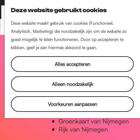
Nijmegen-Zuid
Deze website gebruikt cookies
Nijmegen-Nieuw-West
Z
K
Nijmegen-Oud-West
o
a
M
Deze website maakt gebruik van cookies (Functioneel,
Dukenburg
e
a
Analytisch, Marketing) die noodzakelijk zijn om de website zo
e
Lindenholt
G
k
r
goed mogelijk te laten functioneren. Door op accepteren te
n
e
t
klikken, geef je aan hiermee akkoord te gaan.
u
Historie
n
a
De oudste stad van
Alles accepteren
Nederland
Historische tijdlijn
n
Alleen noodzakelijk
Romeinse Limes
Vrede van Nijmegen Penning
a
Voorkeuren aanpassen
Natuur in Nijmegen
Groenkaart van Nijmegen
a
Rijk van Nijmegen