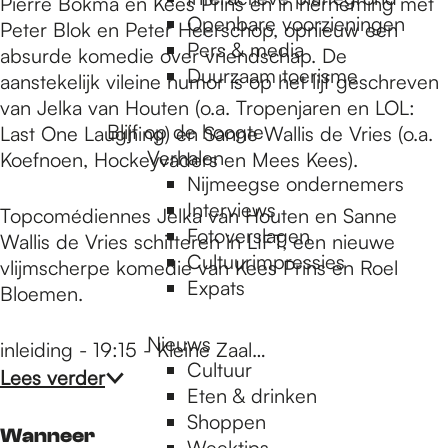
e
Pierre Bokma en Kees Prins en in herneming met
Openbare voorzieningen
Peter Blok en Peter Heerschop, opnieuw een
Pers & media
absurde komedie over vriendschap. De
p
Duurzaam toerisme
aanstekelijk vileine humor is op het lijf geschreven
van Jelka van Houten (o.a. Tropenjaren en LOL:
Blijf op de hoogte
Last One Laughing) en Sanne Wallis de Vries (o.a.
a
Verhalen
Koefnoen, Hockeyvaders en Mees Kees).
Nijmeegse ondernemers
g
Interviews
Topcomédiennes Jelka van Houten en Sanne
Fotoverslagen
Wallis de Vries schitteren in LIFT, een nieuwe
Cultuurimpressies
vlijmscherpe komedie van Kees Prins en Roel
e
Expats
Bloemen.
Nieuws
inleiding - 19:15 - Kleine Zaal…
Cultuur
Lees verder
Eten & drinken
Shoppen
Wanneer
Weektips