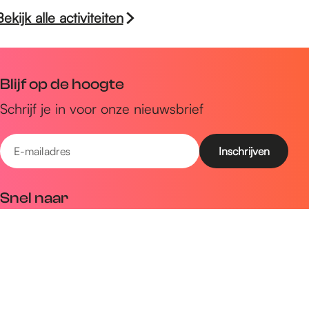
Bekijk alle activiteiten
Blijf op de hoogte
Schrijf je in voor onze nieuwsbrief
E
-
m
Snel naar
a
Uitagenda
i
Ontdek
l
a
Zien & doen
d
Plan je bezoek
r