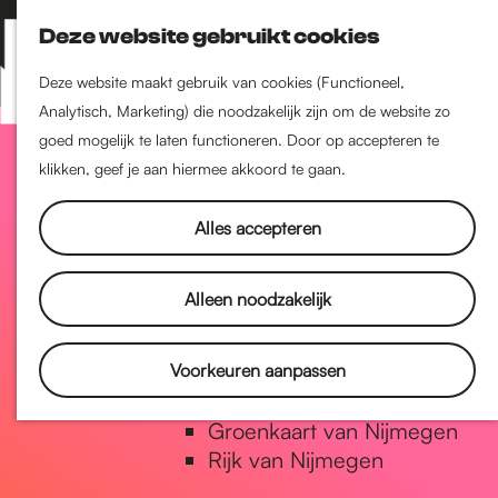
Nijmegen-Zuid
Deze website gebruikt cookies
Nijmegen-Nieuw-West
Z
K
Nijmegen-Oud-West
o
a
M
Deze website maakt gebruik van cookies (Functioneel,
Dukenburg
e
a
Analytisch, Marketing) die noodzakelijk zijn om de website zo
e
Lindenholt
G
k
r
goed mogelijk te laten functioneren. Door op accepteren te
n
e
t
klikken, geef je aan hiermee akkoord te gaan.
u
Historie
n
a
De oudste stad van
Alles accepteren
Nederland
Historische tijdlijn
n
Alleen noodzakelijk
Romeinse Limes
Vrede van Nijmegen Penning
a
Voorkeuren aanpassen
Natuur in Nijmegen
Groenkaart van Nijmegen
a
Rijk van Nijmegen