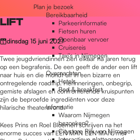
Plan je bezoek
r
Bereikbaarheid
LIFT
Parkeerinformatie
d
Fietsen huren
Openbaar vervoer
dinsdag 15 juni 2027
Cruisereis
e
Taxi's in Nijmegen
Twee jeugdvriendinnen zien elkaar na jaren terug
op een begrafenis. De een geeft de ander een lift
Overnachten
h
naar huis en die mondt uit in een bizarre en
Hotels
ontregelende roadtrip. Herinneringen, onbegrip,
Bed & breakfast
gemiste afslagen en confronterende kruispunten
o
zijn de beproefde ingrediënten voor deze
Informatie
hilarische theateravond.
Waarom Nijmegen
m
bezoeken?
Kees Prins en Roel Bloemen schrijven na het
Citystore Rijk van Nijmegen
enorme succes van EEN MAN EEN MAN, met
Interactieve plattegrond