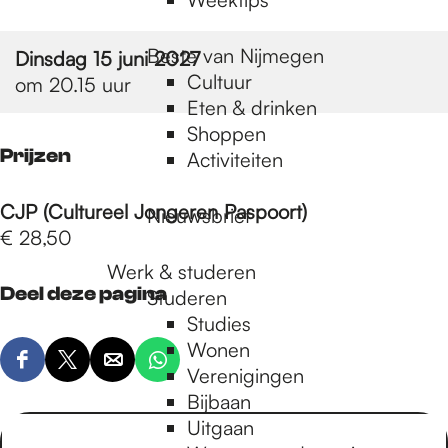
Beste van Nijmegen
Dinsdag 15 juni 2027
Cultuur
om 20.15 uur
Eten & drinken
Shoppen
Prijzen
Activiteiten
CJP (Cultureel Jongeren Paspoort)
Nieuwsbrief
€ 28,50
Werk & studeren
Deel deze pagina
Studeren
Studies
Wonen
D
D
D
D
Verenigingen
e
e
e
e
Bijbaan
e
e
e
e
Uitgaan